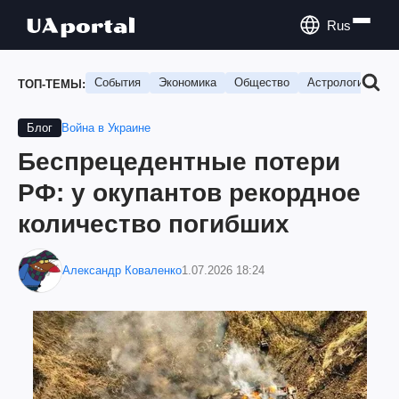
Rus
События
Экономика
Общество
Астрология
П
ТОП-ТЕМЫ:
Война в Украине
Блог
Беспрецедентные потери
РФ: у окупантов рекордное
количество погибших
Александр Коваленко
1.07.2026 18:24