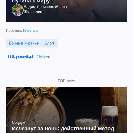
Путина к миру
Вадим Денисенко
Вчера
Журналист
Источник:
Telegram
Война в Украине
Блоги
Mixed
TOP news
Социум
Исчезнут за ночь: действенный метод