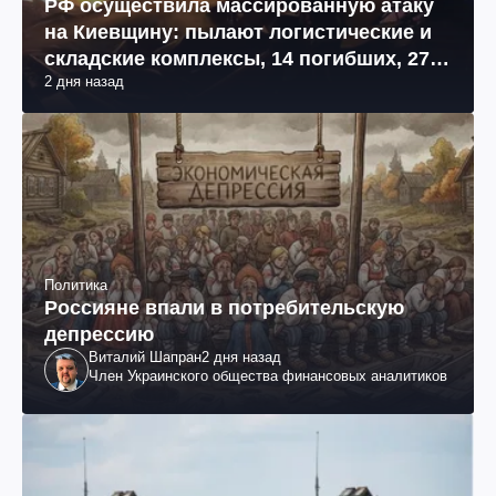
РФ осуществила массированную атаку
на Киевщину: пылают логистические и
складские комплексы, 14 погибших, 27
2 дня назад
раненых (фото, видео)
Политика
Россияне впали в потребительскую
депрессию
Виталий Шапран
2 дня назад
Член Украинского общества финансовых аналитиков