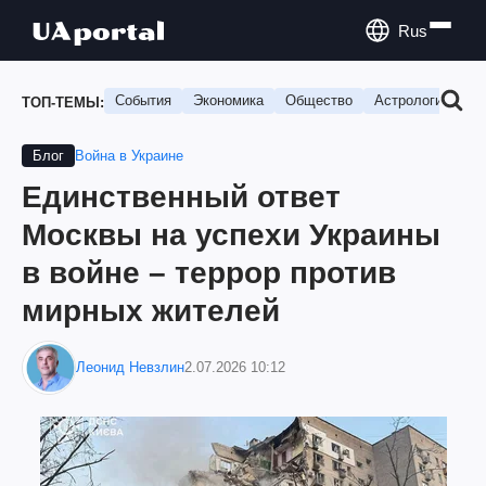
Rus
События
Экономика
Общество
Астрология
П
ТОП-ТЕМЫ:
Война в Украине
Блог
Единственный ответ
Москвы на успехи Украины
в войне – террор против
мирных жителей
Леонид Невзлин
2.07.2026 10:12