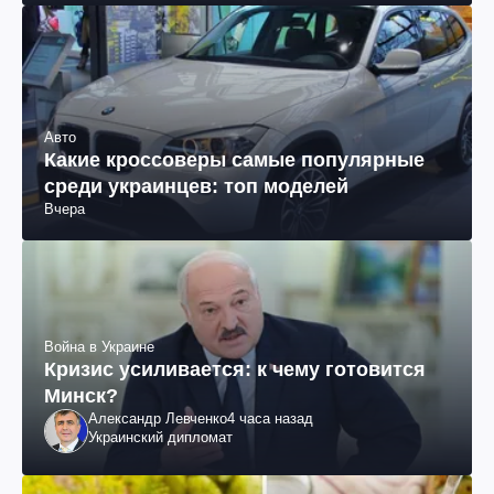
Авто
Какие кроссоверы самые популярные
среди украинцев: топ моделей
Вчера
Война в Украине
Кризис усиливается: к чему готовится
Минск?
Александр Левченко
4 часа назад
Украинский дипломат