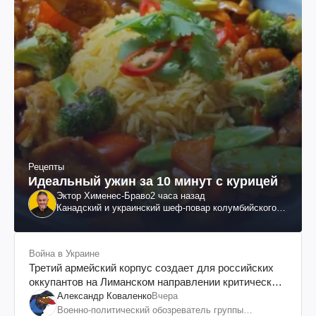
Рецепты
Идеальный ужин за 10 минут с курицей
Эктор Хименес-Браво
2 часа назад
Канадский и украинский шеф-повар колумбийского
происхождения, бизнесмен, телеведущий
Война в Украине
Третий армейский корпус создает для российских
оккупантов на Лиманском направлении критический
дискомфорт: как это удалось
Александр Коваленко
Вчера
Военно-политический обозреватель группы