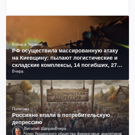
Война в Украине
РФ осуществила массированную атаку
на Киевщину: пылают логистические и
складские комплексы, 14 погибших, 27
Вчера
раненых (фото, видео)
Политика
Россияне впали в потребительскую
депрессию
Виталий Шапран
Вчера
Член Украинского общества финансовых аналитиков