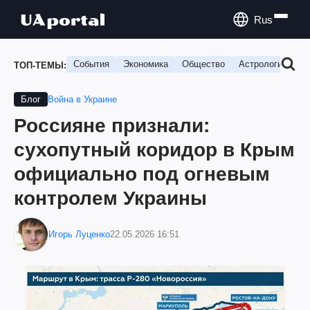
Rus
События
Экономика
Общество
Астрология
П
ТОП-ТЕМЫ:
Война в Украине
Блог
Россияне признали:
сухопутный коридор в Крым
официально под огневым
контролем Украины
Игорь Луценко
22.05.2026 16:51