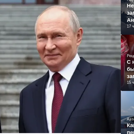
Не
за
Ан
17 
Рец
С 
бы
за
15 
Авт
Ка
пе