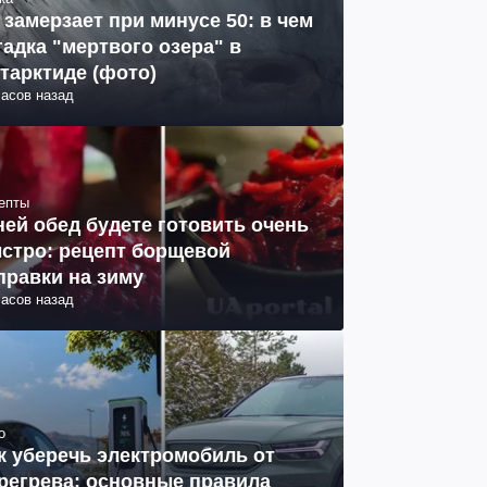
 замерзает при минусе 50: в чем
гадка "мертвого озера" в
тарктиде (фото)
часов назад
епты
ней обед будете готовить очень
стро: рецепт борщевой
правки на зиму
часов назад
о
к уберечь электромобиль от
регрева: основные правила