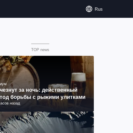
Rus
TOP news
иум
чезнут за ночь: действенный
тод борьбы с рыжими улитками
часов назад
ка