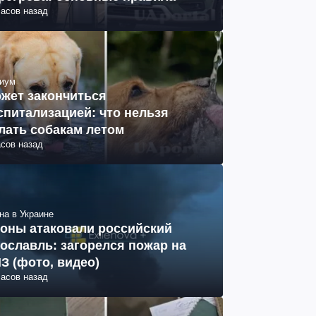
часов назад
иум
жет закончиться
спитализацией: что нельзя
лать собакам летом
асов назад
на в Украине
оны атаковали российский
ославль: загорелся пожар на
З (фото, видео)
часов назад