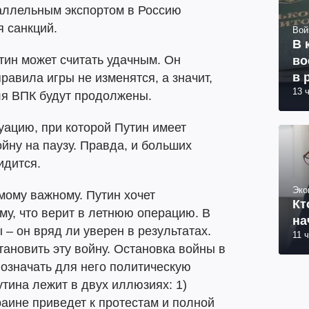
раллельным экспортом в Россию
я санкций.
Вой
В 
утин может считать удачным. Он
во
в 
правила игры не изменятся, а значит,
13 
ля ВПК будут продолжены.
уацию, при которой Путин имеет
ойну на паузу. Правда, и больших
идится.
Эко
мому важному. Путин хочет
Кт
му, что верит в летнюю операцию. В
на
 – он вряд ли уверен в результатах.
11 
тановить эту войну. Остановка войны в
означать для него политическую
утина лежит в двух иллюзиях: 1)
раине приведет к протестам и полной