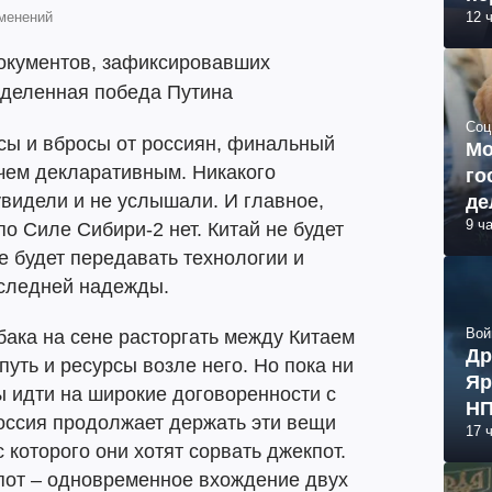
менений
12 
документов, зафиксировавших
еделенная победа Путина
Соц
сы и вбросы от россиян, финальный
Мо
чем декларативным. Никакого
го
видели и не услышали. И главное,
де
9 ч
о Силе Сибири-2 нет. Китай не будет
е будет передавать технологии и
оследней надежды.
Вой
бака на сене расторгать между Китаем
Др
уть и ресурсы возле него. Но пока ни
Яр
ы идти на широкие договоренности с
НП
оссия продолжает держать эти вещи
17 
с которого они хотят сорвать джекпот.
пот – одновременное вхождение двух