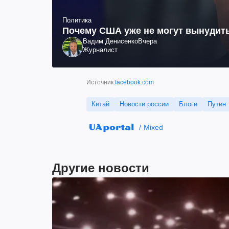
Политика
Почему США уже не могут вынудить
Вадим Денисенко
Вчера
Журналист
Источник:
facebook.com
Китай
Новости россии
Блоги
Путин
Mixed
Другие новости