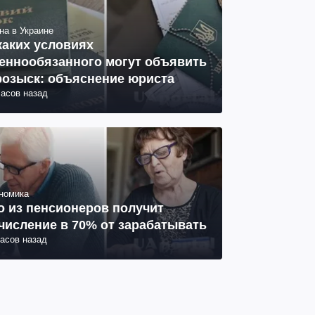
на в Украине
каких условиях
еннообязанного могут объявить
розыск: объяснение юриста
часов назад
номика
о из пенсионеров получит
числение в 70% от зарабатывать
часов назад