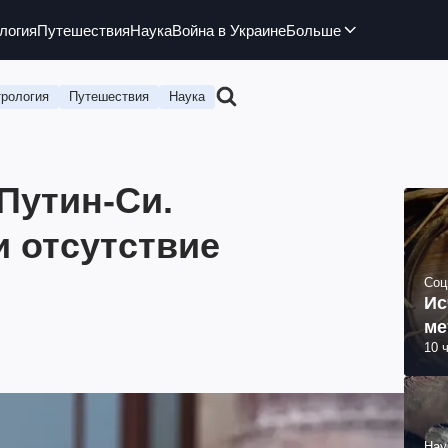
логия
Путешествия
Наука
Война в Украине
Больше
рология
Путешествия
Наука
Путин-Си.
и отсутствие
Соц
Ис
ме
10 
Нау