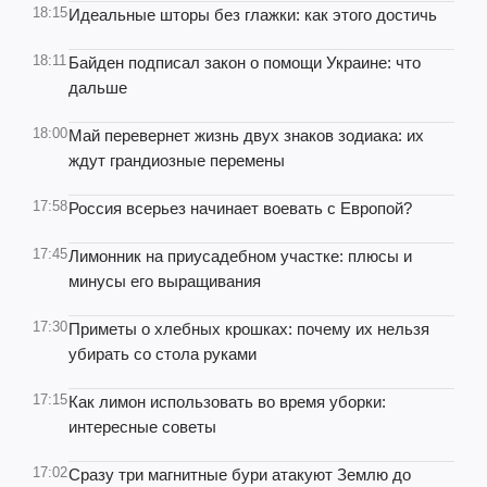
18:15
Идеальные шторы без глажки: как этого достичь
18:11
Байден подписал закон о помощи Украине: что
дальше
18:00
Май перевернет жизнь двух знаков зодиака: их
ждут грандиозные перемены
17:58
Россия всерьез начинает воевать с Европой?
17:45
Лимонник на приусадебном участке: плюсы и
минусы его выращивания
17:30
Приметы о хлебных крошках: почему их нельзя
убирать со стола руками
17:15
Как лимон использовать во время уборки:
интересные советы
17:02
Сразу три магнитные бури атакуют Землю до