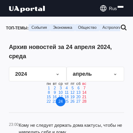
Rus
События
Экономика
Общество
Астрология
П
ТОП-ТЕМЫ:
Архив новостей за 24 апреля 2024,
среда
2024
апрель
пн
вт
ср
чт
пт
сб
вс
1
2
3
4
5
6
7
8
9
10
11
12
13
14
15
16
17
18
19
20
21
22
23
24
25
26
27
28
23:00
Кому не следует держать дома кактусы, чтобы не
навредить себе и дому