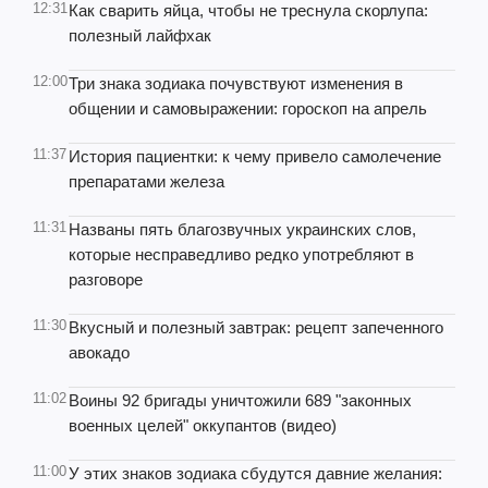
12:31
Как сварить яйца, чтобы не треснула скорлупа:
полезный лайфхак
12:00
Три знака зодиака почувствуют изменения в
общении и самовыражении: гороскоп на апрель
11:37
История пациентки: к чему привело самолечение
препаратами железа
11:31
Названы пять благозвучных украинских слов,
которые несправедливо редко употребляют в
разговоре
11:30
Вкусный и полезный завтрак: рецепт запеченного
авокадо
11:02
Воины 92 бригады уничтожили 689 "законных
военных целей" оккупантов (видео)
11:00
У этих знаков зодиака сбудутся давние желания: