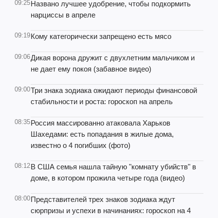
09:25
Названо лучшее удобрение, чтобы подкормить
нарциссы в апреле
09:19
Кому категорически запрещено есть мясо
09:06
Дикая ворона дружит с двухлетним мальчиком и
не дает ему покоя (забавное видео)
09:00
Три знака зодиака ожидают периоды финансовой
стабильности и роста: гороскоп на апрель
08:35
Россия массированно атаковала Харьков
Шахедами: есть попадания в жилые дома,
известно о 4 погибших (фото)
08:12
В США семья нашла тайную "комнату убийств" в
доме, в котором прожила четыре года (видео)
08:00
Представителей трех знаков зодиака ждут
сюрпризы и успехи в начинаниях: гороскоп на 4