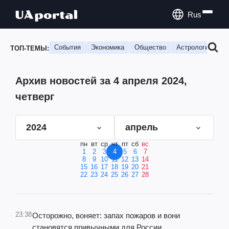
Rus
События
Экономика
Общество
Астрология
П
ТОП-ТЕМЫ:
Архив новостей за 4 апреля 2024,
четверг
2024
апрель
пн
вт
ср
чт
пт
сб
вс
1
2
3
4
5
6
7
8
9
10
11
12
13
14
15
16
17
18
19
20
21
22
23
24
25
26
27
28
23:38
Осторожно, воняет: запах пожаров и вони
становятся привычными для России.