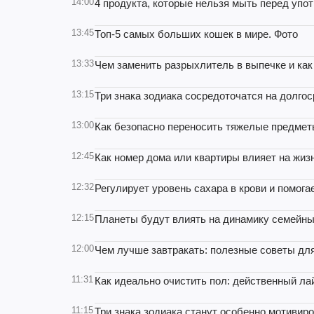
14:00
4 продукта, которые нельзя мыть перед упо
13:45
Топ-5 самых больших кошек в мире. Фото
13:33
Чем заменить разрыхлитель в выпечке и как
13:15
Три знака зодиака сосредоточатся на долго
13:00
Как безопасно переносить тяжелые предмет
12:45
Как номер дома или квартиры влияет на жиз
12:32
Регулирует уровень сахара в крови и помога
12:15
Планеты будут влиять на динамику семейных
12:00
Чем лучше завтракать: полезные советы дл
11:31
Как идеально очистить пол: действенный ла
11:15
Три знака зодиака станут особенно мотивир