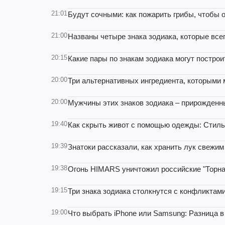
21:01
Будут сочными: как пожарить грибы, чтобы 
21:00
Названы четыре знака зодиака, которые всег
20:15
Какие пары по знакам зодиака могут постро
20:00
Три альтернативных ингредиента, которыми 
20:00
Мужчины этих знаков зодиака – прирожденны
19:40
Как скрыть живот с помощью одежды: Стил
19:39
Знатоки рассказали, как хранить лук свежим
19:38
Огонь HIMARS уничтожил российские "Торнад
19:15
Три знака зодиака столкнутся с конфликтам
19:00
Что выбрать iPhone или Samsung: Разница в