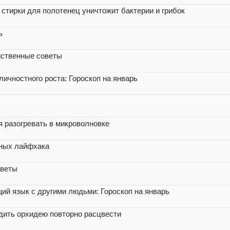
стирки для полотенец уничтожит бактерии и грибок
ь
ейственные советы
личностного роста: Гороскоп на январь
я разогревать в микроволновке
зных лайфхака
оветы
щий язык с другими людьми: Гороскоп на январь
дить орхидею повторно расцвести