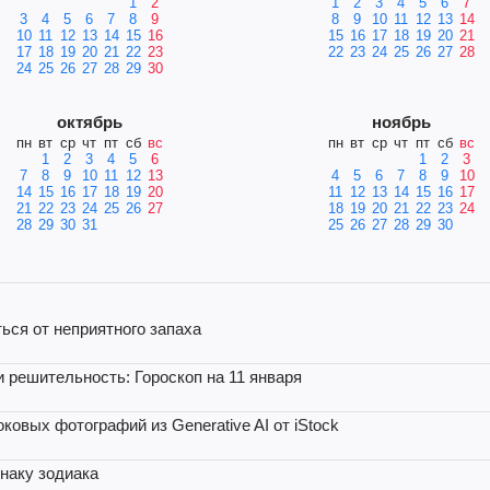
1
2
1
2
3
4
5
6
7
3
4
5
6
7
8
9
8
9
10
11
12
13
14
10
11
12
13
14
15
16
15
16
17
18
19
20
21
17
18
19
20
21
22
23
22
23
24
25
26
27
28
24
25
26
27
28
29
30
октябрь
ноябрь
пн
вт
ср
чт
пт
сб
вс
пн
вт
ср
чт
пт
сб
вс
1
2
3
4
5
6
1
2
3
7
8
9
10
11
12
13
4
5
6
7
8
9
10
14
15
16
17
18
19
20
11
12
13
14
15
16
17
21
22
23
24
25
26
27
18
19
20
21
22
23
24
28
29
30
31
25
26
27
28
29
30
ься от неприятного запаха
и решительность: Гороскоп на 11 января
ковых фотографий из Generative AI от iStock
знаку зодиака