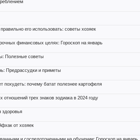
треблением
 правильно его использовать: советы хозяек
срочных финансовых целях: Гороскоп на январь
ы: Полезные советы
нь: Предрассудки и приметы
ет похудеть: почему батат полезнее картофеля
 отношений трех знаков зодиака в 2024 году
я здоровья
йфхак от хозяек
ованными и сосредоточенными на обучении: Гороскоп на январь