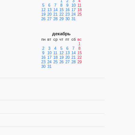
1
2
3
4
5
6
7
8
9
10
11
12
13
14
15
16
17
18
19
20
21
22
23
24
25
26
27
28
29
30
31
декабрь
пн
вт
ср
чт
пт
сб
вс
1
2
3
4
5
6
7
8
9
10
11
12
13
14
15
16
17
18
19
20
21
22
23
24
25
26
27
28
29
30
31