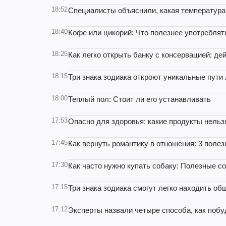
18:52
Специалисты объяснили, какая температура 
18:40
Кофе или цикорий: Что полезнее употреблят
18:25
Как легко открыть банку с консервацией: д
18:15
Три знака зодиака откроют уникальные пути 
18:00
Теплый пол: Стоит ли его устанавливать
17:53
Опасно для здоровья: какие продукты нельз
17:45
Как вернуть романтику в отношения: 3 поле
17:30
Как часто нужно купать собаку: Полезные с
17:15
Три знака зодиака смогут легко находить об
17:12
Эксперты назвали четыре способа, как побу