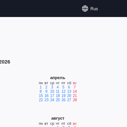
Rus
2026
апрель
пн
вт
ср
чт
пт
сб
вс
1
2
3
4
5
6
7
8
9
10
11
12
13
14
15
16
17
18
19
20
21
22
23
24
25
26
27
28
август
пн
вт
ср
чт
пт
сб
вс