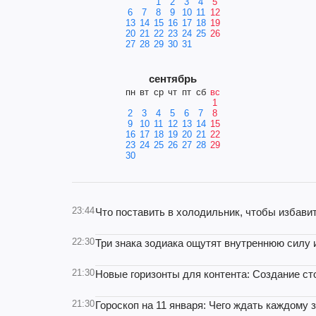
1
2
3
4
5
6
7
8
9
10
11
12
13
14
15
16
17
18
19
20
21
22
23
24
25
26
27
28
29
30
31
сентябрь
пн
вт
ср
чт
пт
сб
вс
1
2
3
4
5
6
7
8
9
10
11
12
13
14
15
16
17
18
19
20
21
22
23
24
25
26
27
28
29
30
23:44
Что поставить в холодильник, чтобы избавит
22:30
Три знака зодиака ощутят внутреннюю силу 
21:30
Новые горизонты для контента: Создание сто
21:30
Гороскоп на 11 января: Чего ждать каждому 