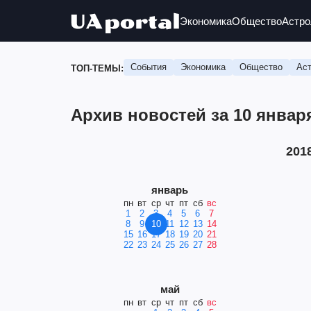
Экономика
Общество
Астро
События
Экономика
Общество
Аст
ТОП-ТЕМЫ:
Архив новостей за 10 января
201
январь
пн
вт
ср
чт
пт
сб
вс
1
2
3
4
5
6
7
8
9
10
11
12
13
14
15
16
17
18
19
20
21
22
23
24
25
26
27
28
май
пн
вт
ср
чт
пт
сб
вс