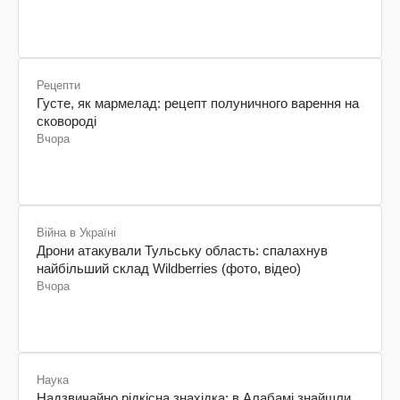
Рецепти
Густе, як мармелад: рецепт полуничного варення на
сковороді
Вчора
Війна в Україні
Дрони атакували Тульську область: спалахнув
найбільший склад Wildberries (фото, відео)
Вчора
Наука
Надзвичайно рідкісна знахідка: в Алабамі знайшли