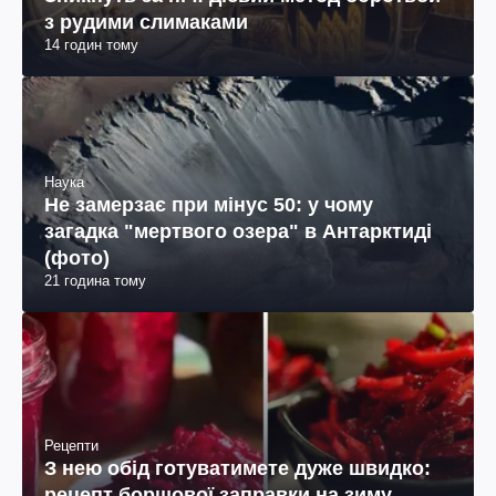
з рудими слимаками
14 годин тому
Наука
Не замерзає при мінус 50: у чому
загадка "мертвого озера" в Антарктиді
(фото)
21 година тому
Рецепти
З нею обід готуватимете дуже швидко:
рецепт борщової заправки на зиму