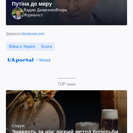
Путіна до миру
Вадим Денисенко
Вчора
Журналіст
Джерело:
facebook.com
Війна в Україні
Блоги
Mixed
TOP news
Соціум
Зникнуть за ніч: дієвий метод боротьби