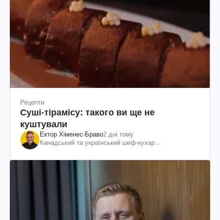
Рецепти
Суші-тірамісу: такого ви ще не
куштували
Ектор Хіменес-Браво
2 дні тому
Канадський та український шеф-кухар
колумбійського походження, бізнесмен, телеведучий