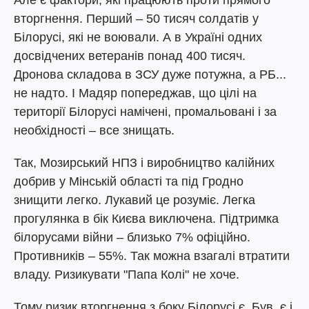
Але є фактори, які працюють проти прямого
вторгнення. Перший – 50 тисяч солдатів у
Білорусі, які не воювали. А в Україні одних
досвідчених ветеранів понад 400 тисяч.
Дронова складова в ЗСУ дуже потужна, а РБ...
не надто. І Мадяр попереджав, що цілі на
території Білорусі намічені, промальовані і за
необхідності – все знищать.
Так, Мозирський НПЗ і виробництво калійних
добрив у Мінській області та під Гродно
знищити легко. Лукавий це розуміє. Легка
прогулянка в бік Києва виключена. Підтримка
білорусами війни – близько 7% офіційно.
Противників – 55%. Так можна взагалі втратити
владу. Ризикувати "Папа Колі" не хоче.
Тому ризик вторгнення з боку Білорусі є. Був, є і