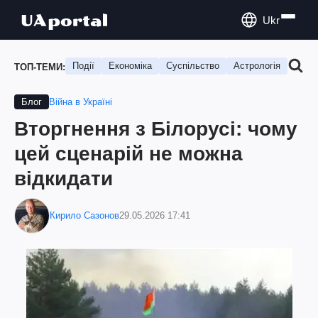
Ukr
Події
Економіка
Суспільство
Астрологія
Подо
ТОП-ТЕМИ:
Війна в Україні
Блог
Вторгнення з Білорусі: чому
цей сценарій не можна
відкидати
Кирило Сазонов
29.05.2026 17:41