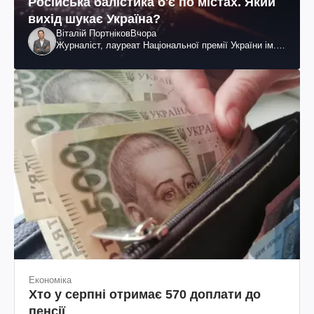
Російська балістика б'є по містах. Який
вихід шукає Україна?
Віталій Портніков
Вчора
Журналіст, лауреат Національної премії України ім.
Шевченка
Економіка
Хто у серпні отримає 570 доплати до
пенсії