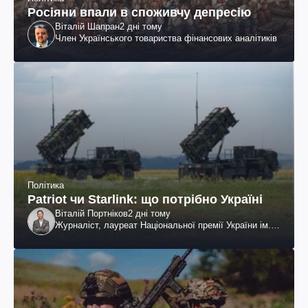
Росіяни впали в споживчу депресію
Віталій Шапран
2 дні тому
Член Українського товариства фінансових аналітиків
Політика
Patriot чи Starlink: що потрібно Україні
Віталій Портніков
2 дні тому
Журналіст, лауреат Національної премії України ім.
Шевченка