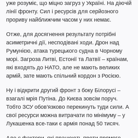
уже розуміє, що міцно загруз у Україні. На діючій
лінії фронту. Сил і ресурсів для серйозного
прориву найближчим часом у них немає.
Отже, для досягнення результату потрібні
асиметричні дії, несподівані ходи. Дрон над
Румунією, атака турецького судна в Чорному
морі. Загроза Литві, Естонії та Латвії – країнам,
які входять до НАТО, але не мають великих
армій, зате мають спільний кордон з Росією.
Ну і відкрити другий фронт з боку Білорусі –
взагалі мрія Путіна. До Києва зовсім поруч.
Тобто ЗСУ обов'язково перекинуть туди сили. А
свої ресурси можна витрачати по мінімуму – у
Лукашенка все-таки є армія понад 50 тисяч.