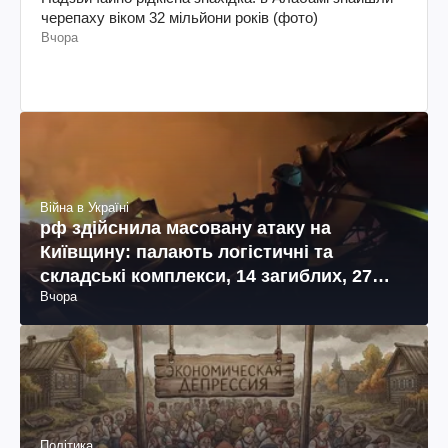
черепаху віком 32 мільйони років (фото)
Вчора
Війна в Україні
рф здійснила масовану атаку на
Київщину: палають логістичні та
складські комплекси, 14 загиблих, 27
Вчора
поранених (фото, відео)
Політика