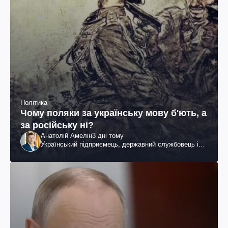
Політика
Чому поляки за українську мову б'ють, а
за російську ні?
Анатолій Амелін
3 дні тому
Український підприємець, державний службовець і
громадський діяч