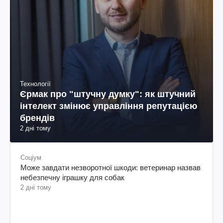
Технології
Єрмак про "штучну думку": як штучний
інтелект змінює управління репутацією
брендів
2 дні тому
Соціум
Може завдати незворотної шкоди: ветеринар назвав
небезпечну іграшку для собак
2 дні тому