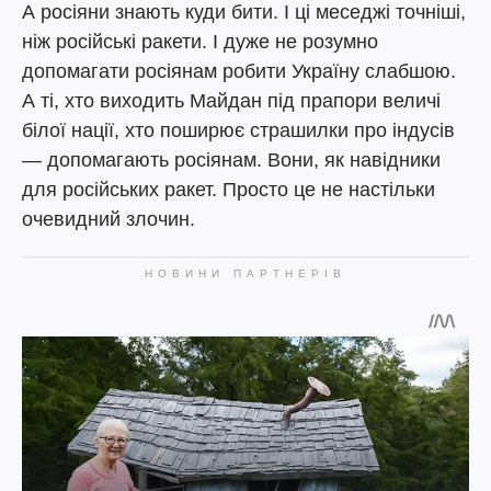
А росіяни знають куди бити. І ці меседжі точніші,
ніж російські ракети. І дуже не розумно
допомагати росіянам робити Україну слабшою.
А ті, хто виходить Майдан під прапори величі
білої нації, хто поширює страшилки про індусів
— допомагають росіянам. Вони, як навідники
для російських ракет. Просто це не настільки
очевидний злочин.