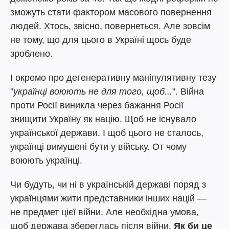
зможуть стати фактором масового повернення
людей. Хтось, звісно, повернеться. Але зовсім
не тому, що для цього в Україні щось буде
зроблено.
І окремо про дегенеративну маніпулятивну тезу
"
українці воюють не для того, щоб...
". Війна
проти Росії виникла через бажання Росії
знищити Україну як націю. Щоб не існувало
української держави. І щоб цього не сталось,
українці вимушені бути у війську. От чому
воюють українці.
Чи будуть, чи ні в українській державі поряд з
українцями жити представники інших націй —
не предмет цієї війни. Але необхідна умова,
щоб держава збереглась після війни.
Як би це