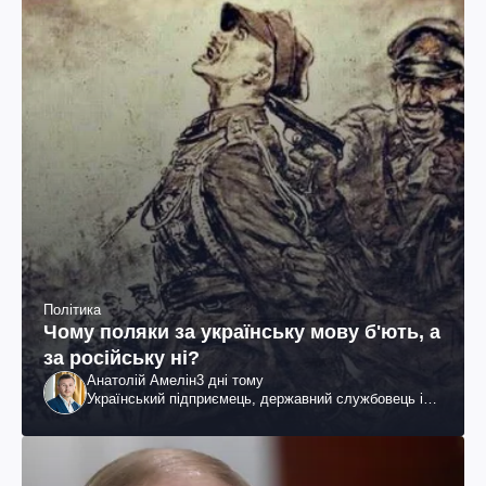
Політика
Чому поляки за українську мову б'ють, а
за російську ні?
Анатолій Амелін
3 дні тому
Український підприємець, державний службовець і
громадський діяч