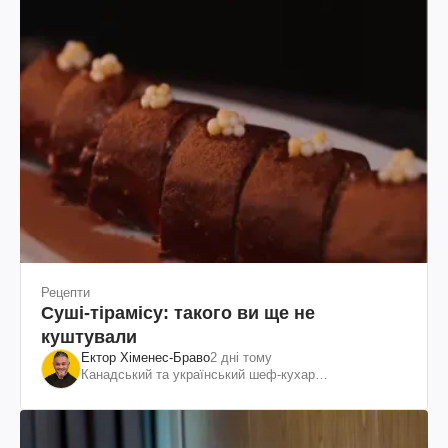
Рецепти
Суші-тірамісу: такого ви ще не
куштували
Ектор Хіменес-Браво
2 дні тому
Канадський та український шеф-кухар
колумбійського походження, бізнесмен, телеведучий