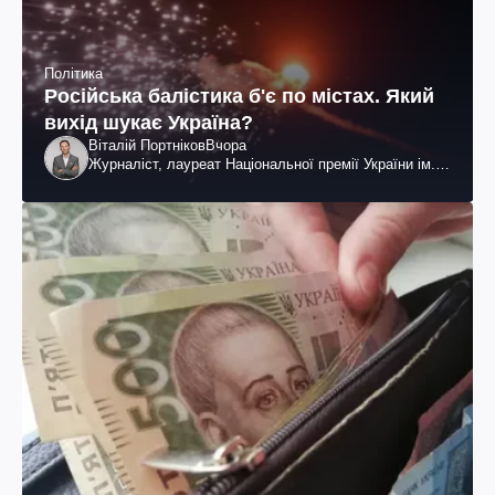
Політика
Російська балістика б'є по містах. Який
вихід шукає Україна?
Віталій Портніков
Вчора
Журналіст, лауреат Національної премії України ім.
Шевченка