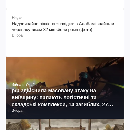
Наука
Надзвичайно рідкісна знахідка: в Алабамі знайшли
черепаху віком 32 мільйони років (фото)
Вчора
Війна в Україні
рф здійснила масовану атаку на
Київщину: палають логістичні та
складські комплекси, 14 загиблих, 27
Вчора
поранених (фото, відео)