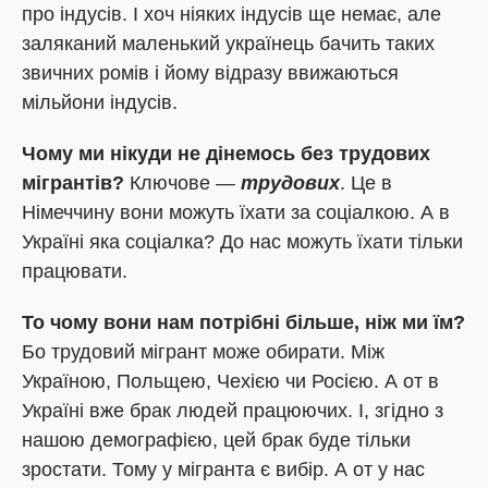
про індусів. І хоч ніяких індусів ще немає, але
заляканий маленький українець бачить таких
звичних ромів і йому відразу ввижаються
мільйони індусів.
Чому ми нікуди не дінемось без трудових
мігрантів?
Ключове —
трудових
. Це в
Німеччину вони можуть їхати за соціалкою. А в
Україні яка соціалка? До нас можуть їхати тільки
працювати.
То чому вони нам потрібні більше, ніж ми їм?
Бо трудовий мігрант може обирати. Між
Україною, Польщею, Чехією чи Росією. А от в
Україні вже брак людей працюючих. І, згідно з
нашою демографією, цей брак буде тільки
зростати. Тому у мігранта є вибір. А от у нас