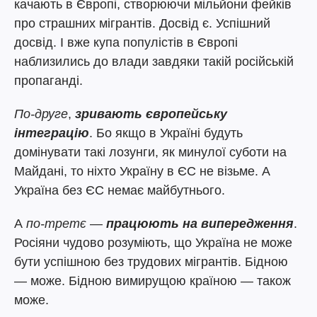
качають в Європі, створюючи мільйони фейків
про страшних мігрантів. Досвід є. Успішний
досвід. І вже купа популістів в Європі
наблизились до влади завдяки такій російській
пропаганді.
По-друге
,
зривають європейську
інтеграцію
. Бо якщо в Україні будуть
домінувати такі лозунги, як минулої суботи на
Майдані, то ніхто Україну в ЄС не візьме. А
Україна без ЄС немає майбутнього.
А
по-третє
—
працюють на випередження
.
Росіяни чудово розуміють, що Україна не може
бути успішною без трудових мігрантів. Бідною
— може. Бідною вимирущою країною — також
може.