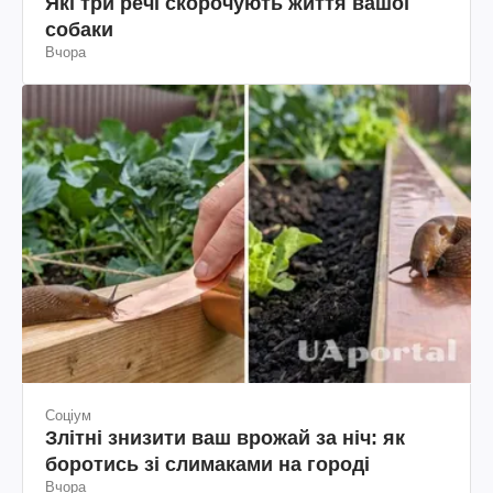
Які три речі скорочують життя вашої
собаки
Вчора
Соціум
Злітні знизити ваш врожай за ніч: як
боротись зі слимаками на городі
Вчора