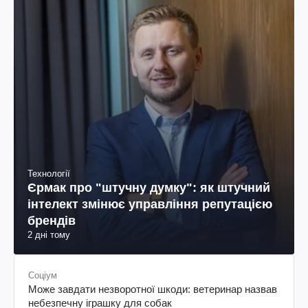
Технології
Єрмак про "штучну думку": як штучний
інтелект змінює управління репутацією
брендів
2 дні тому
Соціум
Може завдати незворотної шкоди: ветеринар назвав
небезпечну іграшку для собак