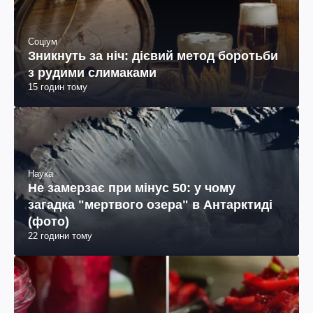
Соціум
Зникнуть за ніч: дієвий метод боротьби
з рудими слимаками
15 годин тому
Наука
Не замерзає при мінус 50: у чому
загадка "мертвого озера" в Антарктиді
(фото)
22 години тому