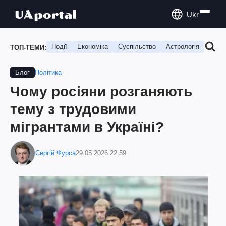
Ukr
Події
Економіка
Суспільство
Астрологія
Подо
ТОП-ТЕМИ:
Політика
Блог
Чому росіяни розганяють
тему з трудовими
мігрантами в Україні?
Сергій Фурса
29.05.2026 22:59