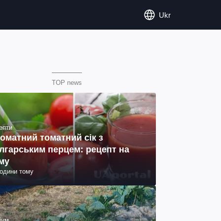
Ukr
TOP news
епти
оматний томатний сік з
лгарським перцем: рецепт на
му
години тому
іум