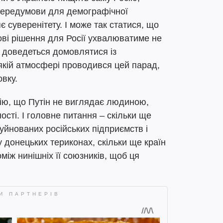
і передумови для демографічної
 суверенітету. І може так статися, що
ові рішення для Росії ухвалюватиме не
о доведеться домовлятися із
 якій атмосфері проводився цей парад,
овку.
ію, що Путін не виглядає людиною,
сті. І головне питання – скільки ще
руйнованих російських підприємств і
 у донецьких териконах, скільки ще країн
між нинішніх її союзників, щоб ця