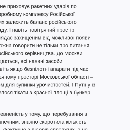
о не приховує ракетних ударів по
еробному комплексу Російської
ких залежить баланс російського
ду. І навіть повітряний простір
глядає захищеним від можливої появи
 можна говорити не тільки про питання
сійського керівництва. До Москви
ається, всі наявні засоби
іть якщо безпілотні апарати під час
ряному просторі Московської області –
 для зупинки урочистостей. І Путіну із
елося тікати з Красної площі в бункер
певненість у тому, що перебування в
зпечним, значно скоротила кількість
. Фактично з лідерів справжніх, а не