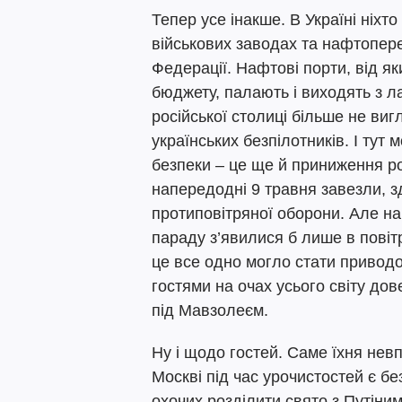
Тепер усе інакше. В Україні ніхт
військових заводах та нафтопер
Федерації. Нафтові порти, від я
бюджету, палають і виходять з ла
російської столиці більше не ви
українських безпілотників. І тут
безпеки – це ще й приниження ро
напередодні 9 травня завезли, зд
протиповітряної оборони. Але нав
параду з’явилися б лише в повіт
це все одно могло стати приводом
гостями на очах усього світу дов
під Мавзолеєм.
Ну і щодо гостей. Саме їхня нев
Москві під час урочистостей є бе
охочих розділити свято з Путіним