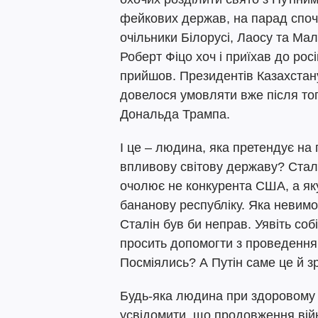
фейкових держав, на парад споч
очільники Білорусі, Лаосу та Мал
Роберт Фіцо хоч і приїхав до рос
прийшов. Президентів Казахстану
довелося умовляти вже після того
Дональда Трампа.
І це – людина, яка претендує на 
впливову світову державу? Сталі
очолює не конкурента США, а як
бананову республіку. Яка невимо
Сталін був би неправ. Уявіть со
просить допомогти з проведення
Посміялись? А Путін саме це й з
Будь-яка людина при здоровому г
усвідомити, що продовження вій