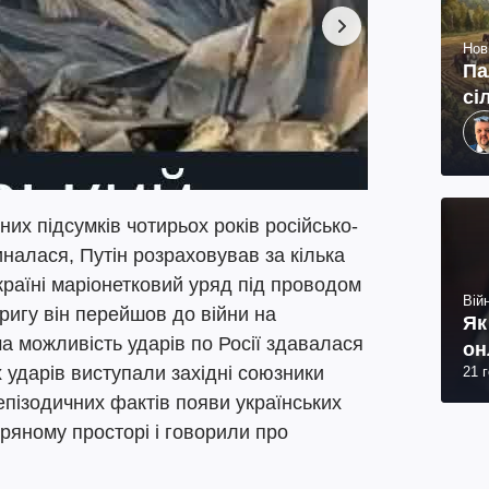
Нов
Па
сі
них підсумків чотирьох років російсько-
иналася, Путін розраховував за кілька
Україні маріонетковий уряд під проводом
Війн
кригу він перейшов до війни на
Як
ма можливість ударів по Росії здавалася
он
х ударів виступали західні союзники
21 
епізодичних фактів появи українських
тряному просторі і говорили про