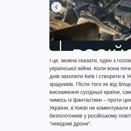
І це, можна сказати, один з голов
української війни. Коли вона поч
днів захопити Київ і створити в 
зрадників. Після того як від бліц
виснаження сусідньої країни, са
чимось із фантастики – проти ци
України, в Києві не коментували 
безпілотників у російському пові
"невідомі дрони".