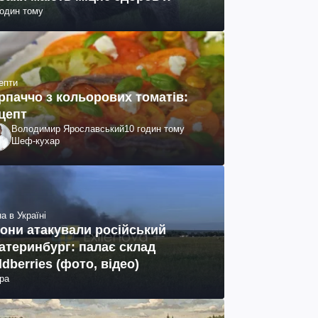
годин тому
епти
рпаччо з кольорових томатів:
цепт
Володимир Ярославський
10 годин тому
Шеф-кухар
а в Україні
они атакували російський
атеринбург: палає склад
ldberries (фото, відео)
ра