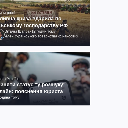
ини росії
ливна криза вдарила по
льському господарству РФ
Віталій Шапран
12 годин тому
Член Українського товариства фінансових
аналітиків
а в Україні
 зняти статус "у розшуку"
лайн: пояснення юриста
година тому