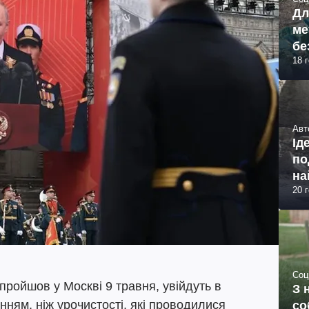
Дл
ме
бе
18 
Авт
Ід
по
на
20 
Соц
пройшов у Москві 9 травня, увійдуть в
З 
нням, ніж урочистості, які проводилися
со