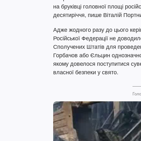
на бруківці головної площі російс
десятиріччя, пише Віталій Порт
Адже жодного разу до цього кер
Російської Федерації не доводи
Сполучених Штатів для проведен
Горбачов або Єльцин однозначно
якому довелося поступитися сув
власної безпеки у свято.
Голо