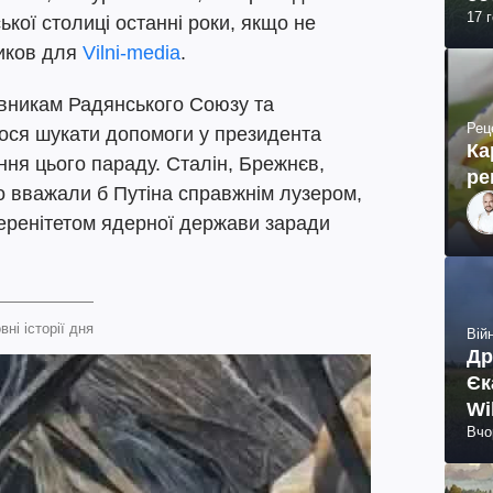
17 
ької столиці останні роки, якщо не
ников для
Vilni-media
.
івникам Радянського Союзу та
Рец
лося шукати допомоги у президента
Ка
ня цього параду. Сталін, Брежнєв,
ре
 вважали б Путіна справжнім лузером,
еренітетом ядерної держави заради
вні історії дня
Війн
Др
Єк
Wi
Вчо