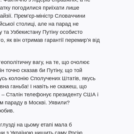
атку погодилися приїхати лише
айзії. Прем’єр-міністр Словаччини
ійської столиці, але на парад не
 та Узбекистану Путіну особисто
, як він отримав гарантії перемир’я від
геополітичну вагу, на те, що очолює
н точно сказав би Путіну, що той
усь колонію Сполучених Штатів, якусь
вна ганьба! І навіть не скажеш, що
бі – Сталін телефонує президенту США і
м параду в Москві. Уявили?
робив.
лузді на цьому етапі мала б
ни з Україною нищить саму Росію,