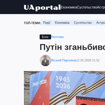
Економіка
Суспільство
Астр
Події
Економіка
Суспільство
Астро
ТОП-ТЕМИ:
Політика
Блог
Путін зганьбив
Віталій Портніков
12.05.2026 21:52