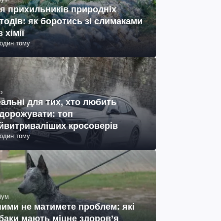
я прихильників природніх
тодів: як боротись зі слимаками
з хімії
годин тому
о
еальні для тих, хто любить
дорожувати: топ
йвитриваліших кросоверів
годин тому
іум
ними не матимете проблем: які
баки мають міцне здоров’я