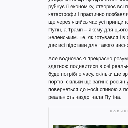
руйнує її економіку, створює вс
катастрофи і практично позбавляє
ще через якийсь час усі принцип
Путін, а Трамп – якому для цьог
Зеленським. Те, як готувався і в
дає всі підстави для такого висн
Але водночас я прекрасно розум
здатною подивитися в очі реально
буде потрібно часу, скільки ще з
портів, скільки ще загине росіян
повернеться до Росії спиною з-по
реальність наздогнала Путіна.