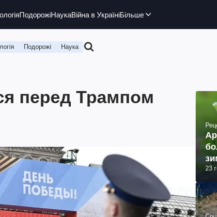
ологія
Подорожі
Наука
Війна в Україні
Більше
логія
Подорожі
Наука
ся перед Трампом
Рец
Ар
бо
зи
23 
Соц