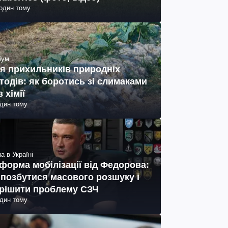
годин тому
іум
я прихильників природніх
тодів: як боротись зі слимаками
з хімії
один тому
а в Україні
форма мобілізації від Федорова:
 позбутися масового розшуку і
рішити проблему СЗЧ
один тому