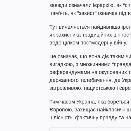
завжди означали ієрархію, як "сп
пам'ять, як "захист" означав під
Тут виявляється найдивніша ірон
як захисника традиційних ціннос
веде цілком постмодерну війну.
Це означає, що вона діє таким ч
вигадкою, з множинними "правдам
референдумами на окупованих те
державного телебачення, де Укр
загрозливою, нацистською і євре
Тим часом Україна, яка бореться
Європою, захищає найкласичніші 
цілісність, фактичну правду та н