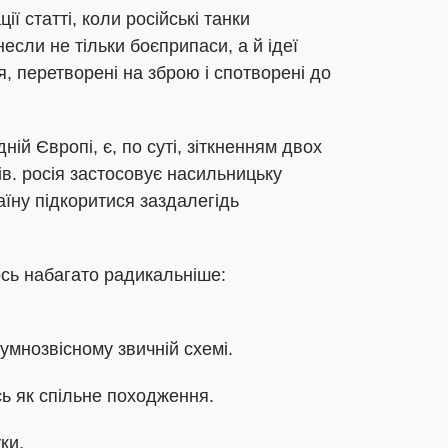
ції статті, коли російські танки
если не тільки боєприпаси, а й ідеї
, перетворені на зброю і спотворені до
ній Європі, є, по суті, зіткненням двох
в. росія застосовує насильницьку
їну підкоритися заздалегідь
ось набагато радикальніше:
сумнозвісному звичній схемі.
сь як спільне походження.
ки.