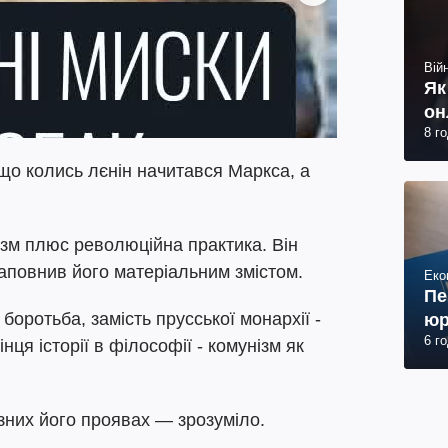
Війн
Як
он
8 г
 що колись лєнін начитався Маркса, а
лізм плюс революційна практика. Він
наповнив його матеріальним змістом.
Еко
Пе
боротьба, замість прусської монархії -
юр
6 г
інця історії в філософії - комунізм як
ізних його проявах — зрозуміло.