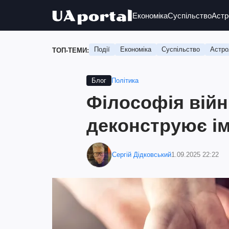
Економіка
Суспільство
Астр
Події
Економіка
Суспільство
Астро
ТОП-ТЕМИ:
Політика
Блог
Філософія війн
деконструює і
Сергій Дідковський
1.09.2025 22:22