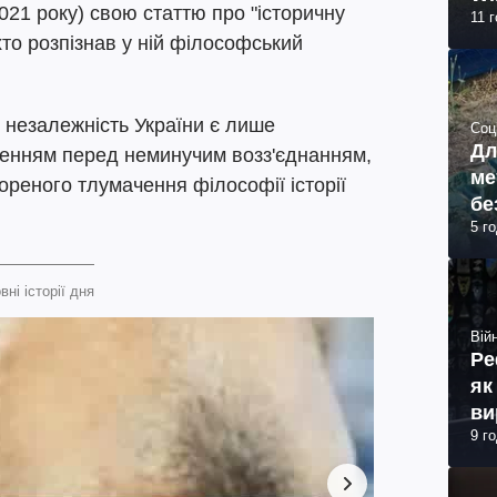
2021 року) свою статтю про "історичну
11 
 хто розпізнав у ній філософський
е незалежність України є лише
Соц
Дл
ленням перед неминучим возз'єднанням,
ме
реного тлумачення філософії історії
бе
5 г
вні історії дня
Війн
Ре
як
ви
9 г