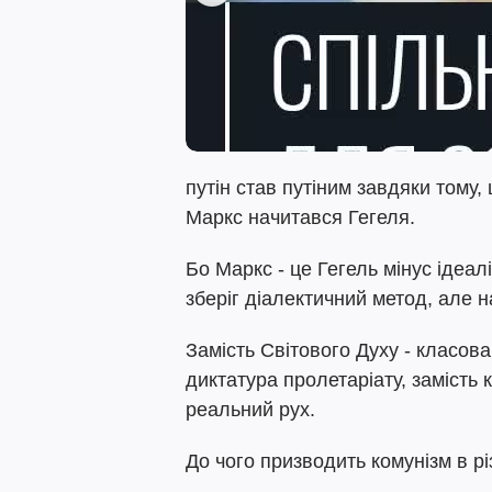
путін став путіним завдяки тому,
Маркс начитався Гегеля.
Бо Маркс - це Гегель мінус ідеа
зберіг діалектичний метод, але 
Замість Світового Духу - класова 
диктатура пролетаріату, замість к
реальний рух.
До чого призводить комунізм в р