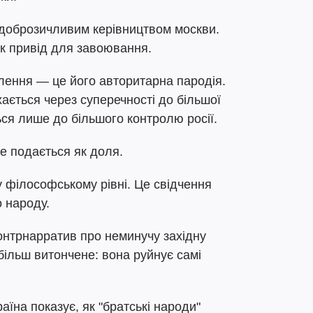
 доброзичливим керівництвом москви.
як привід для завоювання.
лення — це його авторитарна пародія.
хається через суперечності до більшої
ься лише до більшого контролю росії.
е подається як доля.
у філософському рівні. Це свідчення
о народу.
онтрнарратив про неминучу західну
 більш витончене: вона руйнує самі
аїна показує, як "братські народи"