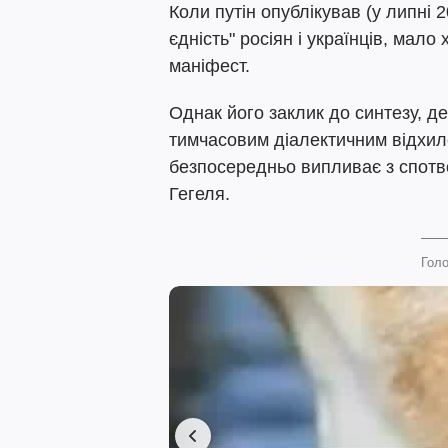
Коли путін опублікував (у липні 
єдність" росіян і українців, мало
маніфест.
Однак його заклик до синтезу, д
тимчасовим діалектичним відхи
безпосередньо випливає з спотво
Гегеля.
Голо