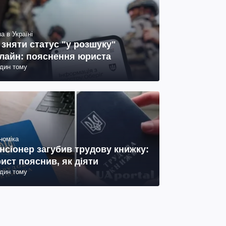
а в Україні
 зняти статус "у розшуку"
лайн: пояснення юриста
один тому
номіка
нсіонер загубив трудову книжку:
ист пояснив, як діяти
один тому