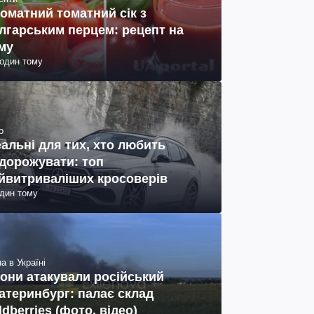
оматний томатний сік з
лгарським перцем: рецепт на
му
годин тому
о
еальні для тих, хто любить
дорожувати: топ
йвитриваліших кросоверів
один тому
а в Україні
они атакували російський
атеринбург: палає склад
ldberries (фото, відео)