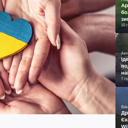
Ар
бо
зи
10 
Авт
Ід
по
на
7 г
Війн
Др
Єк
Wi