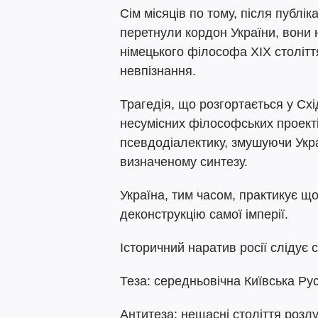
Сім місяців по тому, після публіка
перетнули кордон України, вони н
німецького філософа XIX століття
невпізнання.
Трагедія, що розгортається у Схід
несумісних філософських проекті
псевдодіалектику, змушуючи Укра
визначеному синтезу.
Україна, тим часом, практикує щ
деконструкцію самої імперії.
Історичний наратив росії слідує 
Теза: середньовічна Київська Ру
Антитеза: нещасні століття розлу