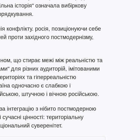
ільна історія" означала вибіркову
порядкування.
ія конфлікту. росія, позиціонуючи себе
тей проти західного постмодернізму,
ином, що стирає межі між реальністю та
и" для різних аудиторій, імітованими
риторіях та гіперреальністю
аїна одночасно є слабкою і
йською, штучною і вічною російською.
 за інтеграцію з нібито постмодерною
сучасні цінності: територіальну
аціональний суверенітет.