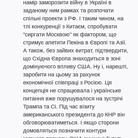
намір заморозити війну в Україні в
заданому ним рамках та розпочати
спільні проекти з РФ. І таким чином, на
тлі конкуренції з Китаєм, спробувати
"сиргати Москвою" як фактором, що
стримує апетити Пекіна в Європі та Азії.
А також, без зайвих витрат, підтвердити,
що Східна Європа знаходиться в зоні
домінуючого впливу США. Ну і, нарешті,
заробити на цьому за рахунок
економічної співпраці з Росією. Ця
концепція не спрацювала і українське
питання вже порушувалося на зустрічі
Трампа та Сі. Під час візиту
американського президента до КНР він
обговорюватиметься. І якщо сторони
домовляться позначити контури