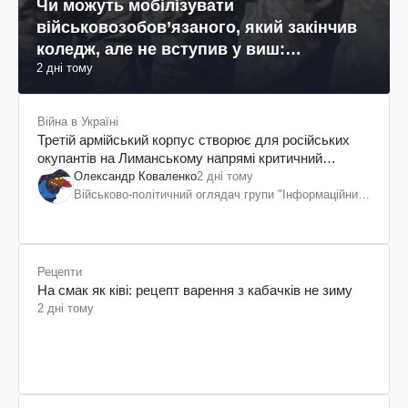
Чи можуть мобілізувати
військовозобов’язаного, який закінчив
коледж, але не вступив у виш:
2 дні тому
пояснення юриста
Війна в Україні
Третій армійський корпус створює для російських
окупантів на Лиманському напрямі критичний
дискомфорт: як це вдалося
Олександр Коваленко
2 дні тому
Військово-політичний оглядач групи "Інформаційний
спротив"
Рецепти
На смак як ківі: рецепт варення з кабачків не зиму
2 дні тому