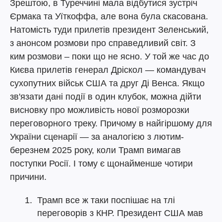
Зрештою, в Туреччині мала відбутися зустріч
Єрмака та Уїткоффа, але вона була скасована.
Натомість туди прилетів президент Зеленський,
з анонсом розмови про справедливий світ. З
ким розмови – поки що не ясно. У той же час до
Києва прилетів генерал Дріскол — командувач
сухопутних військ США та друг Ді Венса. Якщо
зв'язати дані події в один клубок, можна дійти
висновку про можливість нової розморозки
переговорного треку. Причому в найгіршому для
України сценарії — за аналогією з лютим-
березнем 2025 року, коли Трамп вимагав
поступки Росії. І тому є щонайменше чотири
причини.
Трамп все ж таки поспішає на тлі
переговорів з КНР. Президент США мав