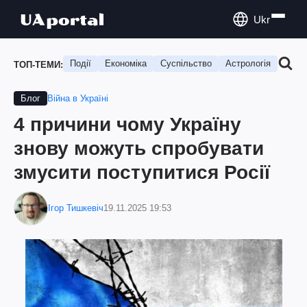
Ukr
Події
Економіка
Суспільство
Астрологія
Подо
ТОП-ТЕМИ:
Війна в Україні
Блог
4 причини чому Україну
знову можуть спробувати
змусити поступитися Росії
Ігор Тишкевіч
19.11.2025 19:53