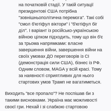
на початковій стадії. У такій ситуації
президентові США потрібна
"зовнішньополітична перемога". Такі собі
"смол б'ютіфул віктори" і "б'ютіфул біг
діл". І варіант із російсько-українською
війною цілком підходить, тому що він б'є
за трьома напрямками: власне
завершення війни, завершення війни на
своїх умовах ДО переговорів із СІ
(демонстрація сили США), бізнес із РФ.
Одним словом, MAGA у всій красі. Тому
за наявності сприятливих для нього
стартових умов Трамп не вагатиметься.
Виходить "все пропало"? Не поспішав би з
такими висновками. Україна має можливості
своєї гри. Нехай і зі слабкою стартовою