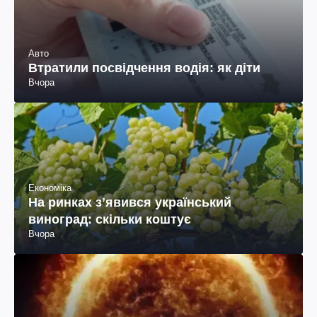
Авто
Втратили посвідчення водія: як діти
Вчора
Економіка
На ринках зʼявився український
виноград: скільки коштує
Вчора