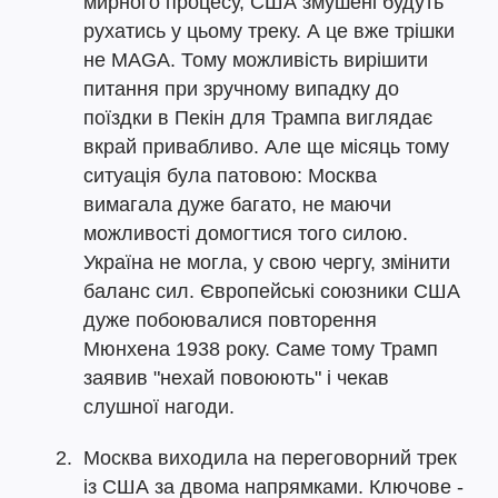
мирного процесу, США змушені будуть
рухатись у цьому треку. А це вже трішки
не MAGA. Тому можливість вирішити
питання при зручному випадку до
поїздки в Пекін для Трампа виглядає
вкрай привабливо. Але ще місяць тому
ситуація була патовою: Москва
вимагала дуже багато, не маючи
можливості домогтися того силою.
Україна не могла, у свою чергу, змінити
баланс сил. Європейські союзники США
дуже побоювалися повторення
Мюнхена 1938 року. Саме тому Трамп
заявив "нехай повоюють" і чекав
слушної нагоди.
Москва виходила на переговорний трек
із США за двома напрямками. Ключове -