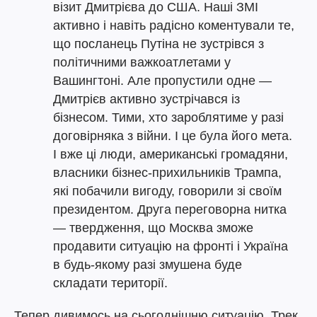
візит Дмитрієва до США. Наші ЗМІ
активно і навіть радісно коментували те,
що посланець Путіна не зустрівся з
політичними важкоатлетами у
Вашингтоні. Але пропустили одне —
Дмитрієв активно зустрічався із
бізнесом. Тими, хто зароблятиме у разі
договірняка з війни. І це була його мета.
І вже ці люди, американські громадяни,
власники бізнес-прихильників Трампа,
які побачили вигоду, говорили зі своїм
президентом. Друга переговорна нитка
— твердження, що Москва зможе
продавити ситуацію на фронті і Україна
в будь-якому разі змушена буде
складати території.
Тепер дивимось на сьогоднішню ситуацію. Трек