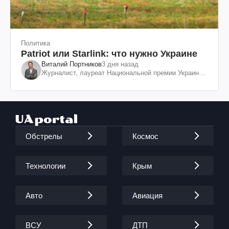
Политика
Patriot или Starlink: что нужно Украине
Виталий Портников
3 дня назад
Журналист, лауреат Национальной премии Украины
им. Шевченко
Обстрелы
Космос
Технологии
Крым
Авто
Авиация
ВСУ
ДТП