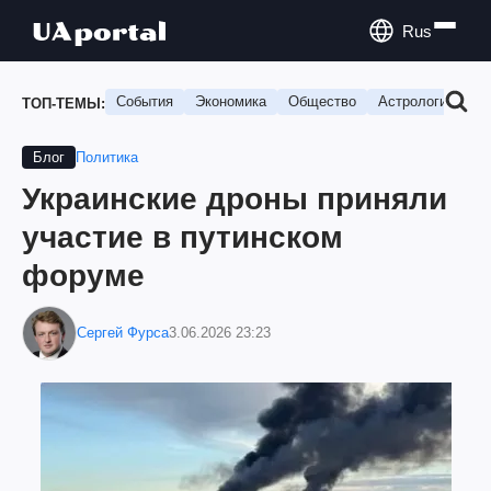
Rus
События
Экономика
Общество
Астрология
П
ТОП-ТЕМЫ:
Политика
Блог
Украинские дроны приняли
участие в путинском
форуме
Сергей Фурса
3.06.2026 23:23