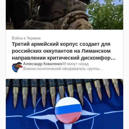
Война в Украине
Третий армейский корпус создает для
российских оккупантов на Лиманском
направлении критический дискомфорт:
Александр Коваленко
49 минут назад
как это удалось
Военно-политический обозреватель группы
"Информационное сопротивление"