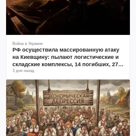
Война в Украине
РФ осуществила массированную атаку
на Киевщину: пылают логистические и
складские комплексы, 14 погибших, 27
3 дня назад
раненых (фото, видео)