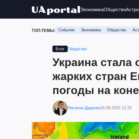
Экономика
Общество
Астро
События
Экономика
Общество
Аст
ТОП-ТЕМЫ:
Общество
Блог
Украина стала 
жарких стран Е
погоды на коне
Наталка Диденко
26.08.2025 12:33