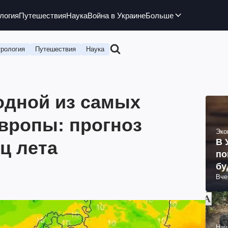
логия
Путешествия
Наука
Война в Украине
Больше
рология
Путешествия
Наука
одной из самых
вропы: прогноз
Эко
В 
ц лета
по
бу
Вче
Нау