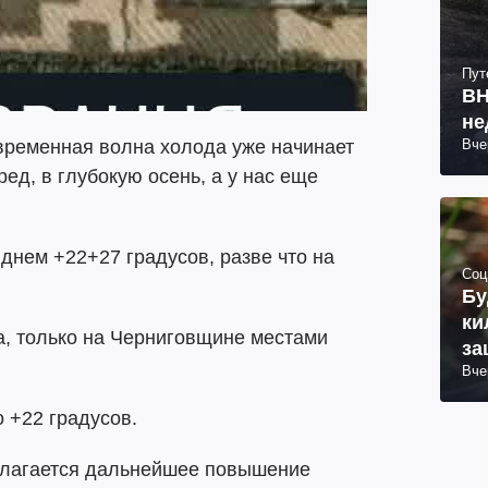
Пут
ВН
не
Вче
временная волна холода уже начинает
ред, в глубокую осень, а у нас еще
 днем +22+27 градусов, разве что на
Соц
Бу
ки
а, только на Черниговщине местами
за
Вче
о +22 градусов.
олагается дальнейшее повышение