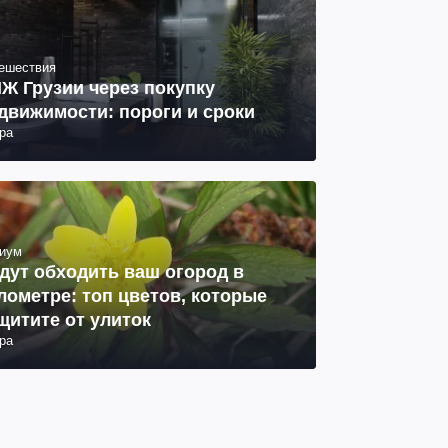
ешествия
Ж Грузии через покупку
движимости: пороги и сроки
ра
иум
дут обходить ваш огород в
лометре: топ цветов, которые
щитите от улиток
ра