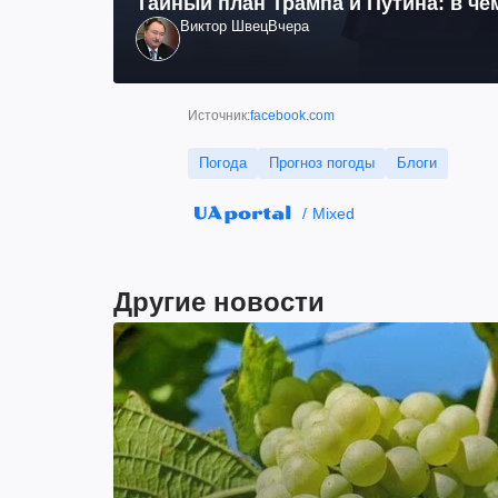
Тайный план Трампа и Путина: в че
Виктор Швец
Вчера
Источник:
facebook.com
Погода
Прогноз погоды
Блоги
Mixed
Другие новости