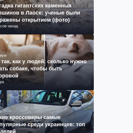
гадка гигантских каменных
вшинов в Лаосе: ученые были
ражены открытием (фото)
асов назад
иум
 так, как у людей: сколько нужно
ать собаке, чтобы быть
оровой
ра
о
кие кроссоверы самые
пулярные среди украинцев: топ
делей