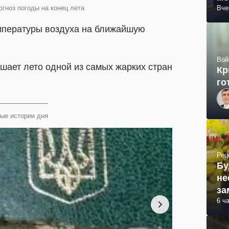
огноз погоды на конец лета
Вче
емпературы воздуха на ближайшую
Вой
ршает лето одной из самых жарких стран
Кр
го
ые истории дня
Рец
Бу
не
за
6 ч
ма