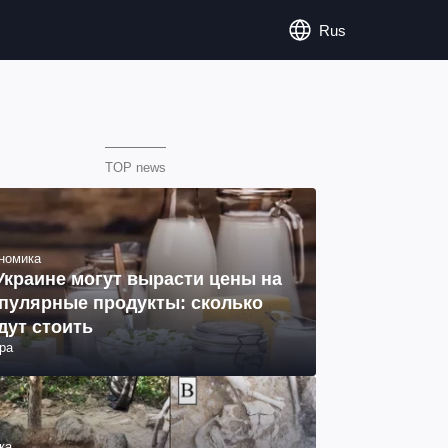
Rus
TOP news
номика
Украине могут вырасти цены на
пулярные продукты: сколько
дут стоить
ра
ка