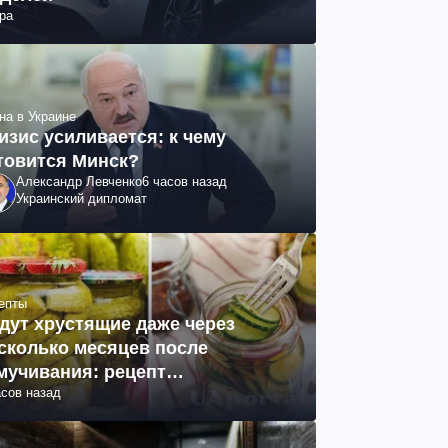
ра
на в Украине
изис усиливается: к чему
товится Минск?
Александр Левченко
6 часов назад
Украинский дипломат
епты
дут хрустящие даже через
сколько месяцев после
мучивания: рецепт
асов назад
ринованных огурцов на зиму