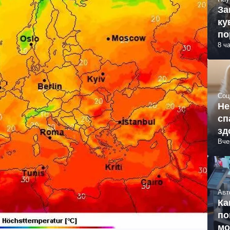
За
ку
по
8 ч
Соц
Не
сп
зд
Вче
Авт
Ка
по
мо