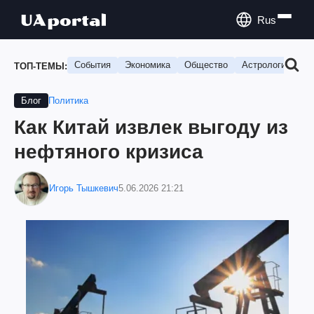
Rus
События
Экономика
Общество
Астрология
П
ТОП-ТЕМЫ:
Политика
Блог
Как Китай извлек выгоду из
нефтяного кризиса
Игорь Тышкевич
5.06.2026 21:21