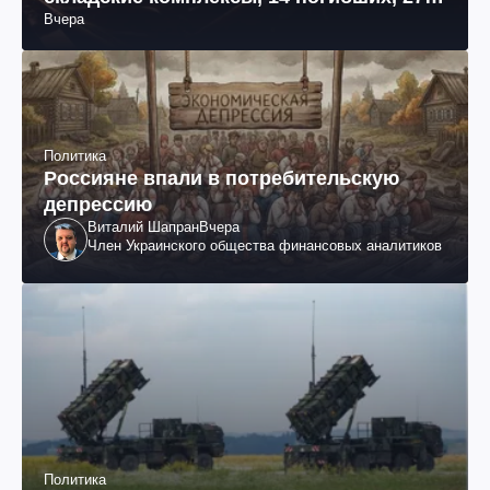
Вчера
раненых (фото, видео)
Политика
Россияне впали в потребительскую
депрессию
Виталий Шапран
Вчера
Член Украинского общества финансовых аналитиков
Политика