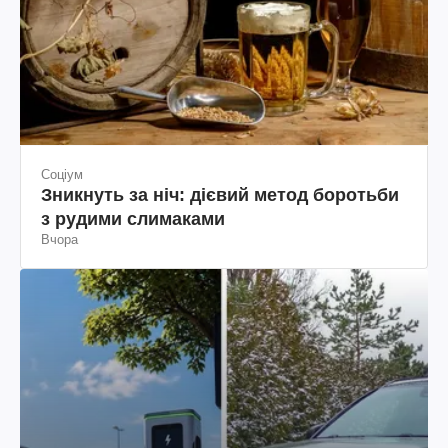
Соціум
Зникнуть за ніч: дієвий метод боротьби
з рудими слимаками
Вчора