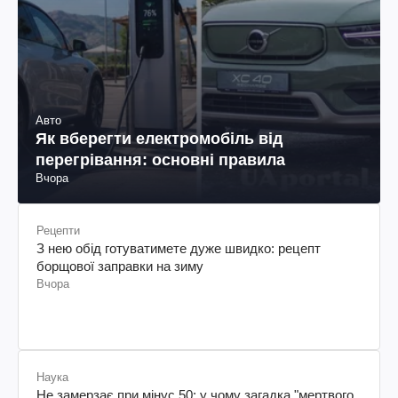
Авто
Як вберегти електромобіль від
перегрівання: основні правила
Вчора
Рецепти
З нею обід готуватимете дуже швидко: рецепт
борщової заправки на зиму
Вчора
Наука
Не замерзає при мінус 50: у чому загадка "мертвого