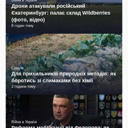
Війна в Україні
Дрони атакували російський
Єкатеринбург: палає склад Wildberries
(фото, відео)
8 годин тому
Соціум
Для прихильників природніх методів: як
боротись зі слимаками без хімії
2 години тому
Війна в Україні
Реформа мобілізації від Федорова: як