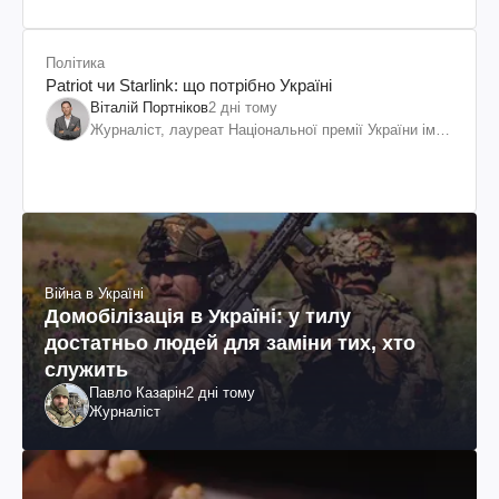
Політика
Patriot чи Starlink: що потрібно Україні
Віталій Портніков
2 дні тому
Журналіст, лауреат Національної премії України ім.
Шевченка
Війна в Україні
Домобілізація в Україні: у тилу
достатньо людей для заміни тих, хто
служить
Павло Казарін
2 дні тому
Журналіст