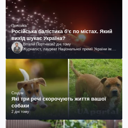
Політика
Російська балістика б'є по містах. Який
вихід шукає Україна?
Віталій Портніков
2 дні тому
Журналіст, лауреат Національної премії України ім.
Шевченка
Соціум
Які три речі скорочують життя вашої
собаки
2 дні тому