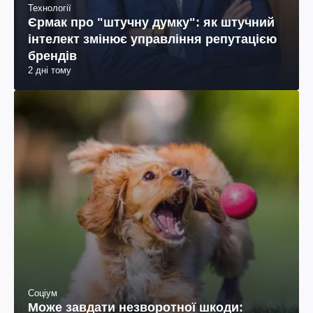
Технології
Єрмак про "штучну думку": як штучний
інтелект змінює управління репутацією
брендів
2 дні тому
Соціум
Може завдати незворотної шкоди: