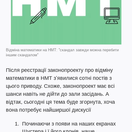
Відміна математики на НМТ: ''скандал завжди можна перебити
іншим скандалом''
Після реєстрації законопроекту про відміну
математики в НМТ зʼявилися сотні постів з
цього приводу. Схоже, законопроект має всі
шанси навіть не дійти до зали засідань. А
відтак, сьогодні ця тема буде згорнута, хоча
вона потребує найширшої дискусії
Починаючи з появи на наших екранах
Шустера і ї його клонів, наше