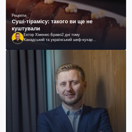
Рецепти
Суші-тірамісу: такого ви ще не
куштували
Ектор Хіменес-Браво
2 дні тому
Канадський та український шеф-кухар
колумбійського походження, бізнесмен, телеведучий