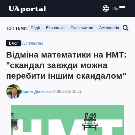
Ukr
Події
Економіка
Суспільство
Астрологія
Подо
ТОП-ТЕМИ:
Суспільство
Блог
Відміна математики на НМТ:
"скандал завжди можна
перебити іншим скандалом"
Вадим Денисенко
4.06.2026 10:21