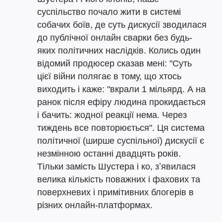
суспільство почало жити в системі
собачих боїв, де суть дискусії зводилася
до публічної онлайн сварки без будь-
яких політичних наслідків. Колись один
відомий продюсер сказав мені: "Суть
цієї війни полягає в тому, що хтось
виходить і каже: "вкрали 1 мільярд. А на
ранок після ефіру людина прокидається
і бачить: жодної реакції нема. Через
тиждень все повторюється". Ця система
політичної (ширше суспільної) дискусії є
незмінною останні двадцять років.
Тільки замість Шустера і ко, зʼявилася
велика кількість поважних і фахових та
поверхневих і примітивних блогерів в
різних онлайн-платформах.