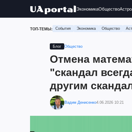
Экономика
Общество
Астро
События
Экономика
Общество
Аст
ТОП-ТЕМЫ:
Общество
Блог
Отмена матема
"скандал всег
другим сканда
Вадим Денисенко
4.06.2026 10:21