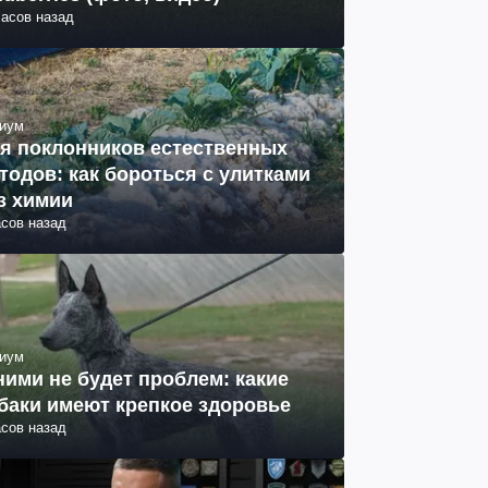
часов назад
иум
я поклонников естественных
тодов: как бороться с улитками
з химии
асов назад
иум
ними не будет проблем: какие
баки имеют крепкое здоровье
асов назад