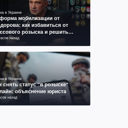
на в Украине
форма мобилизации от
дорова: как избавиться от
ссового розыска и решить
часов назад
облему СОЧ
на в Украине
к снять статус "в розыске"
лайн: объяснение юриста
асов назад