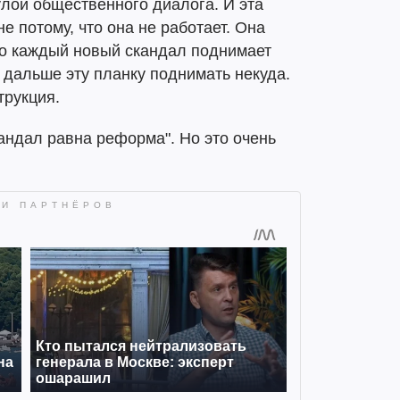
лой общественного диалога. И эта
е потому, что она не работает. Она
то каждый новый скандал поднимает
И дальше эту планку поднимать некуда.
трукция.
андал равна реформа". Но это очень