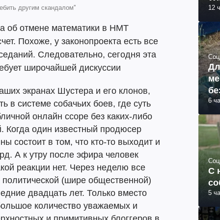
ебить другим скандалом''
12 
та об отмене математики в НМТ
чет. Похоже, у законопроекта есть все
седаний. Следовательно, сегодня эта
Соц
Дл
требует широчайшей дискуссии
ме
бе
аших экранах Шустера и его клонов,
6 ч
ь в системе собачьих боев, где суть
бличной онлайн ссоре без каких-либо
. Когда один известный продюсер
ны состоит в том, что кто-то выходит и
рд. А к утру после эфира человек
Соц
акой реакции нет. Через неделю все
С 
а политической (шире общественной)
со
едние двадцать лет. Только вместо
5 ч
большое количество уважаемых и
рхностных и примитивных блоггеров в