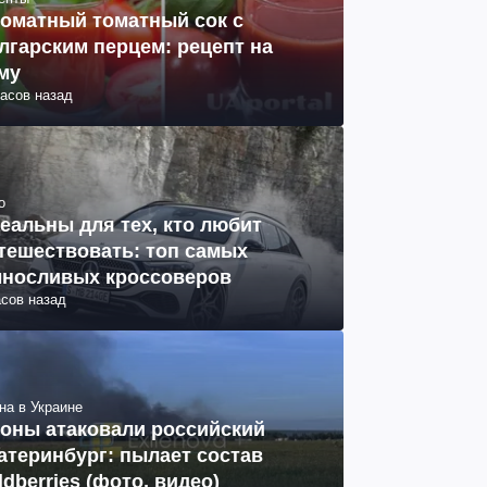
оматный томатный сок с
лгарским перцем: рецепт на
му
часов назад
о
еальны для тех, кто любит
тешествовать: топ самых
носливых кроссоверов
асов назад
на в Украине
оны атаковали российский
атеринбург: пылает состав
ldberries (фото, видео)