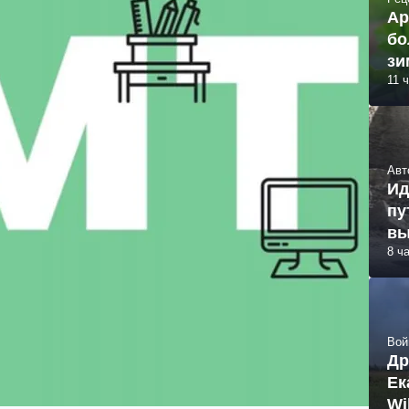
Ар
бо
зи
11 
Авт
Ид
пу
вы
8 ч
Вой
Др
Ек
Wi