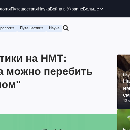
логия
Путешествия
Наука
Война в Украине
Больше
рология
Путешествия
Наука
тики на НМТ:
да можно перебить
Нау
На
лом"
им
см
13 
об
Рец