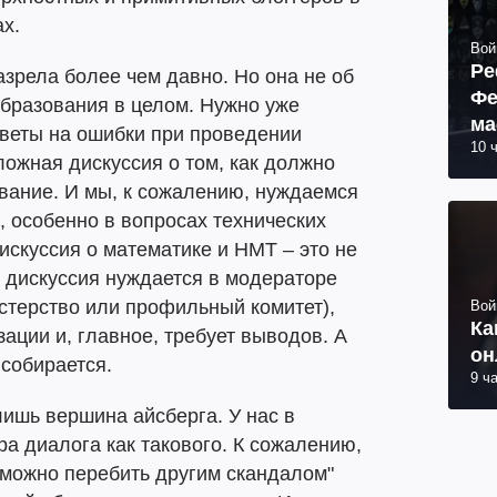
х.
Вой
Ре
азрела более чем давно. Но она не об
Фе
образования в целом. Нужно уже
ма
тветы на ошибки при проведении
10 
пр
ожная дискуссия о том, как должно
вание. И мы, к сожалению, нуждаемся
 особенно в вопросах технических
искуссия о математике и НМТ – это не
к дискуссия нуждается в модераторе
стерство или профильный комитет),
Вой
Ка
ации и, главное, требует выводов. А
он
 собирается.
9 ч
лишь вершина айсберга. У нас в
ра диалога как такового. К сожалению,
 можно перебить другим скандалом"