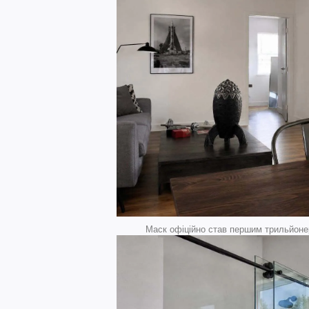
Маск офіційно став першим трильйонер