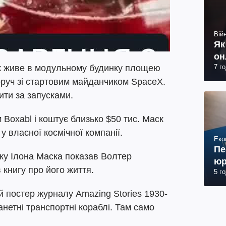
Війн
Як
он
7 г
к живе в модульному будинку площею
поруч зі стартовим майданчиком SpaceX.
ити за запусками.
Boxabl і коштує близько $50 тис. Маск
у власної космічної компанії.
Еко
Пе
ку Ілона Маска показав Волтер
юр
 книгу про його життя.
5 г
 постер журналу Amazing Stories 1930-
анетні транспортні кораблі. Там само