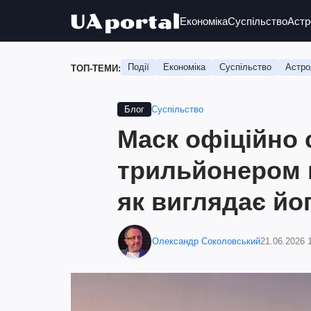
Економіка
Суспільство
Астр
Події
Економіка
Суспільство
Астро
ТОП-ТЕМИ:
Суспільство
Блог
Маск офіційно
трильйонером в
як виглядає йо
Олександр Соколовський
21.06.2026 