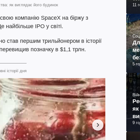
тва: як виглядає його будинок
11 
 свою компанію SpaceX на біржу з
е найбільше IPO у світі.
Соц
но став першим трильйонером в історії
Дл
перевищив позначку в $1,1 трлн.
ме
бе
5 г
вні історії дня
Війн
Ре
як
ви
9 г