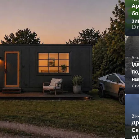
Ар
бо
зи
10 
Авт
Ід
по
на
7 г
Війн
Др
Єк
Wi