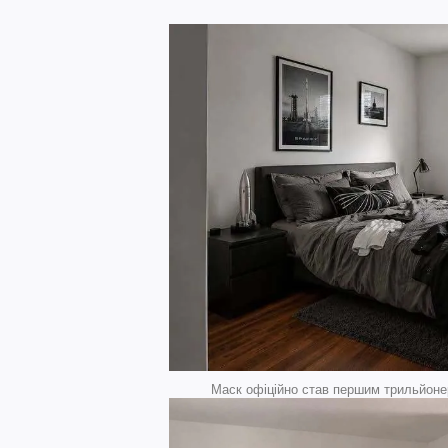
Маск офіційно став першим трильйонер