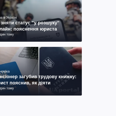
а в Україні
 зняти статус "у розшуку"
лайн: пояснення юриста
один тому
номіка
нсіонер загубив трудову книжку:
ист пояснив, як діяти
один тому