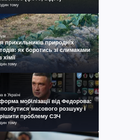
годин тому
іум
я прихильників природніх
тодів: як боротись зі слимаками
з хімії
один тому
а в Україні
форма мобілізації від Федорова:
 позбутися масового розшуку і
рішити проблему СЗЧ
один тому