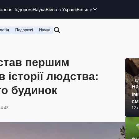
ологія
Подорожі
Наука
Війна в Україні
Більше
логія
Подорожі
Наука
 став першим
 історії людства:
Нау
На
го будинок
ім
см
14:43
12 
(ф
Рец