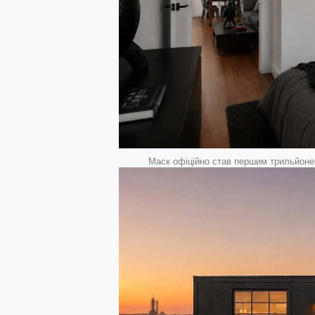
Маск офіційно став першим трильйонер