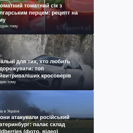
оматний томатний сік з
лгарським перцем: рецепт на
му
годин тому
о
еальні для тих, хто любить
дорожувати: топ
йвитриваліших кросоверів
один тому
а в Україні
они атакували російський
атеринбург: палає склад
ldberries (фото, відео)