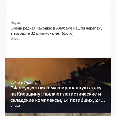
Наука
Очень редкая находка: в Алабаме нашли черепаху
в возрасте 32 миллиона лет (фото)
Вчера
Война в Украине
РФ осуществила массированную атаку
на Киевщину: пылают логистические и
складские комплексы, 14 погибших, 27
Вчера
раненых (фото, видео)