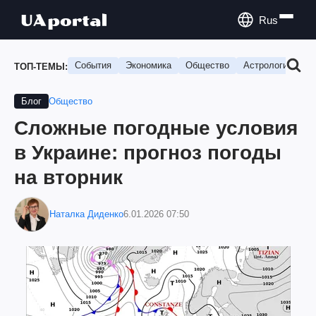
Rus
События
Экономика
Общество
Астрология
П
ТОП-ТЕМЫ:
Общество
Блог
Сложные погодные условия
в Украине: прогноз погоды
на вторник
Наталка Диденко
6.01.2026 07:50