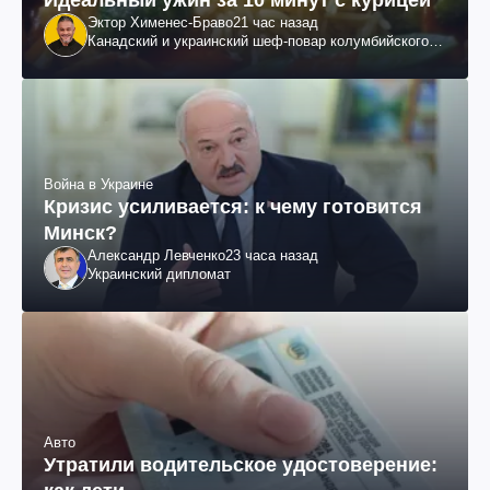
Эктор Хименес-Браво
21 час назад
Канадский и украинский шеф-повар колумбийского
происхождения, бизнесмен, телеведущий
Война в Украине
Кризис усиливается: к чему готовится
Минск?
Александр Левченко
23 часа назад
Украинский дипломат
Авто
Утратили водительское удостоверение: