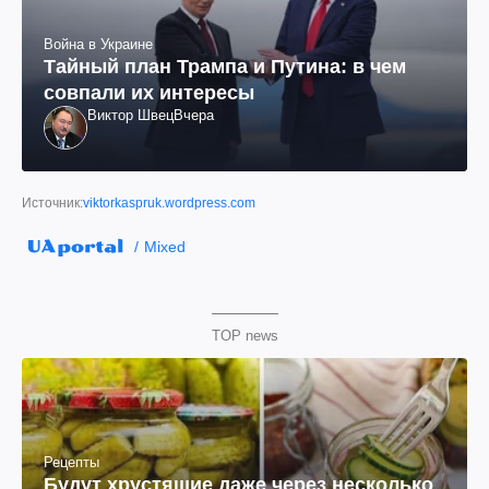
Война в Украине
Тайный план Трампа и Путина: в чем
совпали их интересы
Виктор Швец
Вчера
Источник:
viktorkaspruk.wordpress.com
Mixed
TOP news
Рецепты
Будут хрустящие даже через несколько