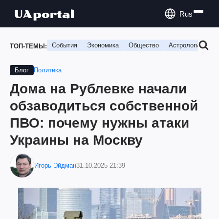
Rus
События
Экономика
Общество
Астрология
П
ТОП-ТЕМЫ:
Политика
Блог
Дома на Рублевке начали
обзаводиться собственной
ПВО: почему нужны атаки
Украины на Москву
Игорь Эйдман
31.10.2025 21:39