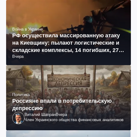
Война в Украине
РФ осуществила массированную атаку
на Киевщину: пылают логистические и
складские комплексы, 14 погибших, 27
Вчера
раненых (фото, видео)
Политика
Россияне впали в потребительскую
депрессию
Виталий Шапран
Вчера
Член Украинского общества финансовых аналитиков