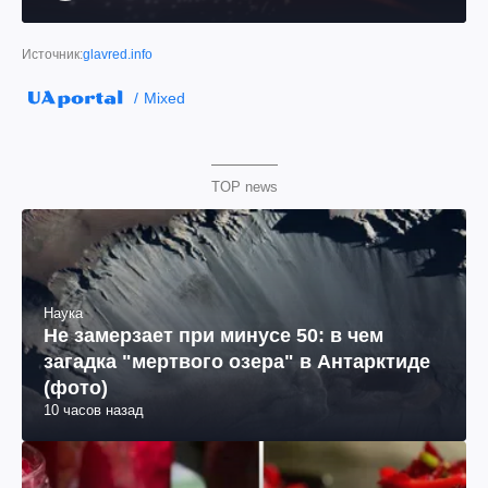
им. Шевченко
Источник:
glavred.info
Mixed
TOP news
Наука
Не замерзает при минусе 50: в чем
загадка "мертвого озера" в Антарктиде
(фото)
10 часов назад