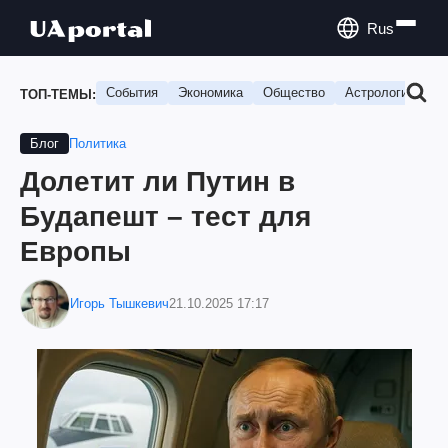
Rus
События
Экономика
Общество
Астрология
П
ТОП-ТЕМЫ:
Политика
Блог
Долетит ли Путин в
Будапешт – тест для
Европы
Игорь Тышкевич
21.10.2025 17:17