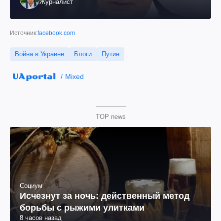
Журналист
Источник:
facebook.com
Война в Украине
Блоги
Путин
Mixed
TOP news
Социум
Исчезнут за ночь: действенный метод
борьбы с рыжими улитками
8 часов назад