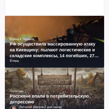
Война в Украине
РФ осуществила массированную атаку
на Киевщину: пылают логистические и
складские комплексы, 14 погибших, 27
Вчера
раненых (фото, видео)
Политика
Россияне впали в потребительскую
депрессию
Виталий Шапран
2 дня назад