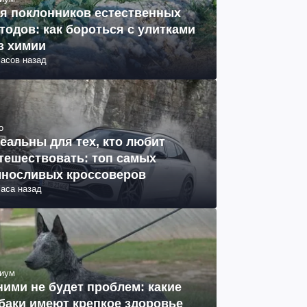
я поклонников естественных
тодов: как бороться с улитками
з химии
часов назад
о
еальны для тех, кто любит
тешествовать: топ самых
носливых кроссоверов
часа назад
иум
ними не будет проблем: какие
баки имеют крепкое здоровье