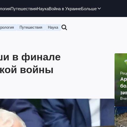
логия
Путешествия
Наука
Война в Украине
Больше
рология
Путешествия
Наука
и в финале
ской войны
Рец
Ар
бо
зи
Вче
Соц