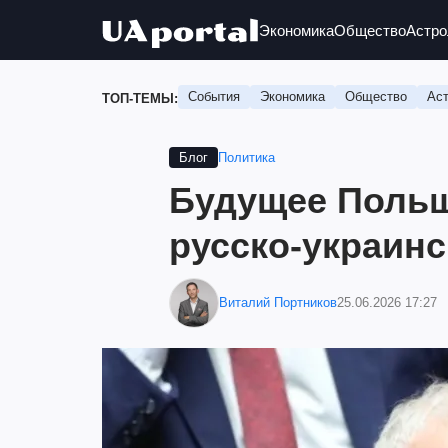
Экономика
Общество
Астро
События
Экономика
Общество
Аст
ТОП-ТЕМЫ:
Политика
Блог
Будущее Польш
русско-украин
Виталий Портников
25.06.2026 17:27