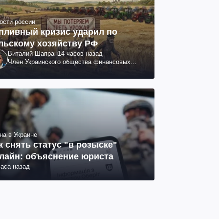
ости россии
пливный кризис ударил по
льскому хозяйству РФ
Виталий Шапран
14 часов назад
Член Украинского общества финансовых
аналитиков
на в Украине
к снять статус "в розыске"
лайн: объяснение юриста
часа назад