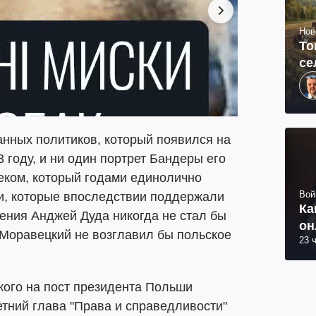
Нов
То
се
анных политиков, который появился на
 году, и ни один портрет Бандеры его
еком, который годами единолично
Вой
и, которые впоследствии поддержали
Ка
шения Анджей Дуда никогда не стал бы
он
Моравецкий не возглавил бы польское
23 
ого на пост президента Польши
тний глава "Права и справедливости"