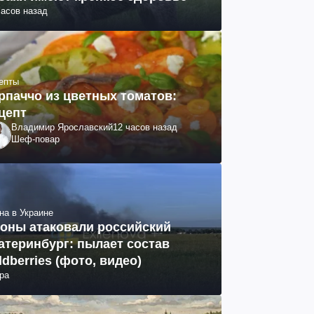
часов назад
епты
рпаччо из цветных томатов:
цепт
Владимир Ярославский
12 часов назад
Шеф-повар
на в Украине
оны атаковали российский
атеринбург: пылает состав
ldberries (фото, видео)
ра