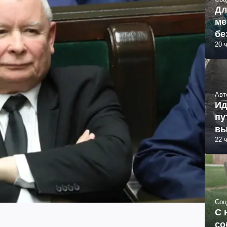
Дл
ме
бе
20 
Авт
Ид
пу
вы
22 
Соц
С 
со