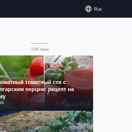
Rus
TOP news
епты
оматный томатный сок с
лгарским перцем: рецепт на
му
ра
иум