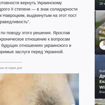
отовности вернуть Украинскому
19 
рого ІІ степени — в знак солидарности
м Навроцким, выдвинутым на этот пост
праведливость".
Рец
Ка
 по поводу этого решения. Ярослав
ре
ахроническое отношение к вопросам
в будущих отношениях украинского и
оримые заслуги перед Украиной.
ые истории дня
Вой
Др
Ек
Wi
Вче