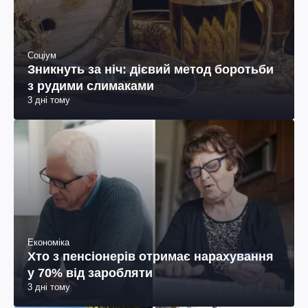
Соціум
Зникнуть за ніч: дієвий метод боротьби
з рудими слимаками
3 дні тому
Економіка
Хто з пенсіонерів отримає нарахування
у 70% від заробляти
3 дні тому