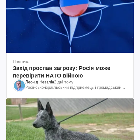
Політика
Захід проспав загрозу: Росія може
перевірити НАТО війною
Леонід Невзлін
2 дні тому
Російсько-ізраїльський підприємець і громадський
діяч, колишній віцепрезидент "ЮКОСа"