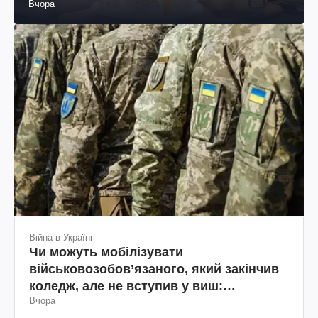
Вчора
Війна в Україні
Чи можуть мобілізувати
військовозобов’язаного, який закінчив
коледж, але не вступив у виш:
Вчора
пояснення юриста