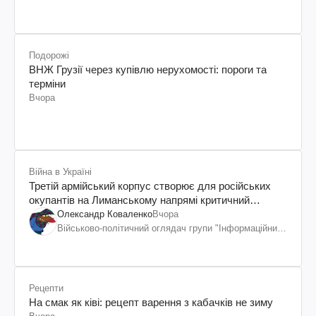
Подорожі
ВНЖ Грузії через купівлю нерухомості: пороги та
терміни
Вчора
Війна в Україні
Третій армійський корпус створює для російських
окупантів на Лиманському напрямі критичний
дискомфорт: як це вдалося
Олександр Коваленко
Вчора
Військово-політичний оглядач групи "Інформаційний
спротив"
Рецепти
На смак як ківі: рецепт варення з кабачків не зиму