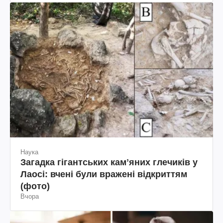
Наука
Загадка гігантських камʼяних глечиків у
Лаосі: вчені були вражені відкриттям
(фото)
Вчора