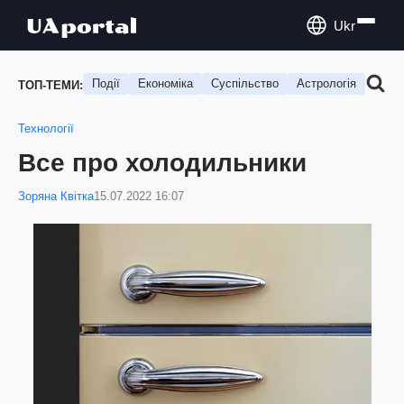
Ukr
Події
Економіка
Суспільство
Астрологія
Подо
ТОП-ТЕМИ:
Технології
Все про холодильники
Зоряна Квітка
15.07.2022 16:07