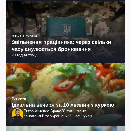
Війна в Україні
Звільнення працівника: через скільки
часу анулюється бронювання
20 годин тому
Рецепти
Ідеальна вечеря за 10 хвилин з куркою
Ектор Хіменес-Браво
20 годин тому
Канадський та український шеф-кухар
колумбійського походження, бізнесмен, телеведучий