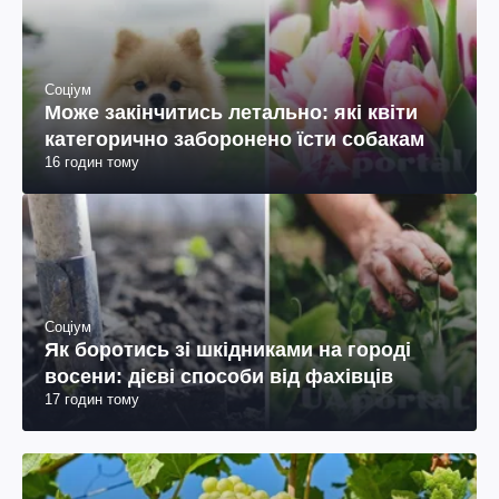
Соціум
Може закінчитись летально: які квіти
категорично заборонено їсти собакам
16 годин тому
Соціум
Як боротись зі шкідниками на городі
восени: дієві способи від фахівців
17 годин тому