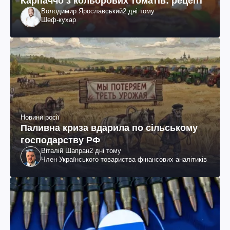
Карпаччо з кольорових томатів: рецепт
Володимир Ярославський
2 дні тому
Шеф-кухар
Новини росії
Паливна криза вдарила по сільському
господарству РФ
Віталій Шапран
2 дні тому
Член Українського товариства фінансових аналітиків