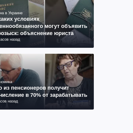
на в Украине
каких условиях
еннообязанного могут объявить
розыск: объяснение юриста
часов назад
номика
о из пенсионеров получит
числение в 70% от зарабатывать
асов назад