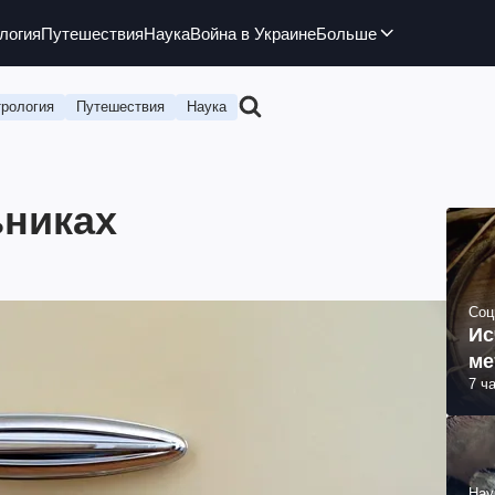
логия
Путешествия
Наука
Война в Украине
Больше
рология
Путешествия
Наука
ьниках
Соц
Ис
ме
7 ч
Нау