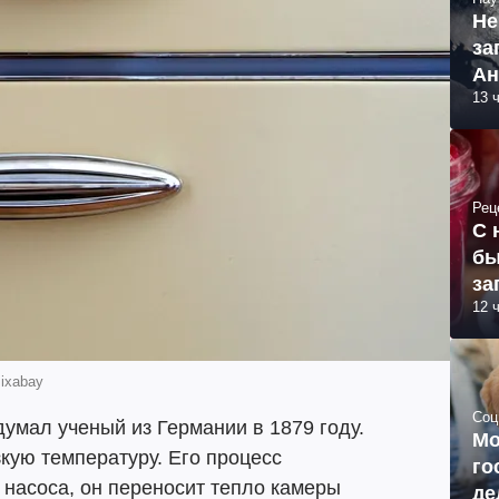
Не
за
Ан
13 
Рец
С 
бы
за
12 
ixabay
Соц
умал ученый из Германии в 1879 году.
Мо
кую температуру. Его процесс
го
 насоса, он переносит тепло камеры
де