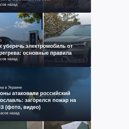
асов назад
о
к уберечь электромобиль от
регрева: основные правила
асов назад
на в Украине
оны атаковали российский
ославль: загорелся пожар на
З (фото, видео)
часов назад