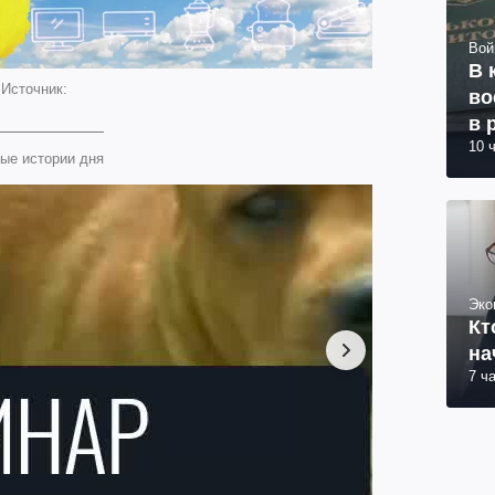
Вой
В 
 Источник:
во
в 
10 
ые истории дня
Эко
Кт
на
7 ч