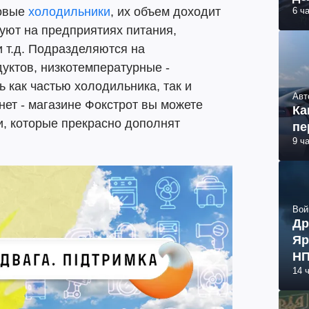
товые
холодильники
, их объем доходит
6 ч
зуют на предприятиях питания,
и т.д. Подразделяются на
уктов, низкотемпературные -
 как частью холодильника, так и
Авт
нет - магазине Фокстрот вы можете
Ка
, которые прекрасно дополнят
пе
9 ч
Вой
Др
Яр
НП
14 