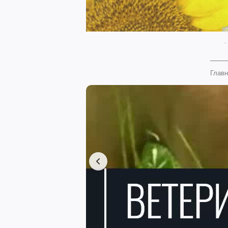
.
Главн