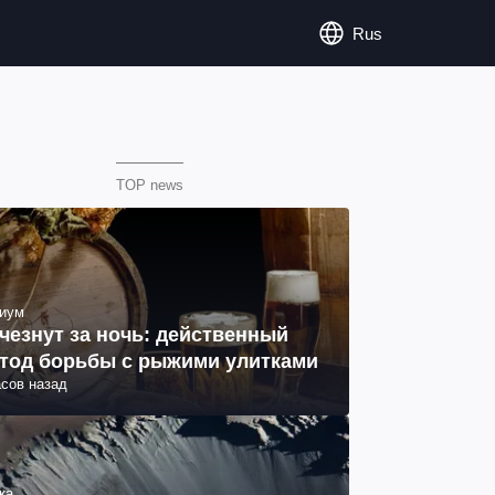
Rus
TOP news
иум
чезнут за ночь: действенный
тод борьбы с рыжими улитками
асов назад
ка