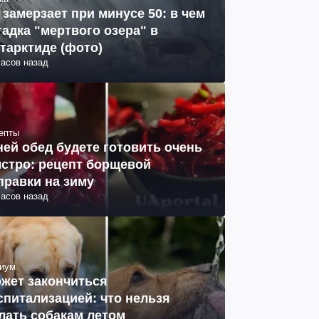
 замерзает при минусе 50: в чем
гадка "мертвого озера" в
тарктиде (фото)
часов назад
епты
ней обед будете готовить очень
стро: рецепт борщевой
правки на зиму
часов назад
иум
жет закончиться
спитализацией: что нельзя
лать собакам летом