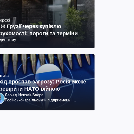
орожі
Ж Грузії через купівлю
рухомості: пороги та терміни
один тому
ітика
хід проспав загрозу: Росія може
ревірити НАТО війною
Леонід Невзлін
Вчора
Російсько-ізраїльський підприємець і
громадський діяч, колишній віцепрезидент
"ЮКОСа"