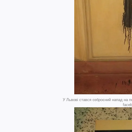
У Львові стався озброєний напад на п
faceb