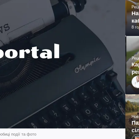
Рец
На
ка
8 г
Рец
Ка
ре
Нов
Па
сі
обиці події та фото