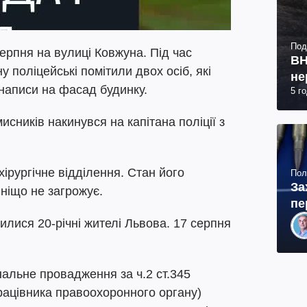
Под
серпня на вулиці Ковжуна. Під час
ВН
 поліцейські помітили двох осіб, які
не
аписи на фасад будинку.
5 г
исників накинувся на капітана поліції з
хірургічне відділення. Стан його
Пол
За
 ніщо не загрожує.
пе
лися 20-річні жителі Львова. 17 серпня
альне провадження за ч.2 ст.345
рацівника правоохоронного органу)