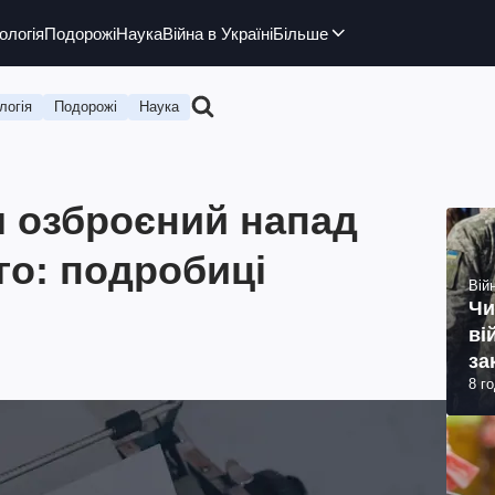
ологія
Подорожі
Наука
Війна в Україні
Більше
логія
Подорожі
Наука
я озброєний напад
го: подробиці
Війн
Чи
ві
за
8 г
ви