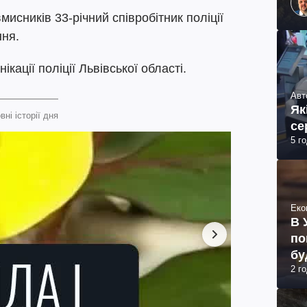
мисників 33-річний співробітник поліції
ння.
ікації поліції Львівської області.
Авт
Як
вні історії дня
се
5 г
Еко
В 
по
бу
2 г