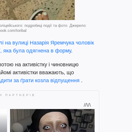
оліцейського: подробиці події та фото. Джерело:
ook.com/toribal
лі на вулиці Назарія Яремчука чоловік
ї, яка була одягнена в форму
.
лотою на активістку і чиновницю
йомі активістки вважають, що
дити за ґрати козла відпущення
.