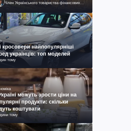
Член Українського товариства фінансових
аналітиків
о
і кросовери найпопулярніші
ред українців: топ моделей
один тому
номіка
Україні можуть зрости ціни на
пулярні продукти: скільки
дуть коштувати
одини тому