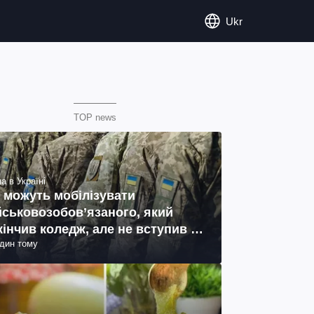
Ukr
TOP news
а в Україні
 можуть мобілізувати
йськовозобов’язаного, який
кінчив коледж, але не вступив у
один тому
ш: пояснення юриста