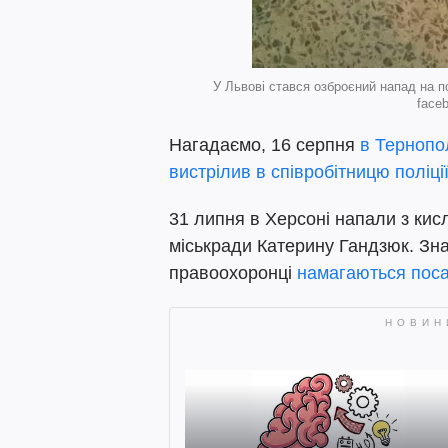
У Львові стався озброєний напад на п
faceb
Нагадаємо, 16 серпня
в Тернопо
вистрілив в співробітницю поліці
31 липня в Херсоні напали з кис
міськради Катерину Гандзюк. Зна
правоохоронці
намагаються поса