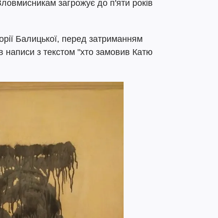
Зловмисникам загрожує до п'яти років
орії Балицької, перед затриманням
ів написи з текстом "хто замовив Катю