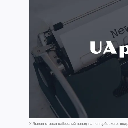
У Львові стався озброєний напад на поліцейського: подр