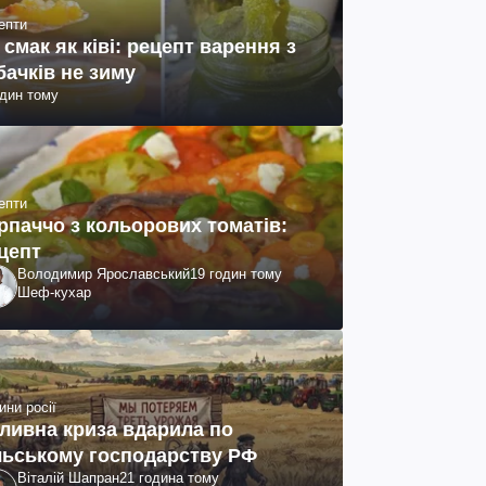
епти
 смак як ківі: рецепт варення з
бачків не зиму
один тому
епти
рпаччо з кольорових томатів:
цепт
Володимир Ярославський
19 годин тому
Шеф-кухар
ини росії
ливна криза вдарила по
льському господарству РФ
Віталій Шапран
21 година тому