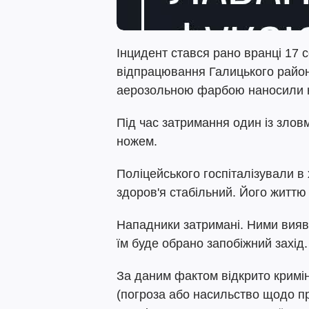
Інцидент стався рано вранці 17 
відпрацювання Галицького району
аерозольною фарбою наносили н
Під час затримання один із зловм
ножем.
Поліцейського госпіталізували в 
здоров'я стабільний. Його життю
Нападники затримані. Ними вияви
їм буде обрано запобіжний захід.
За даним фактом відкрито кримін
(погроза або насильство щодо п