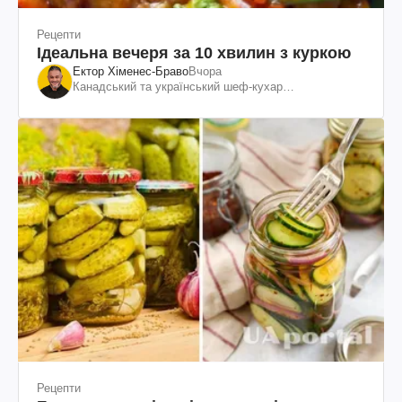
Рецепти
Ідеальна вечеря за 10 хвилин з куркою
Ектор Хіменес-Браво
Вчора
Канадський та український шеф-кухар
колумбійського походження, бізнесмен, телеведучий
Рецепти