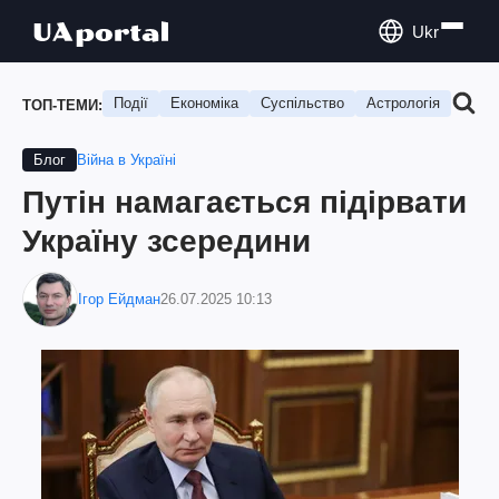
Ukr
Події
Економіка
Суспільство
Астрологія
Подо
ТОП-ТЕМИ:
Війна в Україні
Блог
Путін намагається підірвати
Україну зсередини
Ігор Ейдман
26.07.2025 10:13