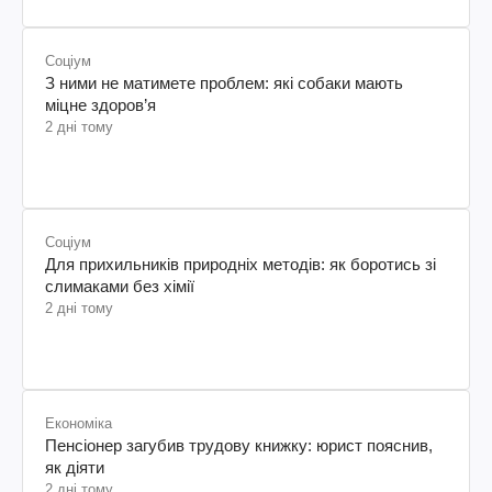
Соціум
З ними не матимете проблем: які собаки мають
міцне здоров’я
2 дні тому
Соціум
Для прихильників природніх методів: як боротись зі
слимаками без хімії
2 дні тому
Економіка
Пенсіонер загубив трудову книжку: юрист пояснив,
як діяти
2 дні тому