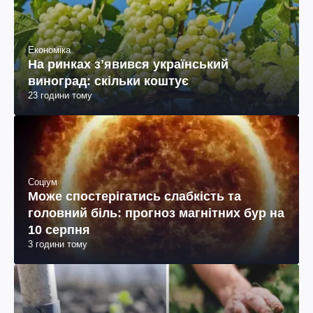
Економіка
На ринках зʼявився український
виноград: скільки коштує
23 години тому
Соціум
Може спостерігатись слабкість та
головний біль: прогноз магнітних бур на
10 серпня
3 години тому