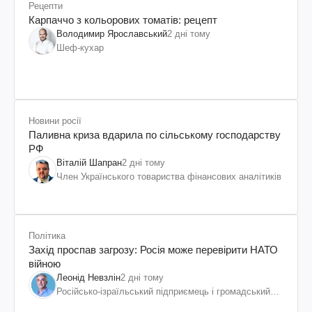
Рецепти
Карпаччо з кольорових томатів: рецепт
Володимир Ярославський
2 дні тому
Шеф-кухар
Новини росії
Паливна криза вдарила по сільському господарству
РФ
Віталій Шапран
2 дні тому
Член Українського товариства фінансових аналітиків
Політика
Захід проспав загрозу: Росія може перевірити НАТО
війною
Леонід Невзлін
2 дні тому
Російсько-ізраїльський підприємець і громадський
діяч, колишній віцепрезидент "ЮКОСа"