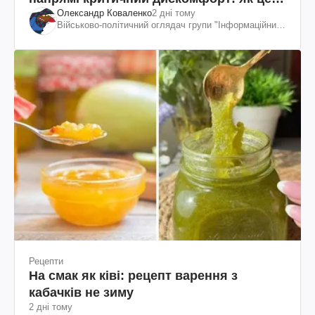
Олександр Коваленко
2 дні тому
вдалося
Військово-політичний оглядач групи "Інформаційний
спротив"
Рецепти
На смак як ківі: рецепт варення з
кабачків не зиму
2 дні тому