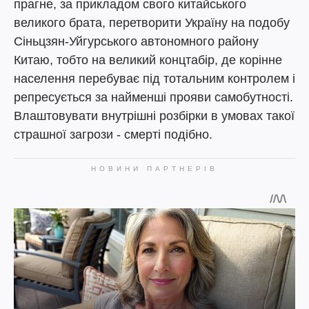
прагне, за прикладом свого китайського
великого брата, перетворити Україну на подобу
Сіньцзян-Уйгурського автономного району
Китаю, тобто на великий концтабір, де корінне
населення перебуває під тотальним контролем і
репресується за найменші прояви самобутності.
Влаштовувати внутрішні розбірки в умовах такої
страшної загрози - смерті подібно.