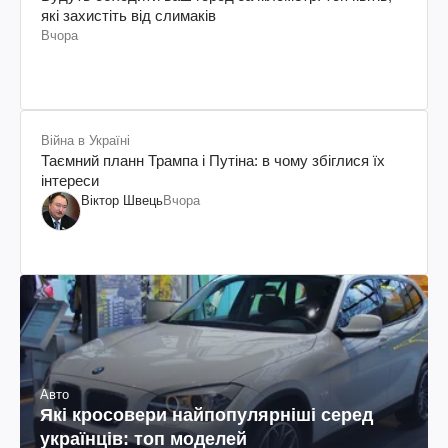
які захистіть від слимаків
Вчора
Війна в Україні
Таємний планн Трампа і Путіна: в чому збіглися їх
інтереси
Віктор Швець
Вчора
Авто
Які кросовери найпопулярніші серед
українців: топ моделей