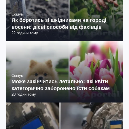
Соціум
Як боротись зі шкідниками на городі
восени: дієві способи від фахівців
22 години тому
Соціум
Може закінчитись летально: які квіти
категорично заборонено їсти собакам
20 годин тому