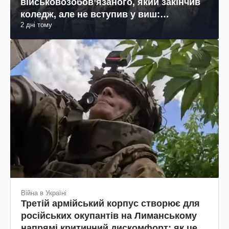
військовозобов’язаного, який закінчив
коледж, але не вступив у виш:
2 дні тому
пояснення юриста
Війна в Україні
Третій армійський корпус створює для
російських окупантів на Лиманському
напрямі критичний дискомфорт: як це