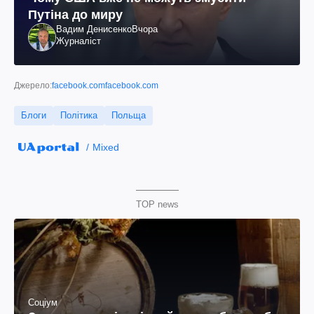
Путіна до миру
Вадим Денисенко
Вчора
Журналіст
Джерело:
facebook.comfacebook.com
Блоги
Політика
Польща
Mixed
TOP news
Соціум