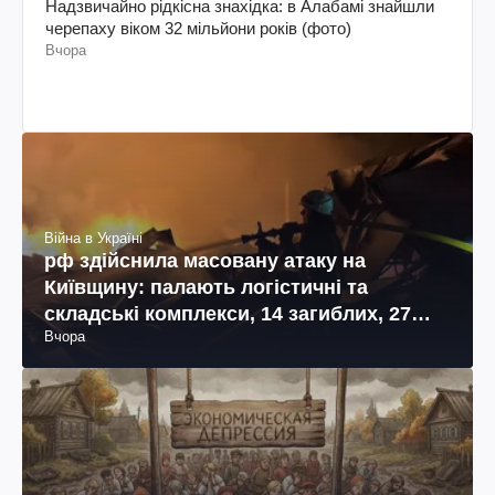
Надзвичайно рідкісна знахідка: в Алабамі знайшли
черепаху віком 32 мільйони років (фото)
Вчора
Війна в Україні
рф здійснила масовану атаку на
Київщину: палають логістичні та
складські комплекси, 14 загиблих, 27
Вчора
поранених (фото, відео)