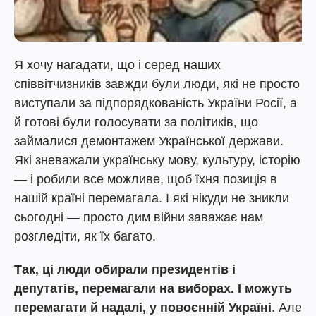
Я хочу нагадати, що і серед наших
співвітчизників завжди були люди, які не просто
виступали за підпорядкованість України Росії, а
й готові були голосувати за політиків, що
займалися демонтажем Української держави.
Які зневажали українську мову, культуру, історію
— і робили все можливе, щоб їхня позиція в
нашій країні перемагала. І які нікуди не зникли
сьогодні — просто дим війни заважає нам
розгледіти, як їх багато.
Так, ці люди обирали президентів і
депутатів, перемагали на виборах. І можуть
перемагати й надалі, у повоєнній Україні
. Але