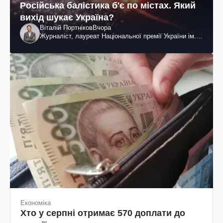
Російська балістика б'є по містах. Який
вихід шукає Україна?
Віталій Портніков
Вчора
Журналіст, лауреат Національної премії України ім.
Шевченка
Економіка
Хто у серпні отримає 570 доплати до