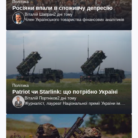
Політика
Росіяни впали в споживчу депресію
Віталій Шапран
2 дні тому
Член Українського товариства фінансових аналітиків
Політика
Patriot чи Starlink: що потрібно Україні
Віталій Портніков
2 дні тому
Журналіст, лауреат Національної премії України ім.
Шевченка