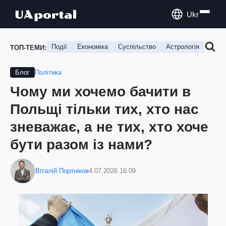
Ukr
Події
Економіка
Суспільство
Астрологія
Подо
ТОП-ТЕМИ:
Політика
Блог
Чому ми хочемо бачити в
Польщі тільки тих, хто нас
зневажає, а не тих, хто хоче
бути разом із нами?
Віталій Портніков
4.07.2026 16:09