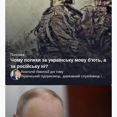
Політика
Чому поляки за українську мову б'ють, а
за російську ні?
Анатолій Амелін
3 дні тому
Український підприємець, державний службовець і
громадський діяч