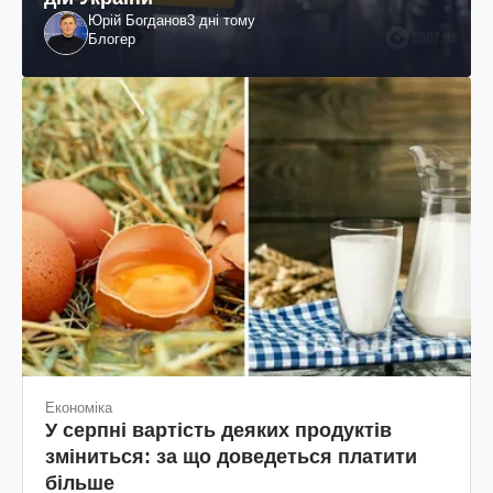
Юрій Богданов
3 дні тому
Блогер
Економіка
У серпні вартість деяких продуктів
зміниться: за що доведеться платити
більше