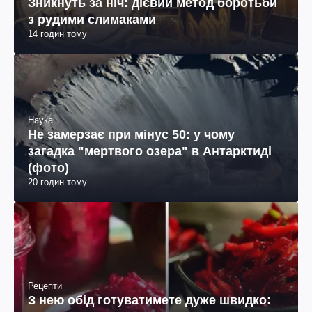
Зникнуть за ніч: дієвий метод боротьби
з рудими слимаками
14 годин тому
Наука
Не замерзає при мінус 50: у чому
загадка "мертвого озера" в Антарктиді
(фото)
20 годин тому
Рецепти
З нею обід готуватимете дуже швидко: