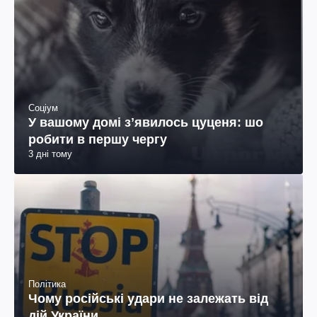
Соціум
У вашому домі зʼявилось цуценя: шо
робити в першу чергу
3 дні тому
Політика
Чому російські удари не залежать від
дій України