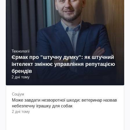
Технології
Єрмак про "штучну думку": як штучний
інтелект змінює управління репутацією
брендів
2 дні тому
Соціум
Може завдати незворотної шкоди: ветеринар назвав
небезпечну іграшку для собак
2 дні тому