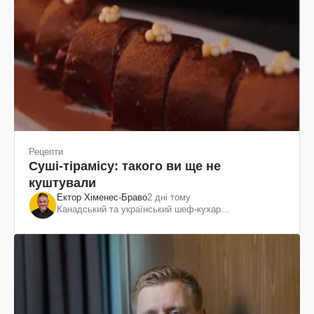
Рецепти
Суші-тірамісу: такого ви ще не
куштували
Ектор Хіменес-Браво
2 дні тому
Канадський та український шеф-кухар
колумбійського походження, бізнесмен, телеведучий