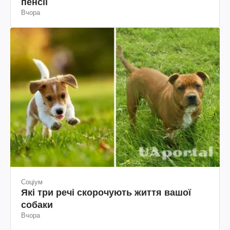
пенсії
Вчора
Соціум
Які три речі скорочують життя вашої
собаки
Вчора