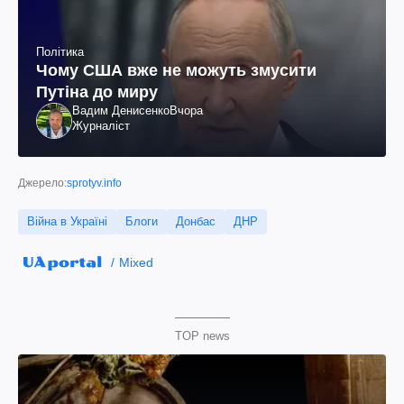
Політика
Чому США вже не можуть змусити
Путіна до миру
Вадим Денисенко
Вчора
Журналіст
Джерело:
sprotyv.info
Війна в Україні
Блоги
Донбас
ДНР
Mixed
TOP news