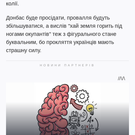
колії.
Донбас буде просідати, провалля будуть
збільшуватися, а вислів "хай земля горить під
ногами окупантів" теж з фігурального стане
буквальним, бо прокляття українців мають
страшну силу.