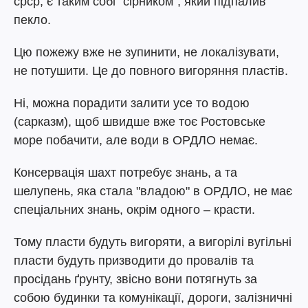
срср, є таким собі "сірником", який підпалив
пекло.
Цю пожежу вже не зупинити, не локалізувати,
не потушити. Це до повного вигоряння пластів.
Ні, можна порадити залити усе то водою
(сарказм), щоб швидше вже тоє Ростовське
море побачити, але води в ОРДЛО немає.
Консервація шахт потребує знань, а та
шелупень, яка стала "владою" в ОРДЛО, не має
спеціальних знань, окрім одного – красти.
Тому пласти будуть вигоряти, а вигорілі вугільні
пласти будуть призводити до провалів та
просідань ґрунту, звісно вони потягнуть за
собою будинки та комунікації, дороги, залізничні