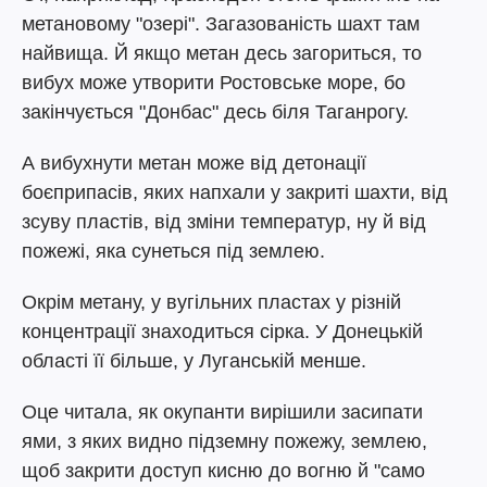
метановому "озері". Загазованість шахт там
найвища. Й якщо метан десь загориться, то
вибух може утворити Ростовське море, бо
закінчується "Донбас" десь біля Таганрогу.
А вибухнути метан може від детонації
боєприпасів, яких напхали у закриті шахти, від
зсуву пластів, від зміни температур, ну й від
пожежі, яка сунеться під землею.
Окрім метану, у вугільних пластах у різній
концентрації знаходиться сірка. У Донецькій
області її більше, у Луганській менше.
Оце читала, як окупанти вирішили засипати
ями, з яких видно підземну пожежу, землею,
щоб закрити доступ кисню до вогню й "само