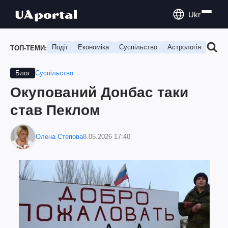
Ukr
Події
Економіка
Суспільство
Астрологія
Подо
ТОП-ТЕМИ:
Суспільство
Блог
Окупований Донбас таки
став Пеклом
Олена Степова
8.05.2026 17:40