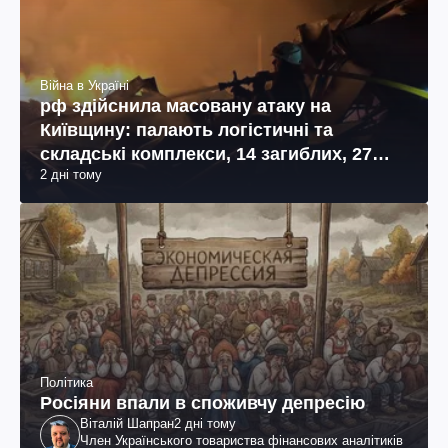
Війна в Україні
рф здійснила масовану атаку на
Київщину: палають логістичні та
складські комплекси, 14 загиблих, 27
2 дні тому
поранених (фото, відео)
Політика
Росіяни впали в споживчу депресію
Віталій Шапран
2 дні тому
Член Українського товариства фінансових аналітиків