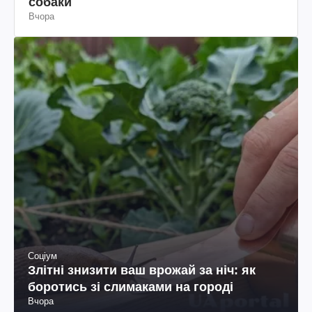
собаки
Вчора
Соціум
Злітні знизити ваш врожай за ніч: як
боротись зі слимаками на городі
Вчора