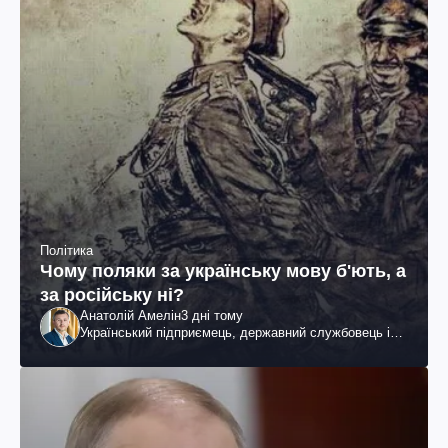
Політика
Чому поляки за українську мову б'ють, а
за російську ні?
Анатолій Амелін
3 дні тому
Український підприємець, державний службовець і
громадський діяч