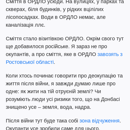
Сміття в ОРДЛО усюди. На вулицях, у парках та
скверах, біля будинків, у рідких вцілілих
лісопосадках. Води в ОРДЛО немає, але
каналізація ллє.
Сміття стало візитівкою ОРДЛО. Окрім свого тут
ще добавилося російське. Я зараз не про
окупантів, а про сміття, яке в ОРДЛО
завозять з
Ростовської області
.
Коли хтось починає говорити про деокупацію та
життя після війни, я завжди думаю лише про
одне: як жити на тій отруєній землі? Чи
розуміють люди усі ризики того, що на Донбасі
знищено усе – земля, вода, надра.
Після війни тут буде така собі
зона відчуження
.
Окупанти усе зробили саме для цього.