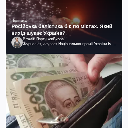
Політика
Російська балістика б'є по містах. Який
вихід шукає Україна?
Віталій Портніков
Вчора
Журналіст, лауреат Національної премії України ім.
Шевченка