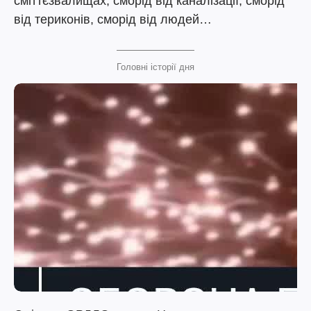
сміттєзвалищах, сморід від каналізації, сморід
від териконів, сморід від людей…
Головні історії дня