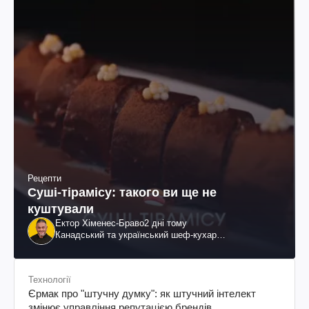
Рецепти
Суші-тірамісу: такого ви ще не
куштували
Ектор Хіменес-Браво
2 дні тому
Канадський та український шеф-кухар
колумбійського походження, бізнесмен, телеведучий
Технології
Єрмак про "штучну думку": як штучний інтелект
змінює управління репутацією брендів