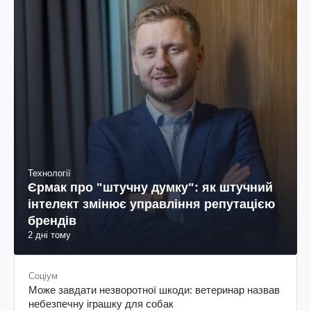
Технології
Єрмак про "штучну думку": як штучний
інтелект змінює управління репутацією
брендів
2 дні тому
Соціум
Може завдати незворотної шкоди: ветеринар назвав
небезпечну іграшку для собак