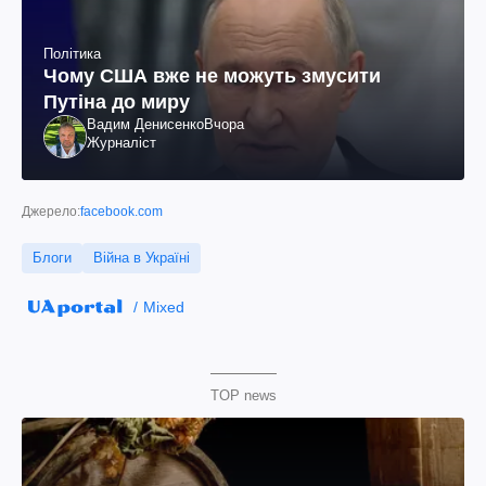
Політика
Чому США вже не можуть змусити
Путіна до миру
Вадим Денисенко
Вчора
Журналіст
Джерело:
facebook.com
Блоги
Війна в Україні
Mixed
TOP news