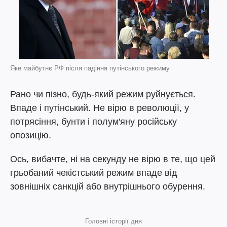
Яке майбутнє РФ після падіння путінського режиму
Рано чи пізно, будь-який режим руйнується.
Впаде і путінський. Не вірю в революції, у
потрясіння, бунти і полум'яну російську
опозицію.
Ось, вибачте, ні на секунду не вірю в те, що цей
грьобаний чекістський режим впаде від
зовнішніх санкцій або внутрішнього обурення.
Головні історії дня