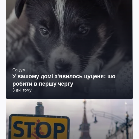
Соціум
У вашому домі зʼявилось цуценя: шо
робити в першу чергу
3 дні тому