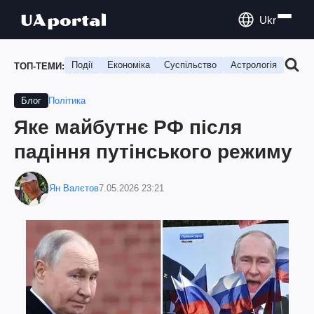
Ukr
Події
Економіка
Суспільство
Астрологія
Подо
ТОП-ТЕМИ:
Політика
Блог
Яке майбутнє РФ після
падіння путінського режиму
Ян Валєтов
7.05.2026 23:21