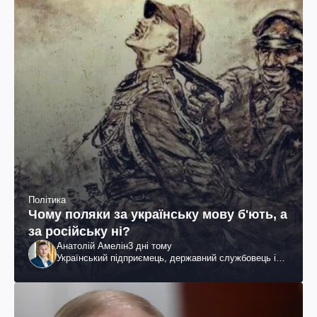
Політика
Чому поляки за українську мову б'ють, а
за російську ні?
Анатолій Амелін
3 дні тому
Український підприємець, державний службовець і
громадський діяч