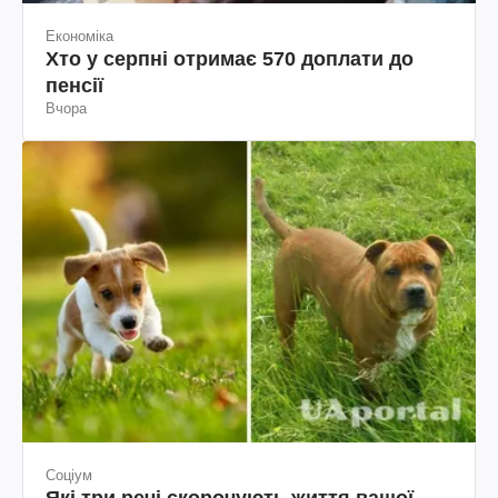
Економіка
Хто у серпні отримає 570 доплати до
пенсії
Вчора
Соціум
Які три речі скорочують життя вашої