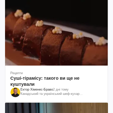
Рецепти
Суші-тірамісу: такого ви ще не
куштували
Ектор Хіменес-Браво
2 дні тому
Канадський та український шеф-кухар
колумбійського походження, бізнесмен, телеведучий