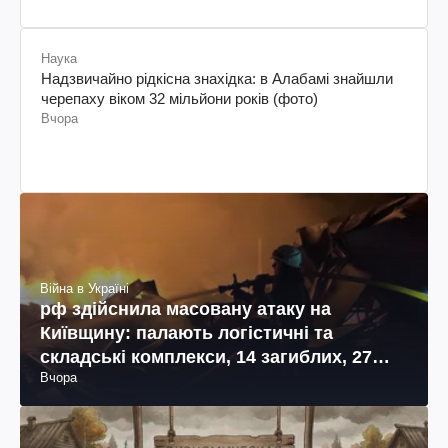
Наука
Надзвичайно рідкісна знахідка: в Алабамі знайшли
черепаху віком 32 мільйони років (фото)
Вчора
Війна в Україні
рф здійснила масовану атаку на
Київщину: палають логістичні та
складські комплекси, 14 загиблих, 27
Вчора
поранених (фото, відео)