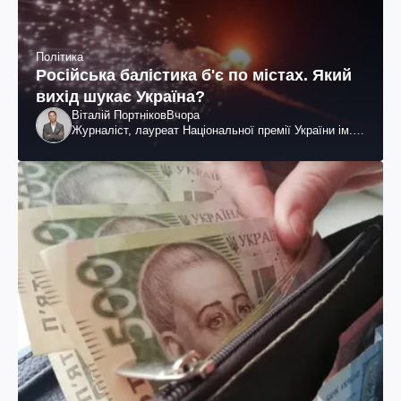
Політика
Російська балістика б'є по містах. Який
вихід шукає Україна?
Віталій Портніков
Вчора
Журналіст, лауреат Національної премії України ім.
Шевченка