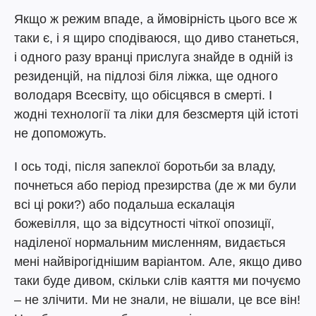
Якщо ж режим впаде, а ймовірність цього все ж
таки є, і я щиро сподіваюся, що диво станеться,
і одного разу вранці прислуга знайде в одній із
резиденцій, на підлозі біля ліжка, ще одного
володаря Всесвіту, що обісцявся в смерті. І
жодні технології та ліки для безсмертя цій істоті
не допоможуть.
І ось тоді, після запеклої боротьби за владу,
почнеться або період презирства (де ж ми були
всі ці роки?) або подальша ескалація
божевілля, що за відсутності чіткої опозиції,
наділеної нормальним мисленням, видається
мені найвірогіднішим варіантом. Але, якщо диво
таки буде дивом, скільки слів каяття ми почуємо
– не злічити. Ми не знали, не вішали, це все він!