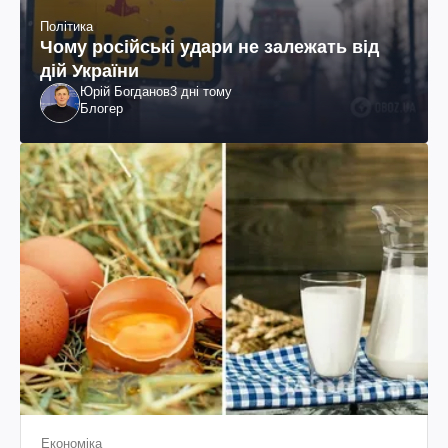
Політика
Чому російські удари не залежать від
дій України
Юрій Богданов
3 дні тому
Блогер
Економіка