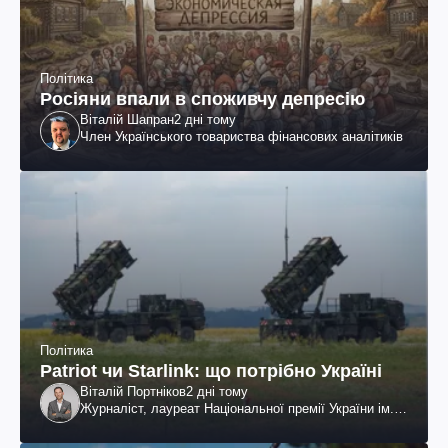
Політика
Росіяни впали в споживчу депресію
Віталій Шапран
2 дні тому
Член Українського товариства фінансових аналітиків
Політика
Patriot чи Starlink: що потрібно Україні
Віталій Портніков
2 дні тому
Журналіст, лауреат Національної премії України ім.
Шевченка