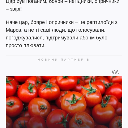
Цар був поганим, бояри – негідники, опричники
– звірі!
Наче цар, бряре і опричники – це рептилоїди з
Марса, а не ті самі люди, що голосували,
погоджувалися, підтримували або їм було
просто плювати.