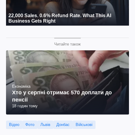
Читайте також
Економіка
Хто у серпні отримає 570 доплати до
пенсії
18 годин тому
Відео
Фото
Львів
Донбас
Військові