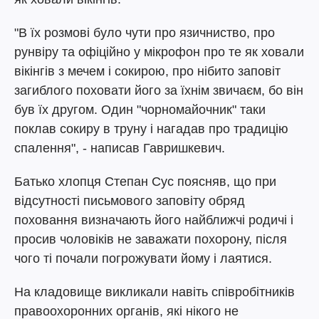
"В їх розмові було чути про язичниство, про
рунвіру та офіційно у мікрофон про те як ховали
вікінгів з мечем і сокирою, про нібито заповіт
загиблого поховати його за їхнім звичаєм, бо він
був їх другом. Один "чорномайочник" таки
поклав сокиру в труну і нагадав про традицію
спалення", - написав Гавришкевич.
Батько хлопця Степан Сус поясняв, що при
відсутності письмового заповіту обряд
поховання визначають його найближчі родичі і
просив чоловіків не заважати похорону, після
чого ті почали погрожувати йому і лаятися.
На кладовище викликали навіть співробітників
правоохоронних органів, які нікого не