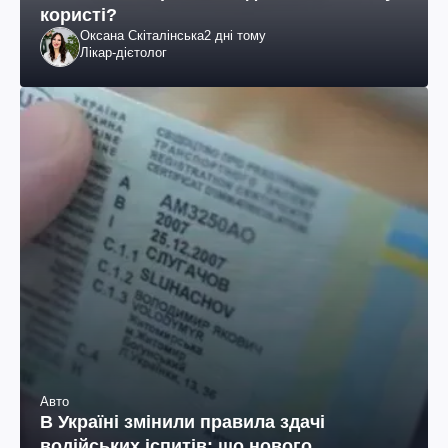
користі?
Оксана Скіталінська
2 дні тому
Лікар-дієтолог
Авто
В Україні змінили правила здачі
водійських іспитів: що нового