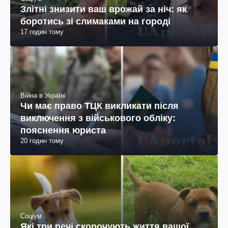
Злітні знизити ваш врожай за ніч: як
боротись зі слимаками на городі
17 годин тому
Війна в Україні
Чи має право ТЦК викликати після
виключення з військового обліку:
пояснення юриста
20 годин тому
Соціум
Які три речі скорочують життя вашої