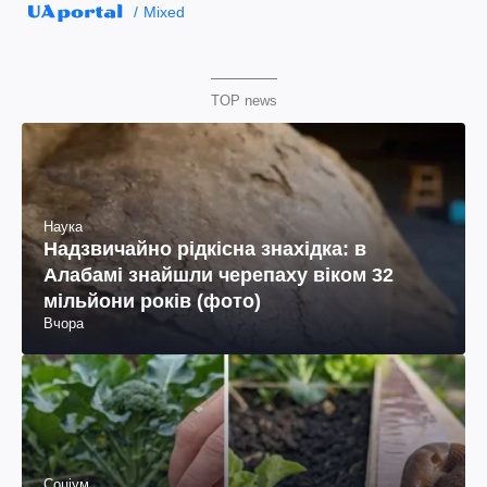
Mixed
TOP news
Наука
Надзвичайно рідкісна знахідка: в
Алабамі знайшли черепаху віком 32
мільйони років (фото)
Вчора
Соціум