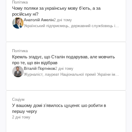
Політика
Чому поляки за українську мову б'ють, а за
російську ні?
Анатолій Амелін
2 дні тому
Український підприємець, державний службовець і
громадський діяч
Політика
Кремль згадує, що Сталін подарував, але мовчить
про те, що він відібрав
Віталій Портніков
2 дні тому
Журналіст, лауреат Національної премії України ім.
Шевченка
Соціум
У вашому домі зʼявилось цуценя: шо робити в
першу чергу
2 дні тому