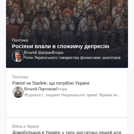
Політика
Росіяни впали в споживчу депресію
Віталій Шапран
Вчора
Член Українського товариства фінансових аналітиків
Політика
Patriot чи Starlink: що потрібно Україні
Віталій Портніков
Вчора
Журналіст, лауреат Національної премії України ім.
Шевченка
Війна в Україні
Домобілізація в Україні: у тилу достатньо людей для