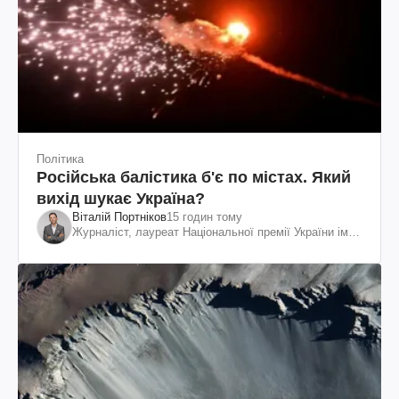
Політика
Російська балістика б'є по містах. Який
вихід шукає Україна?
Віталій Портніков
15 годин тому
Журналіст, лауреат Національної премії України ім.
Шевченка