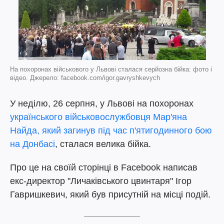
На похоронах військового у Львові сталася серйозна бійка: фото і
відео. Джерело: facebook.com/igor.gavryshkevych
У неділю, 26 серпня, у Львові на похоронах
українського військовослужбовця Мар'яна
Найда, який загинув під час п'ятигодинного бою
на Донбасі
, сталася велика бійка.
Про це на своїй сторінці в Facebook написав
екс-директор "Личаківського цвинтаря" Ігор
Гавришкевич, який був присутній на місці подій.