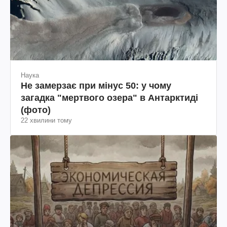
Наука
Не замерзає при мінус 50: у чому
загадка "мертвого озера" в Антарктиді
(фото)
22 хвилини тому