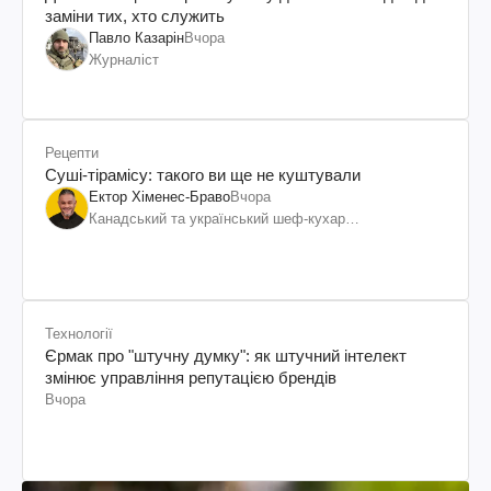
заміни тих, хто служить
Павло Казарін
Вчора
Журналіст
Рецепти
Суші-тірамісу: такого ви ще не куштували
Ектор Хіменес-Браво
Вчора
Канадський та український шеф-кухар
колумбійського походження, бізнесмен, телеведучий
Технології
Єрмак про "штучну думку": як штучний інтелект
змінює управління репутацією брендів
Вчора