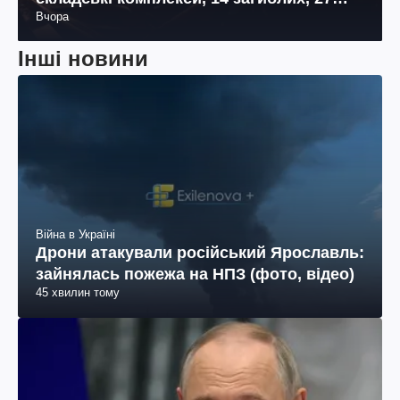
Вчора
поранених (фото, відео)
Інші новини
Війна в Україні
Дрони атакували російський Ярославль:
зайнялась пожежа на НПЗ (фото, відео)
45 хвилин тому