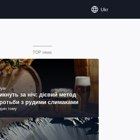
Ukr
TOP news
іум
икнуть за ніч: дієвий метод
ротьби з рудими слимаками
один тому
ка