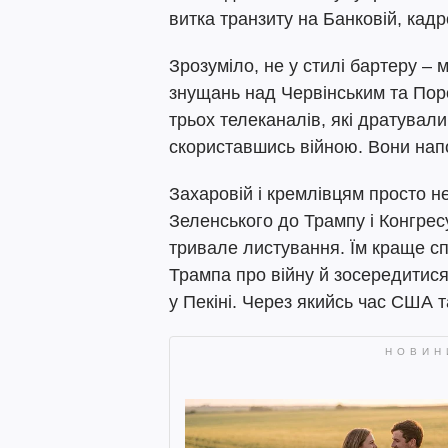
витка транзиту на Банковій, кадр
Зрозуміло, не у стилі бартеру – 
знущань над Червінським та Поро
трьох телеканалів, які дратували 
скориставшись війною. Вони нап
Захаровій і кремлівцям просто н
Зеленського до Трампу і Конгресу
тривале листування. Їм краще с
Трампа про війну й зосередитися н
у Пекіні. Через якийсь час США т