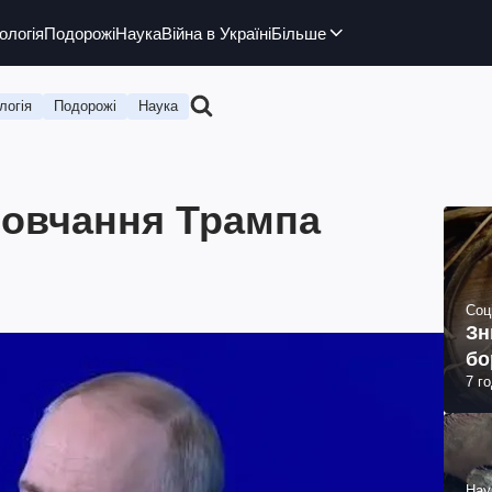
ологія
Подорожі
Наука
Війна в Україні
Більше
логія
Подорожі
Наука
мовчання Трампа
Соц
Зн
бо
7 г
Нау