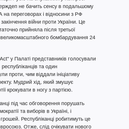
ерждеп не бачить сенсу в подальшому
на переговорах і відносини з РФ
закінчення війни проти України. Це
таточно прийняла після третьої
і великомасштабного бомбардування 24
 Act" у Палаті представників голосували
6 республіканців та один
ли проти, чим віддали ініціативу
оекту. Мудрий хід, який змушує
ії крокувати в ногу з партією.
анці під час обговорення порушать
ократії та виборів в Україні, і
грошей. Республіканці робитимуть це
Євросоюз. Отже, слід очікувати нового