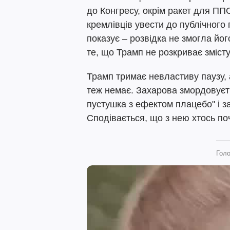
до Конгресу, окрім ракет для ПП
кремлівців увести до публічного 
показує – розвідка не змогла йо
те, що Трамп не розкриває змісту
Трамп тримає невластиву паузу, 
теж немає. Захарова змордовуєт
пустушка з ефектом плацебо" і за
Сподівається, що з нею хтось по
Голо