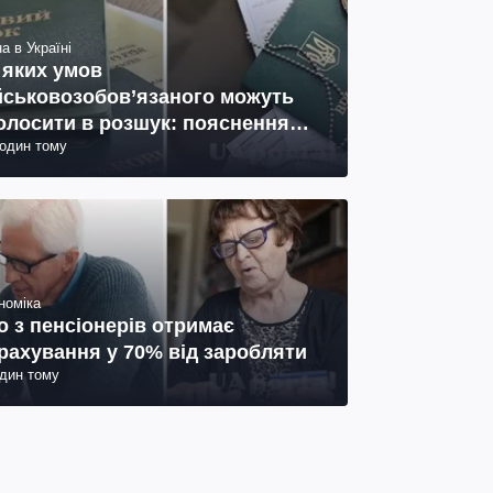
а в Україні
 яких умов
йськовозобов’язаного можуть
олосити в розшук: пояснення
годин тому
иста
номіка
о з пенсіонерів отримає
рахування у 70% від заробляти
один тому