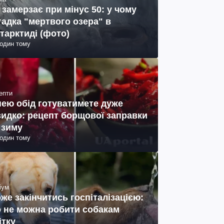
 замерзає при мінус 50: у чому
гадка "мертвого озера" в
тарктиді (фото)
годин тому
епти
нею обід готуватимете дуже
идко: рецепт борщової заправки
 зиму
годин тому
іум
же закінчитись госпіталізацією:
 не можна робити собакам
ітку