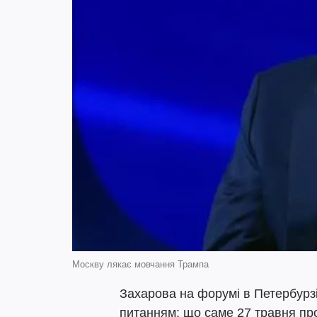
Москву лякає мовчання Трампа
Захарова на форумі в Петербурзі
питанням: що саме 27 травня про