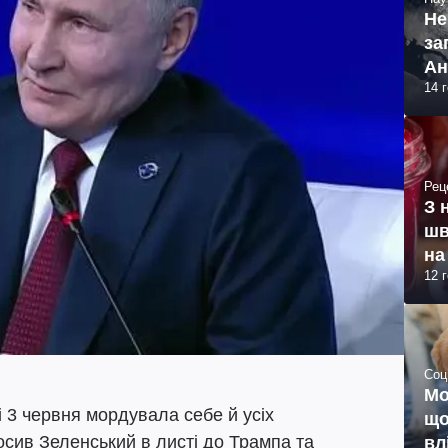
Не
за
Ан
14 
Рец
З 
шв
на
12 
Соц
Мо
 3 червня мордувала себе й усіх
що
сив Зеленський в листі до Трампа та
вл