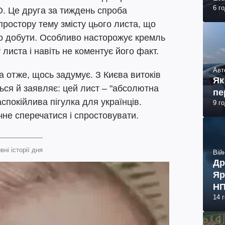
6 г
О. Це друга за тиждень спроба
простору тему змісту цього листа, що
го добути. Особливо насторожує кремль
 листа і навіть не коментує його факт.
Авт
а отже, щось задумує. З Києва витоків
Як
ься й заявляє: цей лист – "абсолютна
пе
спокійлива пігулка для українців.
9 г
чне сперечатися і спростовувати.
вні історії дня
Війн
Др
Яр
НП
14 