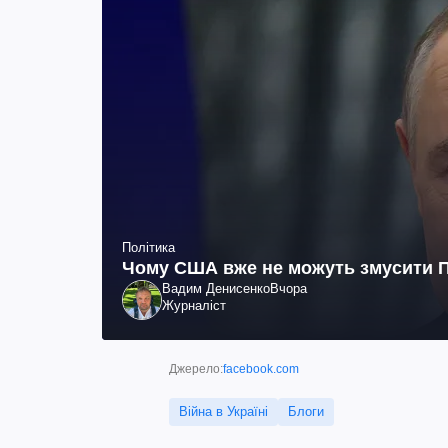
Політика
Чому США вже не можуть змусити П
Вадим Денисенко
Вчора
Журналіст
Джерело:
facebook.com
Війна в Україні
Блоги