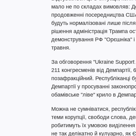
мало не по складах вимовляв: Д
продовженні посередництва США 
будуть нормалізовані лише після 
рішення адміністрація Трампа ос
демонстрування РФ "Орєшніка" 
травня.
За обговорення "Ukraine Support
211 конгресменів від Демпартії, 
позафракційний. Республіканці бу
Демпартії у просуванні законопр
обамівське "ліве" крило в Демпарт
Можна не сумніватися, республік
теми корупції, свободи слова, дем
робитимуть їх умовою виділення 
не так делікатно й кулуарно, як 