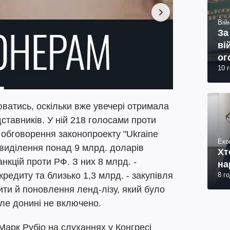
Війн
За
ві
ог
10 
юр
ватись, оскільки вже увечері отримала
ставників. У ній 218 голосами проти
 обговорення законопроекту "Ukraine
Еко
 виділення понад 9 млрд. доларів
Хт
нкцій проти РФ. З них 8 млрд. -
на
редиту та близько 1,3 млрд. - закупівля
8 г
ти й поновлення ленд-лізу, який було
ле донині не включено.
 Марк Рубіо на слуханнях у Конгресі