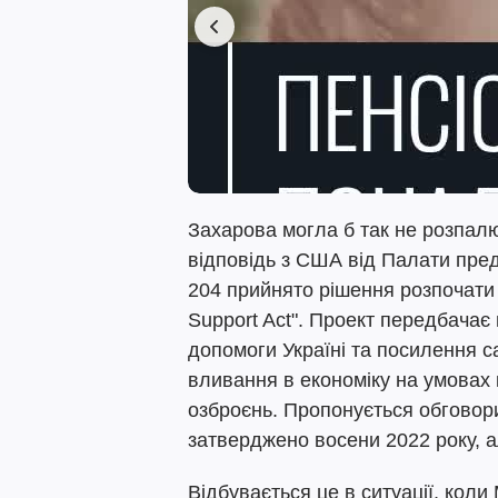
Захарова могла б так не розпалю
відповідь з США від Палати пред
204 прийнято рішення розпочати
Support Act". Проект передбачає
допомоги Україні та посилення са
вливання в економіку на умовах к
озброєнь. Пропонується обговори
затверджено восени 2022 року, а
Відбувається це в ситуації, коли