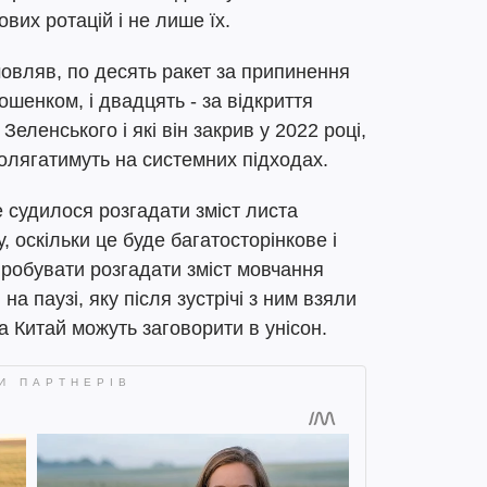
ових ротацій і не лише їх.
мовляв, по десять ракет за припинення
шенком, і двадцять - за відкриття
Зеленського і які він закрив у 2022 році,
олягатимуть на системних підходах.
е судилося розгадати зміст листа
, оскільки це буде багатосторінкове і
пробувати розгадати зміст мовчання
а паузі, яку після зустрічі з ним взяли
а Китай можуть заговорити в унісон.