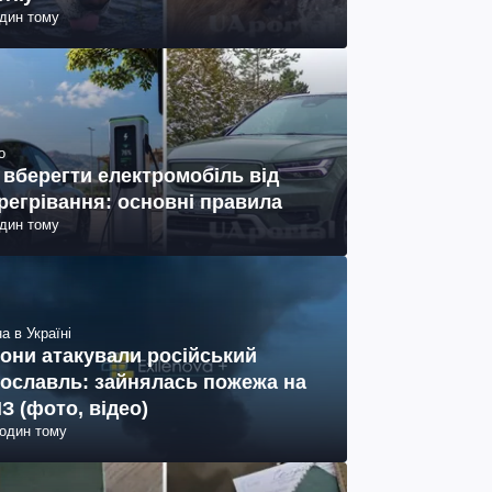
один тому
о
 вберегти електромобіль від
регрівання: основні правила
один тому
а в Україні
они атакували російський
ославль: зайнялась пожежа на
З (фото, відео)
годин тому