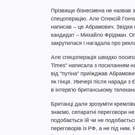
Прізвище бізнесмена не назвав за
спецоперацію. Але Олексій Гонч
написав – це Абрамович. Звідки 
кандидат – Михайло Фрідман. Опе
закрутилася і нагадала про рекл
Але спецоперація швидко посипал
Times" написала з посиланням н
від "путіна" приїжджав Абрамович
як гінця. Увечері після наради 
в інтерв'ю британському телекан
Британці дали зрозуміти кремлів
знаємо, сепаратні переговори не
подобається їй чи не подобаєтьс
переговорів із РФ, а не під ним.