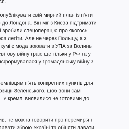
ся.
публікувати свій мирний план із п'яти
о до Лондона. Він міг з Києва підтримати
ці зробили спецоперацію про якогось
ося летіти. Але не через Польщу, а з
икумі є мода воювати з УПА за Волинь
вітову війну граю ще тільки у РФ та у
нсформувалася у громадянську війну з
емлівцям п'ять конкретних пунктів для
зиції Зеленського, щоб вони самі
і. У кремлі виявилися не готовими до
ив, не можна говорити про перемир'я і
давати зброю Україні та обіцяти давати