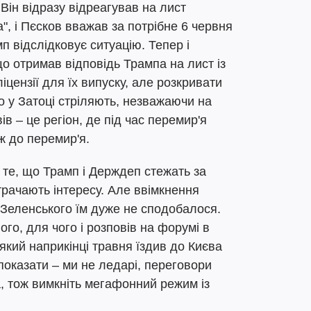
 Він відразу відреагував на лист
а", і Пєсков вважав за потрібне 6 червня
п відслідковує ситуацію. Тепер і
о отримав відповідь Трампа на лист із
іцензії для їх випуску, але розкривати
що у Затоці стріляють, незважаючи на
ів – це регіон, де під час перемир'я
ж до перемир'я.
те, що Трамп і Держдеп стежать за
трачають інтересу. Але ввімкнення
Зеленського їм дуже не сподобалося.
ого, для чого і розповів на форумі в
який наприкінці травня їздив до Києва
показати – ми не ледарі, переговори
, тож вимкніть мегафонний режим із