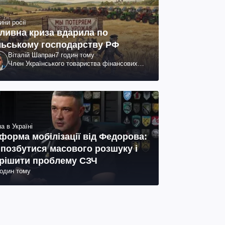
ини росії
ливна криза вдарила по
льському господарству РФ
Віталій Шапран
7 годин тому
Член Українського товариства фінансових
аналітиків
а в Україні
форма мобілізації від Федорова:
 позбутися масового розшуку і
рішити проблему СЗЧ
годин тому