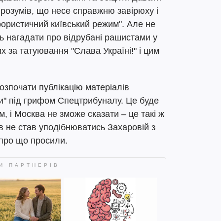
в розумів, що несе справжню завірюху і
ерористичний київський режим". Але не
ь нагадати про відрубані рашистами у
х за татуювання "Слава Україні!" і цим
розпочати публікацію матеріалів
ни" під грифом Спецтрибуналу. Це буде
, і Москва не зможе сказати – це такі ж
ов не став уподібнюватись Захаровій з
 про що просили.