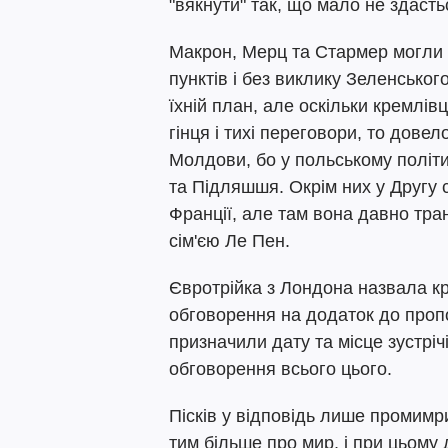
"вякнути" так, що мало не здасть
Макрон, Мерц та Стармер могли о
пунктів і без виклику Зеленськог
їхній план, але оскільки кремлів
гінця і тихі переговори, то довел
Молдови, бо у польському політ
та Підляшшя. Окрім них у Другу с
Франції, але там вона давно тра
сім'єю Ле Пен.
Євротрійка з Лондона назвала кр
обговорення на додаток до пропо
призначили дату та місце зустріч
обговорення всього цього.
Пісків у відповідь лише промимр
тим більше про мир, і при цьому 