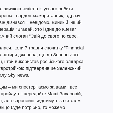
 звичкою чекістів із усього робити
аренко, нардеп-мажоритарник, одразу
він дізнався – невідомо. Виник й інший
рація "Вгадай, хто їздив до Києва"
амний слоган "Свій до свого по своє."
ася, коли 7 травня спочатку "Financial
а чотири джерела, що до Зеленського
, і той використав російського олігарха
з Євротрійкою підтвердив це Зеленський
алу Sky News.
цям – ми спостерігаємо за вами і все
 пройдуть і передайте Маші Захаровій,
я, але європейці сидітимуть за столом
 Якщо буде потрібно, то можемо