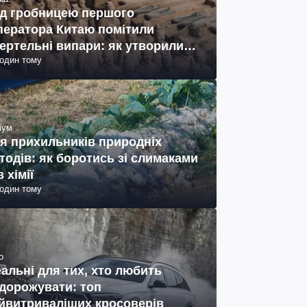
д гробницею першого
ператора Китаю помітили
ертельні випари: як утворились
годин тому
ото)
іум
я прихильників природніх
тодів: як боротись зі слимаками
з хімії
годин тому
о
еальні для тих, хто любить
дорожувати: топ
йвитриваліших кросоверів