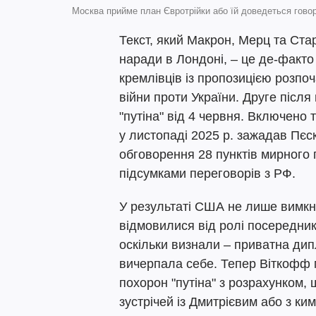
Москва прийме план Євротрійки або їй доведеться говор
Текст, який Макрон, Мерц та Ста
наради в Лондоні, – це де-факто
кремлівців із пропозицією розп
війни проти України. Друге після
"путіна" від 4 червня. Включено
у листопаді 2025 р. зажадав Пєс
обговорення 28 пунктів мирного
підсумками переговорів з РФ.
У результаті США не лише вимкн
відмовилися від ролі посередник
оскільки визнали – приватна ди
вичерпала себе. Тепер Віткофф 
похорон "путіна" з розрахунком, 
зустрічей із Дмитрієвим або з ки