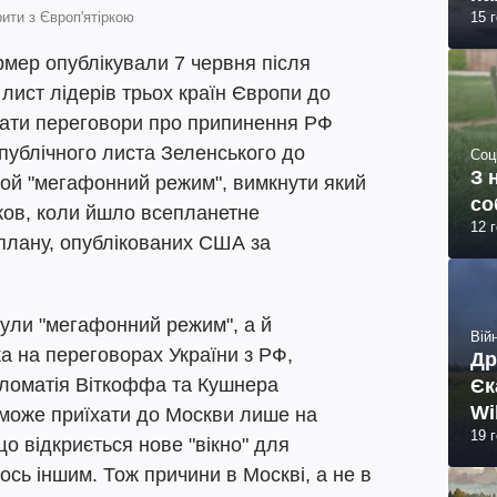
ити з Європ'ятіркою
15 
рмер опублікували 7 червня після
 лист лідерів трьох країн Європи до
очати переговори про припинення РФ
 публічного листа Зеленського до
Соц
З 
 той "мегафонний режим", вимкнути який
со
ков, коли йшло всепланетне
12 
 плану, опублікованих США за
ули "мегафонний режим", а й
Війн
а на переговорах України з РФ,
Др
пломатія Віткоффа та Кушнера
Єк
Wi
може приїхати до Москви лише на
19 
що відкриється нове "вікно" для
мось іншим. Тож причини в Москві, а не в