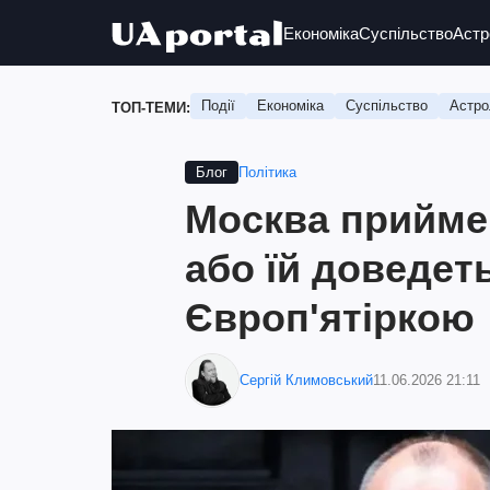
Економіка
Суспільство
Астр
Події
Економіка
Суспільство
Астро
ТОП-ТЕМИ:
Політика
Блог
Москва прийме
або їй доведет
Європ'ятіркою
Сергій Климовський
11.06.2026 21:11