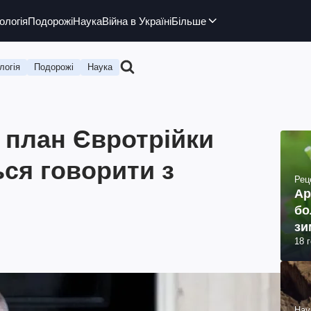
ологія
Подорожі
Наука
Війна в Україні
Більше
логія
Подорожі
Наука
 план Євротрійки
ься говорити з
Рец
Ар
бо
зи
18 
Нау