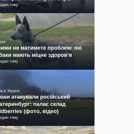
годин тому
іум
ними не матимете проблем: які
баки мають міцне здоров’я
годин тому
а в Україні
они атакували російський
атеринбург: палає склад
ldberries (фото, відео)
годин тому