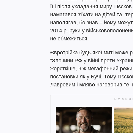
її і після укладання миру. Пєско
намагався з'їхати на дітей та "т
наполягав, бо знав – йому можут
2014 р. руки у військовополонени
не обмежиться.
Євротрійка будь-якої миті може 
"Злочини РФ у війні проти Украї
жорсткіше, ніж мегафонний режим
постановки як у Бучі. Тому Пєск
Лавровим і мляво наговорив те,