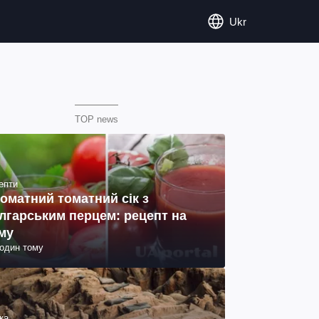
Ukr
TOP news
епти
оматний томатний сік з
лгарським перцем: рецепт на
му
годин тому
ка