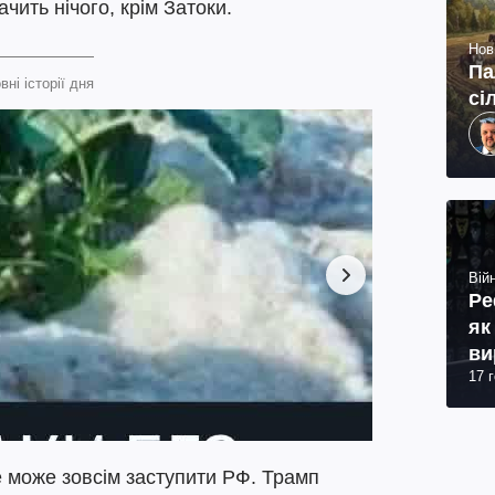
чить нічого, крім Затоки.
Нов
Па
вні історії дня
сі
Війн
Ре
як
ви
17 
е може зовсім заступити РФ. Трамп