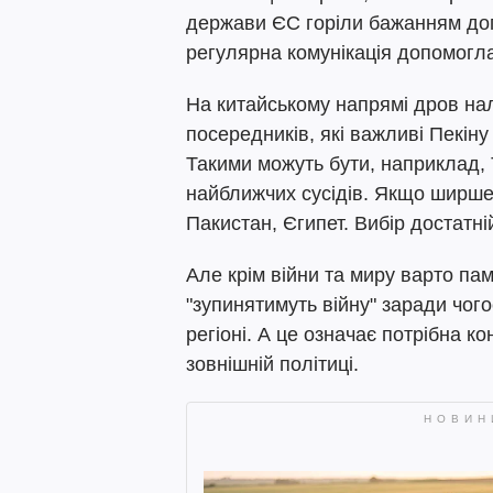
держави ЄС горіли бажанням доп
регулярна комунікація допомогла
На китайському напрямі дров нал
посередників, які важливі Пекіну 
Такими можуть бути, наприклад,
найближчих сусідів. Якщо ширше 
Пакистан, Єгипет. Вибір достатн
Але крім війни та миру варто пам
"зупинятимуть війну" заради чогос
регіоні. А це означає потрібна ко
зовнішній політиці.