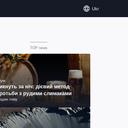
Ukr
TOP news
іум
икнуть за ніч: дієвий метод
ротьби з рудими слимаками
годин тому
ка