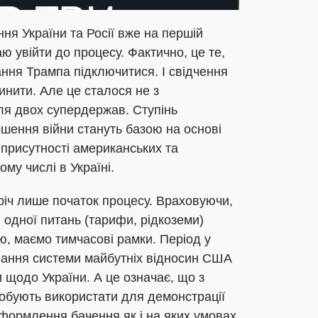
ня України та Росії вже на першій
ю увійти до процесу. Фактично, це те,
хання Трампа підключитися. І свідчення
инити. Але це сталося не з
ля двох супердержав. Ступінь
шення війни стануть базою на основі
 присутності американських та
тому числі в Україні.
річ лише початок процесу. Враховуючи,
одної питань (тарифи, рідкоземи)
ію, маємо тимчасові рамки. Період у
вання системи майбутніх відносин США
и щодо України. А це означає, що з
пробують використати для демонстрації
а оформлення бачення як і на яких умовах