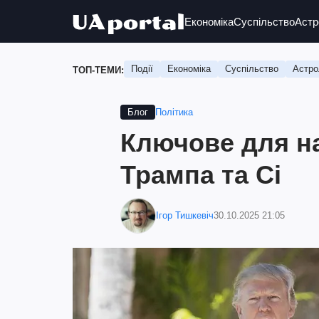
Економіка
Суспільство
Астр
Події
Економіка
Суспільство
Астро
ТОП-ТЕМИ:
Політика
Блог
Ключове для на
Трампа та Сі
Ігор Тишкевіч
30.10.2025 21:05