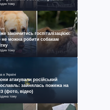
годин тому
іум
же закінчитись госпіталізацією:
 не можна робити собакам
ітку
годин тому
а в Україні
они атакували російський
ославль: зайнялась пожежа на
З (фото, відео)
година тому