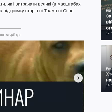
и, як і витрачати великі (в масштабах
а підтримку сторін ні Трамп ні Сі не
Війн
За
ві
ог
17 
юр
вні історії дня
Еко
Хт
на
14 