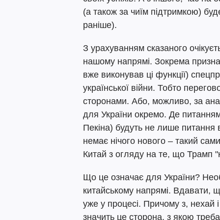
(а також за чиїм підтримкою) буд
раніше).
З урахуванням сказаного очікуєть
нашому напрямі. Зокрема признач
вже виконував ці функції) спецпр
української війни. Тобто перегов
сторонами. Або, можливо, за анал
для України окремо. Де питанням
Пекіна) будуть не лише питання в
немає нічого нового – такий са
Китай з огляду на те, що Трамп "н
Що це означає для України? Необх
китайському напрямі. Вдавати, щ
уже у процесі. Причому з, нехай 
значить це сторона, з якою треб