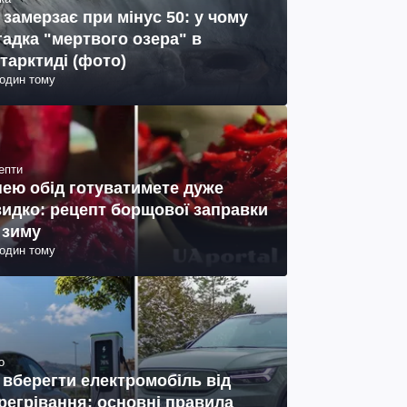
 замерзає при мінус 50: у чому
гадка "мертвого озера" в
тарктиді (фото)
годин тому
епти
нею обід готуватимете дуже
идко: рецепт борщової заправки
 зиму
годин тому
о
 вберегти електромобіль від
регрівання: основні правила