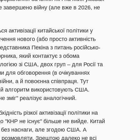
е завершено війну (але вже в 2026, не
ся активізації китайської політики у
ення нового (або просто активність
едставника Пекіна з питань російсько-
орника, який контактує з обома
огією зі США, двох груп – для Росії та
и для обговорення (в очікуваннях
ійни, а й повоєнна співпраця. Тут
мий алгоритм використовують США.
е зміг" реалізує аналогічний.
ідність різкої активізації політики на
о "КНР не існує" більше не вийде. Китай
і без наснаги, але згодою США. А
а розмовляти. Зрештою далеко не всі