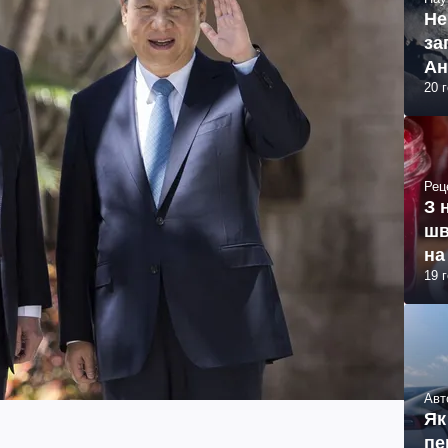
Не
за
Ан
20 
Рец
З 
шв
на
19 
Авт
Як
пе