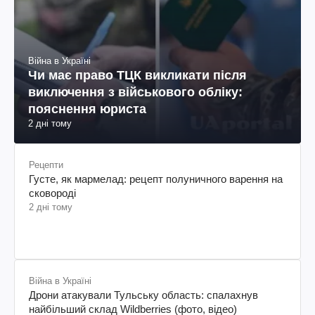
Війна в Україні
Чи має право ТЦК викликати після
виключення з військового обліку:
пояснення юриста
2 дні тому
Рецепти
Густе, як мармелад: рецепт полуничного варення на
сковороді
2 дні тому
Війна в Україні
Дрони атакували Тульську область: спалахнув
найбільший склад Wildberries (фото, відео)