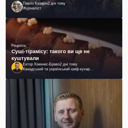
Павло Казарін
2 дні тому
Журналіст
Рецепти
Суші-тірамісу: такого ви ще не
куштували
Ектор Хіменес-Браво
2 дні тому
Канадський та український шеф-кухар
колумбійського походження, бізнесмен, телеведучий