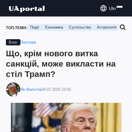
Ukr
Події
Економіка
Суспільство
Астрологія
Подо
ТОП-ТЕМИ:
Політика
Блог
Що, крім нового витка
санкцій, може викласти на
стіл Трамп?
Ян Валєтов
29.07.2025 23:55