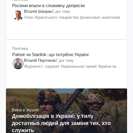
Росіяни впали в споживчу депресію
Віталій Шапран
2 дні тому
Член Українського товариства фінансових аналітиків
Політика
Patriot чи Starlink: що потрібно Україні
Віталій Портніков
2 дні тому
Журналіст, лауреат Національної премії України ім.
Шевченка
Війна в Україні
Домобілізація в Україні: у тилу
достатньо людей для заміни тих, хто
служить