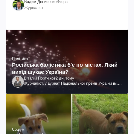
Вадим Денисенко
Вчора
Журналіст
Політика
Російська балістика б'є по містах. Який
вихід шукає Україна?
Віталій Портніков
2 дні тому
Журналіст, лауреат Національної премії України ім.
Шевченка
Соціум