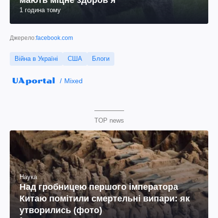
мають міцне здоров’я
1 година тому
Джерело:
facebook.com
Війна в Україні
США
Блоги
Mixed
TOP news
Наука
Над гробницею першого імператора
Китаю помітили смертельні випари: як
утворились (фото)