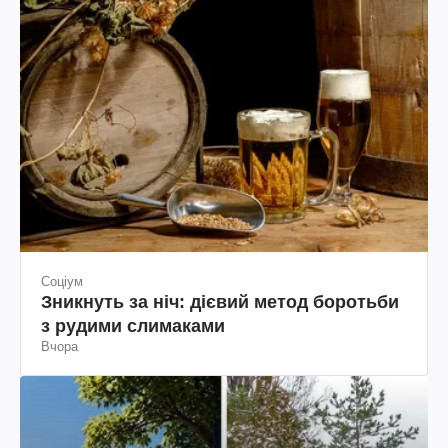
Соціум
Зникнуть за ніч: дієвий метод боротьби
з рудими слимаками
Вчора