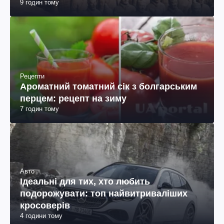
9 годин тому
Рецепти
Ароматний томатний сік з болгарським
перцем: рецепт на зиму
7 годин тому
Авто
Ідеальні для тих, хто любить
подорожувати: топ найвитриваліших
кросоверів
4 години тому