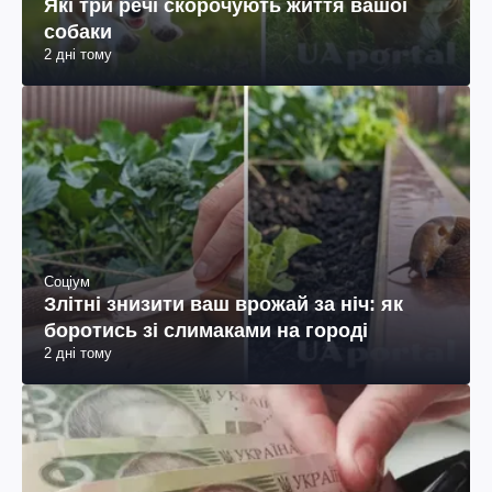
Які три речі скорочують життя вашої
собаки
2 дні тому
Соціум
Злітні знизити ваш врожай за ніч: як
боротись зі слимаками на городі
2 дні тому