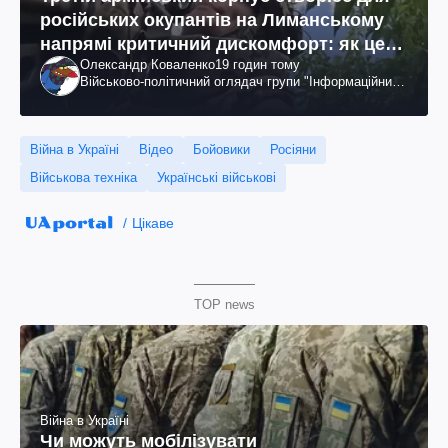
російських окупантів на Лиманському
напрямі критичний дискомфорт: як це
Олександр Коваленко
19 годин тому
вдалося
Військово-політичний оглядач групи "Інформаційний
спротив"
Війна в Україні
Відео
Бойовики
Росіяни
Військова техніка
Українські військові
Цікаве
TOP news
Війна в Україні
Чи можуть мобілізувати