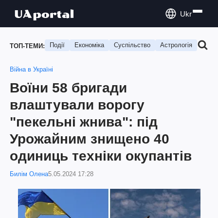
Ukr
Події
Економіка
Суспільство
Астрологія
Подо
ТОП-ТЕМИ:
Війна в Україні
Воїни 58 бригади
влаштували ворогу
"пекельні жнива": під
Урожайним знищено 40
одиниць техніки окупантів
Билім Олена
5.05.2024 17:28