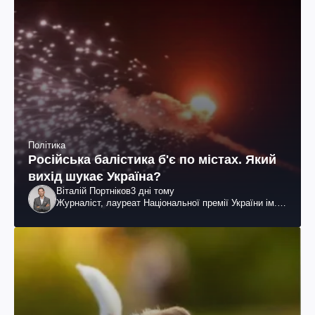
Політика
Російська балістика б'є по містах. Який
вихід шукає Україна?
Віталій Портніков
3 дні тому
Журналіст, лауреат Національної премії України ім.
Шевченка