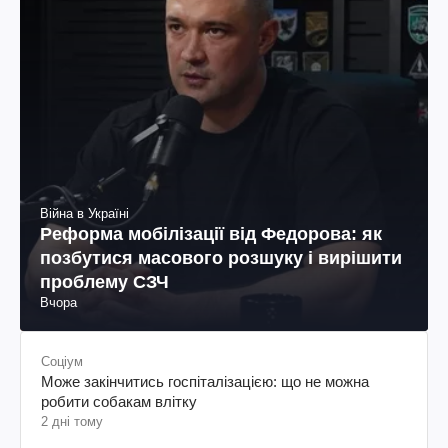
Війна в Україні
Реформа мобілізації від Федорова: як
позбутися масового розшуку і вирішити
проблему СЗЧ
Вчора
Соціум
Може закінчитись госпіталізацією: що не можна
робити собакам влітку
2 дні тому