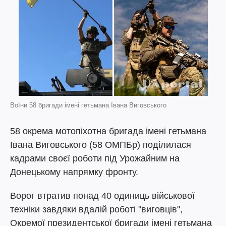
Воїни 58 бригади імені гетьмана Івана Виговського
58 окрема мотопіхотна бригада імені гетьмана
Івана Виговського (58 ОМПБр) поділилася
кадрами своєї роботи під Урожайним на
Донецькому напрямку фронту.
Ворог втратив понад 40 одиниць військової
техніки завдяки вдалій роботі "виговців",
Окремої президентської бригади імені гетьмана