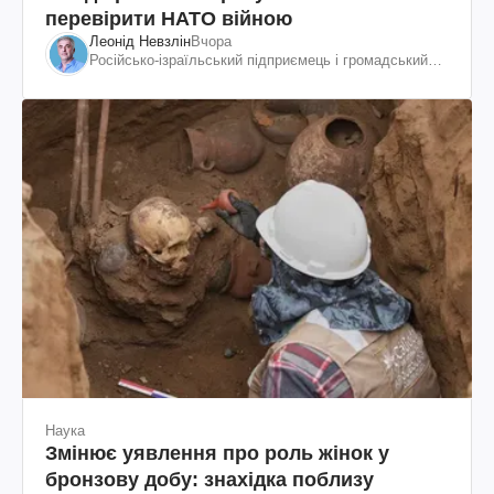
перевірити НАТО війною
Леонід Невзлін
Вчора
Російсько-ізраїльський підприємець і громадський
діяч, колишній віцепрезидент "ЮКОСа"
Наука
Змінює уявлення про роль жінок у
бронзову добу: знахідка поблизу