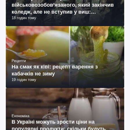
військовозобов’язаного, який закінчив
коледж, але не вступив у виш:
18 годин тому
пояснення юриста
Рецепти
На смак як ківі: рецепт варення з
кабачків не зиму
19 годин тому
Економіка
В Україні можуть зрости ціни на
популярні продукти: скільки будуть