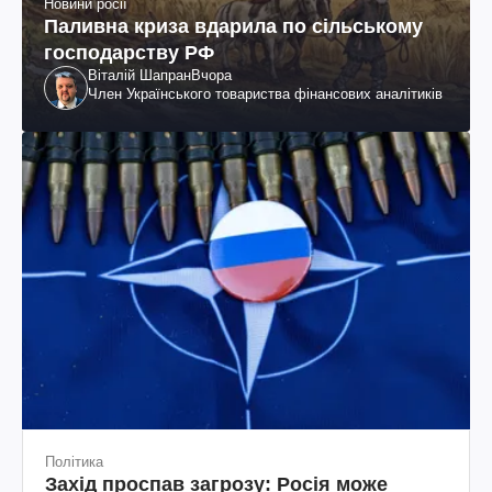
Новини росії
Паливна криза вдарила по сільському
господарству РФ
Віталій Шапран
Вчора
Член Українського товариства фінансових аналітиків
Політика
Захід проспав загрозу: Росія може