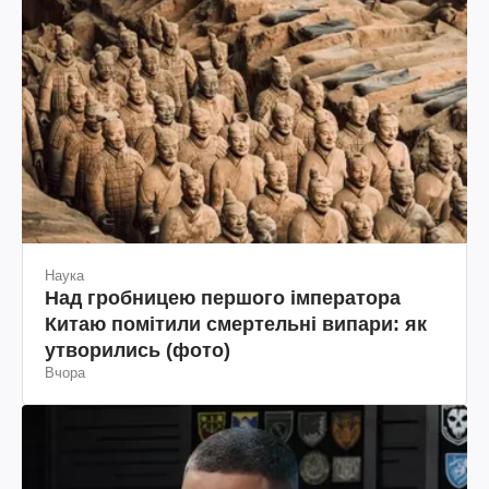
Наука
Над гробницею першого імператора
Китаю помітили смертельні випари: як
утворились (фото)
Вчора