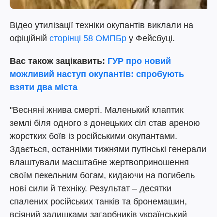
Відео утилізації техніки окупантів виклали на
офіційній
сторінці 58 ОМПБр
у Фейсбуці.
Вас також зацікавить:
ГУР про новий
можливий наступ окупантів: спробують
взяти два міста
"Весняні жнива смерті. Маленький клаптик
землі біля одного з донецьких сіл став ареною
жорстких боїв із російськими окупантами.
Здається, останніми тижнями путінські генерали
влаштували масштабне жертвоприношення
своїм пекельним богам, кидаючи на погибель
нові сили й техніку. Результат – десятки
спалених російських танків та бронемашин,
всіяний залишками загарбників український