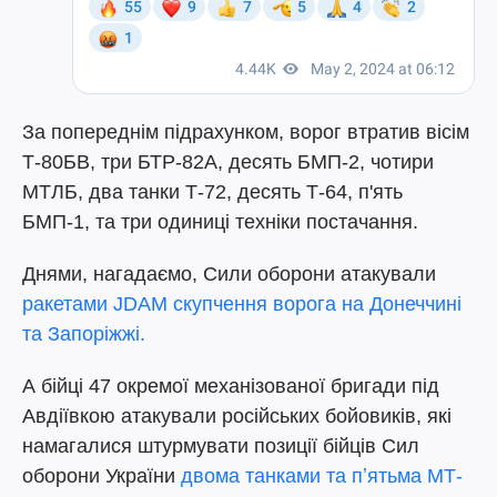
За попереднім підрахунком, ворог втратив вісім
Т-80БВ, три БТР-82А, десять БМП-2, чотири
МТЛБ, два танки Т-72, десять Т-64, п'ять
БМП-1, та три одиниці техніки постачання.
Днями, нагадаємо, Сили оборони атакували
ракетами JDAM скупчення ворога на Донеччині
та Запоріжжі.
А бійці 47 окремої механізованої бригади під
Авдіївкою атакували російських бойовиків, які
намагалися штурмувати позиції бійців Сил
оборони України
двома танками та пʼятьма МТ-