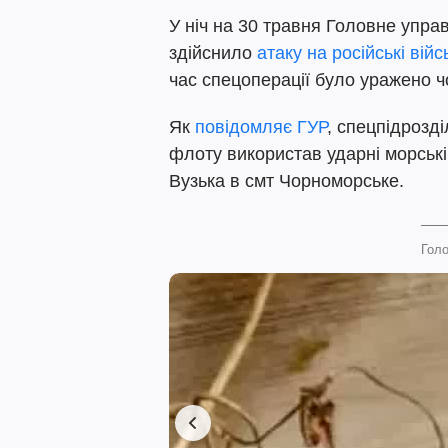
У ніч на 30 травня Головне упра
здійснило
атаку на російські вій
час спецоперації було уражено ч
Як
повідомляє ГУР
, спецпідрозді
флоту використав ударні морські
Вузька в смт Чорноморське.
Голо