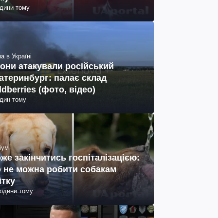
одини тому
а в Україні
они атакували російський
атеринбург: палає склад
ldberries (фото, відео)
один тому
іум
же закінчитись госпіталізацією:
 не можна робити собакам
ітку
години тому