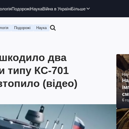
ологія
Подорожі
Наука
Війна в Україні
Більше
логія
Подорожі
Наука
ошкодило два
и типу КС-701
Нау
втопило (відео)
На
ім
см
6 г
(ф