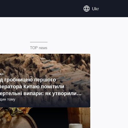
Ukr
TOP news
ка
д гробницею першого
ператора Китаю помітили
ертельні випари: як утворились
один тому
ото)