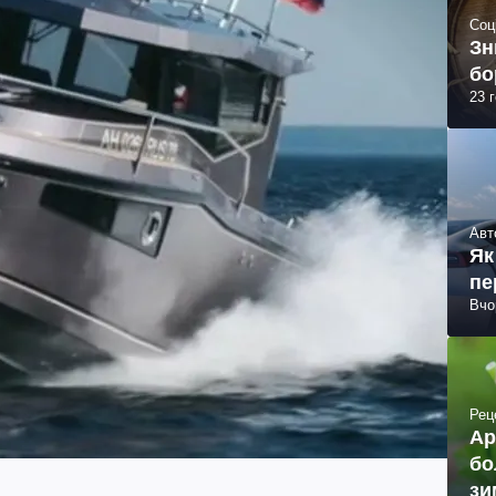
Соц
Зн
бо
23 
Авт
Як
пе
Вчо
Рец
Ар
бо
зи