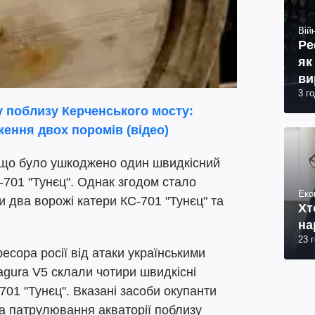
Війн
Ре
як
ви
3 г
 поблизу Керченського мосту:
ення двох поромів (відео)
, що було ушкоджено один швидкісний
701 "Тунєц". Однак згодом стало
Еко
 два ворожі катери КС-701 "Тунєц" та
Хт
на
23 
есора росії від атаки українськими
ura V5 склали чотири швидкісні
701 "Тунєц". Вказані засоби окупанти
а патрулювання акваторії поблизу