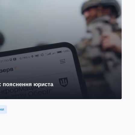
н: пояснення юриста
ни