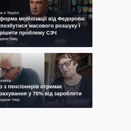
а в Україні
форма мобілізації від Федорова:
 позбутися масового розшуку і
рішити проблему СЗЧ
одини тому
номіка
о з пенсіонерів отримає
рахування у 70% від заробляти
години тому