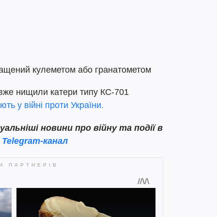
нащений кулеметом або гранатометом
 вже нищили катери типу КС-701
ть у війні проти України.
льніші новини про війну та події в
Telegram-канал