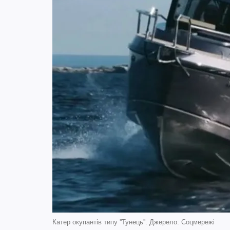
Катер окупантів типу ''Тунець''. Джерело: Соцмережі