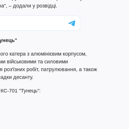
", – додали у розвідці.
Тунець"
ного катера з алюмінієвим корпусом,
ими військовими та силовими
 роз'їзних робіт, патрулювання, а також
адки десанту.
 КС-701 "Тунець":