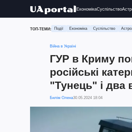
Економіка
Суспільство
Астр
Події
Економіка
Суспільство
Астро
ТОП-ТЕМИ:
Війна в Україні
ГУР в Криму п
російські катер
"Тунець" і два 
Билім Олена
30.05.2024 18:04