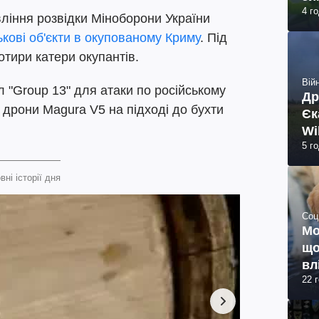
4 г
вління розвідки Міноборони України
ськові об'єкти в окупованому Криму
. Під
отири катери окупантів.
Війн
л "Group 13" для атаки по російському
Др
 дрони Magura V5 на підході до бухти
Єк
Wi
5 г
вні історії дня
Соц
Мо
що
вл
22 