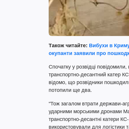
Також читайте:
Вибухи в Криму
окупанти заявили про пошкодж
Спочатку у розвідці повідомили
транспортно-десантний катер КС-
відомо, що розвідники пошкодили
потопили ще два.
"Тож загалом втрати держави-агр
ударними морськими дронами Mag
транспортно-десантні катери КС-
використовували для логістики т