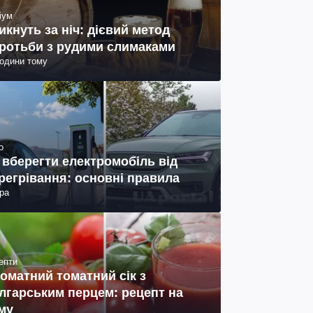
іум
икнуть за ніч: дієвий метод
ротьби з рудими слимаками
години тому
о
 вберегти електромобіль від
регрівання: основні правила
ра
епти
оматний томатний сік з
лгарським перцем: рецепт на
му