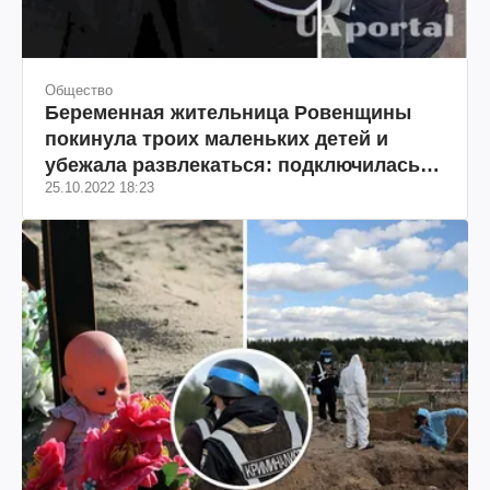
Общество
Беременная жительница Ровенщины
покинула троих маленьких детей и
убежала развлекаться: подключилась
25.10.2022 18:23
полиция