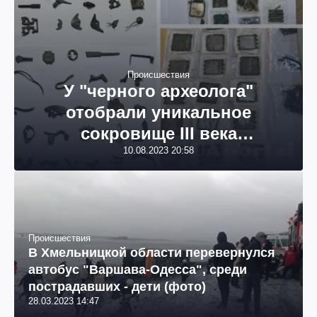
Происшествия
У "черного археолога"
отобрали уникальное
сокровище III века
стоимостью в полмиллиона
10.08.2023 20:58
гривен: будет суд (фото)
Происшествия
В Хмельницкой области перевернулся
автобус "Варшава-Одесса", среди
пострадавших - дети (фото)
28.03.2023 14:47