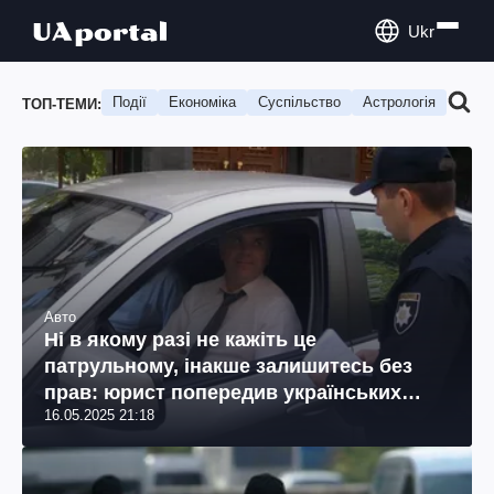
Ukr
Події
Економіка
Суспільство
Астрологія
Подо
ТОП-ТЕМИ:
Авто
Ні в якому разі не кажіть це
патрульному, інакше залишитесь без
прав: юрист попередив українських
16.05.2025 21:18
водіїв