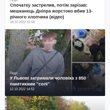
Події
Спочатку застрелив, потім зарізав:
мешканець Дніпра жорстоко вбив 13-
річного хлопчика (відео)
18.10.2022 15:58
Події
У Львові затримали чоловіка з 850
пакетиками "солі"
12.10.2022 14:52