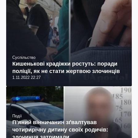
Суспільство
Кишенькові крадіжки ростуть: поради
поліції, як не стати жертвою злочинців
1.11.2022 22:27
Події
П’яний вінничанин зґвалтував
чотирирічну дитину своїх родичів:
злочинця затримали