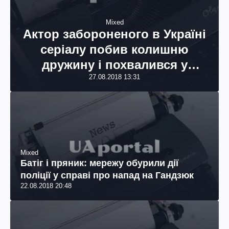
Mixed
Актор забороненого в Україні
серіалу побив колишню
дружину і похвалився у
Facebook: опубліковані фото
27.08.2018 13:31
Mixed
Батіг і пряник: мережу обурили дії
поліції у справі про напад на Гандзюк
22.08.2018 20:48