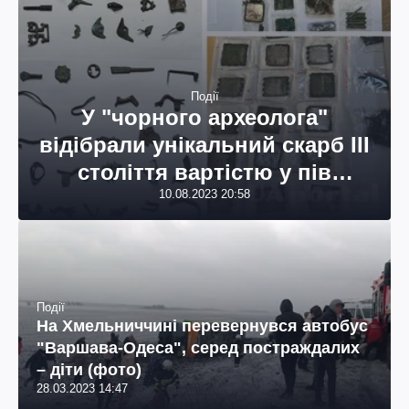
Події
У "чорного археолога"
відібрали унікальний скарб ІІІ
століття вартістю у пів
мільйона гривень: буде суд
10.08.2023 20:58
(фото)
Події
На Хмельниччині перевернувся автобус
"Варшава-Одеса", серед постраждалих
– діти (фото)
28.03.2023 14:47