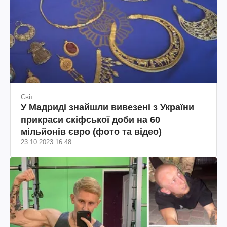
Світ
У Мадриді знайшли вивезені з України
прикраси скіфської доби на 60
мільйонів євро (фото та відео)
23.10.2023 16:48