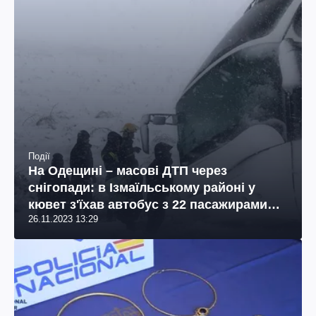
Події
На Одещині – масові ДТП через
снігопади: в Ізмаїльському районі у
кювет з'їхав автобус з 22 пасажирами
26.11.2023 13:29
(фото, відео)