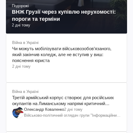
Подорожі
ВНЖ Грузії через купівлю нерухомості:
пороги та терміни
2 дні тому
Війна в Україні
Чи можуть мобілізувати військовозобов’язаного,
який закінчив коледж, але не вступив у виш:
пояснення юриста
2 дні тому
Війна в Україні
Третій армійський корпус створює для російських
окупантів на Лиманському напрямі критичний
дискомфорт: як це вдалося
Олександр Коваленко
2 дні тому
Військово-політичний оглядач групи "Інформаційний
спротив"