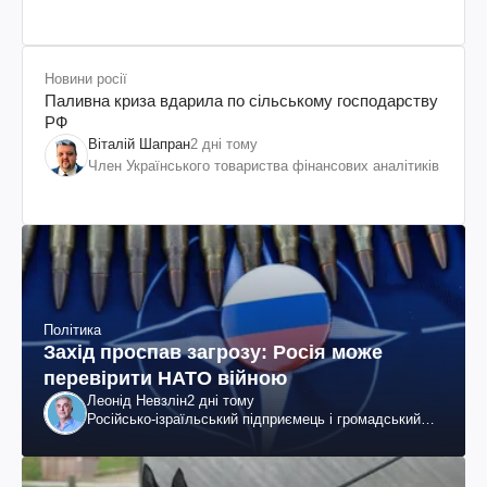
Новини росії
Паливна криза вдарила по сільському господарству
РФ
Віталій Шапран
2 дні тому
Член Українського товариства фінансових аналітиків
Політика
Захід проспав загрозу: Росія може
перевірити НАТО війною
Леонід Невзлін
2 дні тому
Російсько-ізраїльський підприємець і громадський
діяч, колишній віцепрезидент "ЮКОСа"