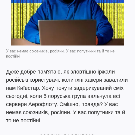
У вас немає союзників, росіяни. У вас попутники та й то не
постійні
Дуже добре пам'ятаю, як зловтішно іржали
російські користувачі, коли їхні хакери завалили
нам Київстар. Хочу почути задерикуваний сміх
сьогодні, коли білоруська група вальнула всі
сервери Аерофлоту. Смішно, правда? У вас
немає союзників, росіяни. У вас попутники та й
то не постійні.