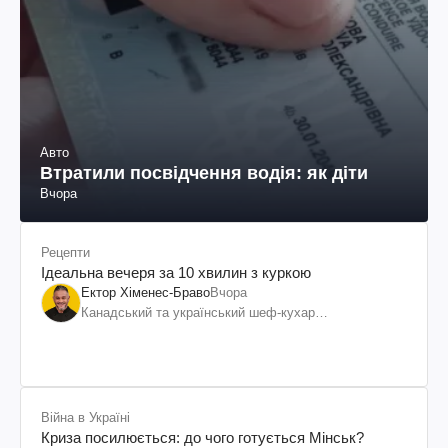
Авто
Втратили посвідчення водія: як діти
Вчора
Рецепти
Ідеальна вечеря за 10 хвилин з куркою
Ектор Хіменес-Браво
Вчора
Канадський та український шеф-кухар
колумбійського походження, бізнесмен, телеведучий
Війна в Україні
Криза посилюється: до чого готується Мінськ?