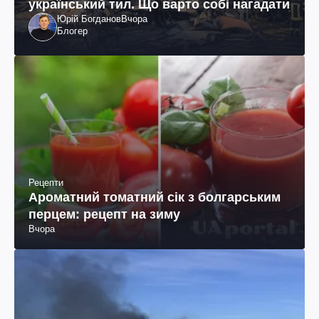
український тил. Що варто собі нагадати
Юрій Богданов
Вчора
Блогер
Рецепти
Ароматний томатний сік з болгарським
перцем: рецепт на зиму
Вчора