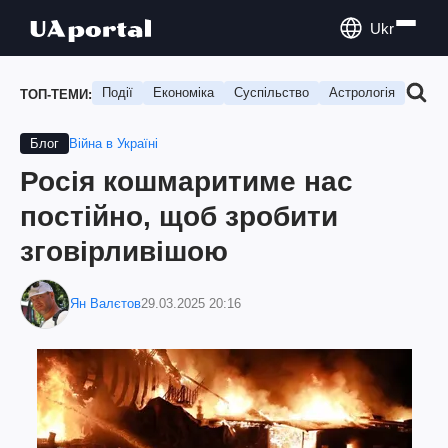
Ukr
Події
Економіка
Суспільство
Астрологія
Подо
ТОП-ТЕМИ:
Війна в Україні
Блог
Росія кошмаритиме нас
постійно, щоб зробити
зговірливішою
Ян Валєтов
29.03.2025 20:16