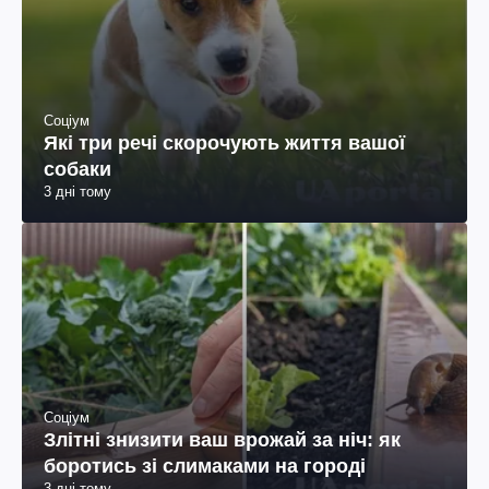
Соціум
Які три речі скорочують життя вашої
собаки
3 дні тому
Соціум
Злітні знизити ваш врожай за ніч: як
боротись зі слимаками на городі
3 дні тому