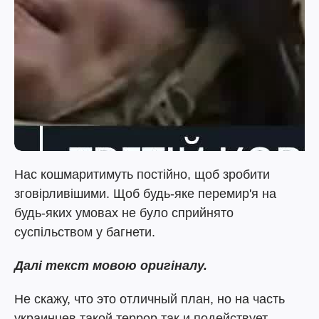
Нас кошмаритимуть постійно, щоб зробити
зговірливішими. Щоб будь-яке перемир'я на
будь-яких умовах не було сприйнято
суспільством у багнети.
Далі текст мовою оригіналу.
Не скажу, что это отличный план, но на часть
украинцев такой террор так и подействует.