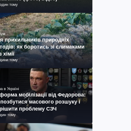
годин тому
іум
я прихильників природніх
тодів: як боротись зі слимаками
з хімії
одини тому
а в Україні
форма мобілізації від Федорова:
 позбутися масового розшуку і
рішити проблему СЗЧ
один тому