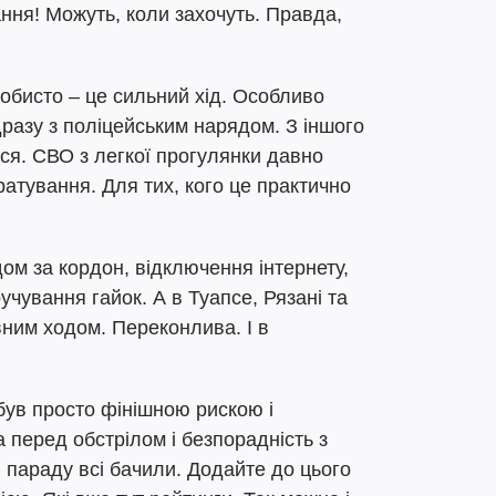
тання! Можуть, коли захочуть. Правда,
обисто – це сильний хід. Особливо
разу з поліцейським нарядом. З іншого
шся. СВО з легкої прогулянки давно
атування. Для тих, кого це практично
дом за кордон, відключення інтернету,
учування гайок. А в Туапсе, Рязані та
вним ходом. Переконлива. І в
був просто фінішною рискою і
 перед обстрілом і безпорадність з
 параду всі бачили. Додайте до цього