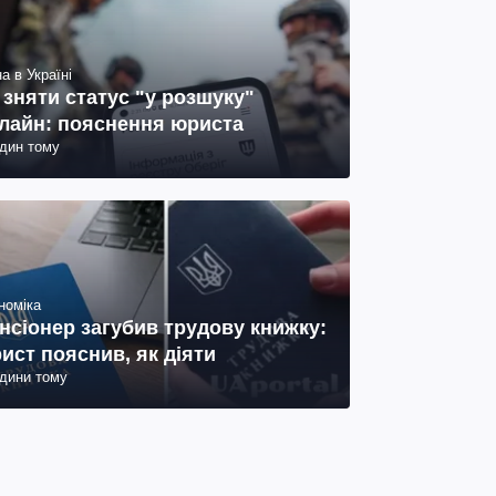
а в Україні
 зняти статус "у розшуку"
лайн: пояснення юриста
один тому
номіка
нсіонер загубив трудову книжку:
ист пояснив, як діяти
одини тому