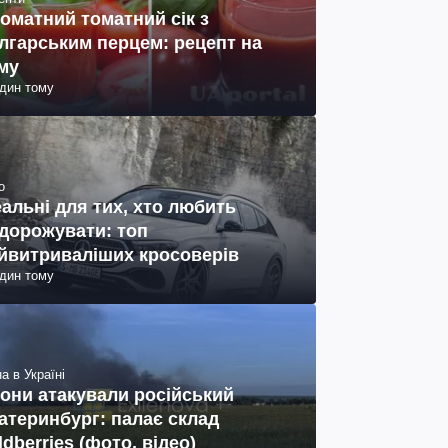
оматний томатний сік з
лгарським перцем: рецепт на
му
один тому
о
еальні для тих, хто любить
дорожувати: топ
йвитриваліших кросоверів
один тому
а в Україні
они атакували російський
атеринбург: палає склад
ldberries (фото, відео)