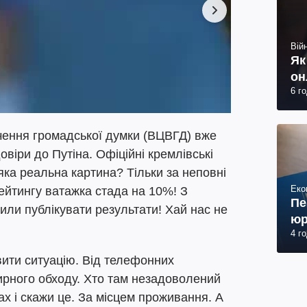
Війн
Як
он
6 г
вчення громадської думки (ВЦВГД) вже
овіри до Путіна. Офіційні кремлівські
яка реальна картина? Тільки за неповні
Еко
рейтингу ватажка стада на 10%! З
Пе
нили публікувати результати! Хай нас не
юр
4 г
вити ситуацію. Від телефонних
рного обходу. Хто там незадоволений
ах і скажи це. За місцем проживання. А