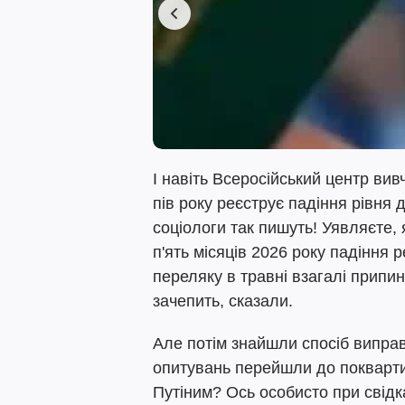
І навіть Всеросійський центр ви
пів року реєструє падіння рівня д
соціологи так пишуть! Уявляєте, 
п'ять місяців 2026 року падіння 
переляку в травні взагалі припи
зачепить, сказали.
Але потім знайшли спосіб випра
опитувань перейшли до покварти
Путіним? Ось особисто при свідк