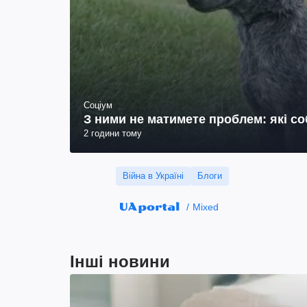
Соціум
З ними не матимете проблем: які с
2 години тому
Війна в Україні
Блоги
Mixed
Інші новини