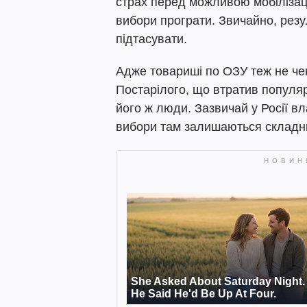
страх перед можливою мобілізаці
вибори програти. Звичайно, рез
підтасувати.
Адже товариші по ОЗУ теж не чек
Постарілого, що втратив популя
його ж люди. Зазвичай у Росії в
вибори там залишаються складни