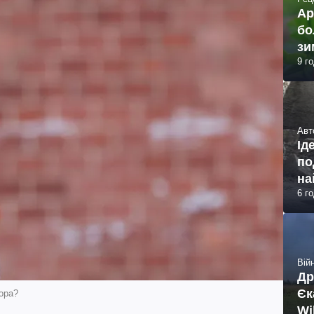
Ар
бо
зи
9 г
Авт
Ід
по
на
6 г
Війн
Др
Єк
ора?
Wi