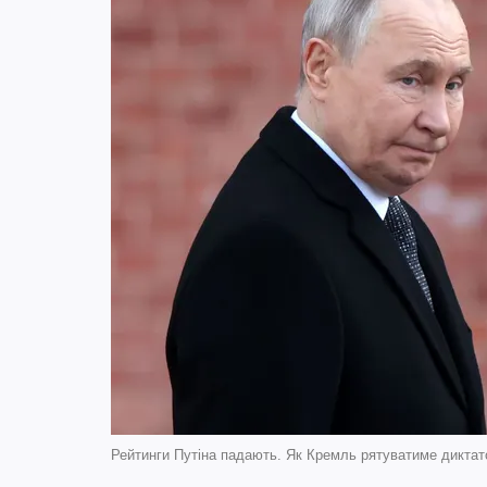
Рейтинги Путіна падають. Як Кремль рятуватиме диктат