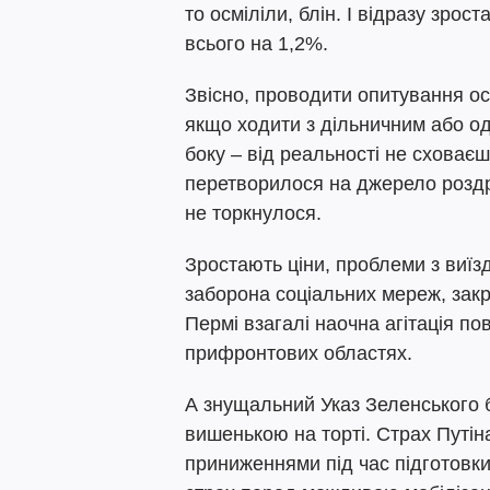
то осміліли, блін. І відразу зрос
всього на 1,2%.
Звісно, проводити опитування ос
якщо ходити з дільничним або од
боку – від реальності не сховає
перетворилося на джерело роздр
не торкнулося.
Зростають ціни, проблеми з виїз
заборона соціальних мереж, закр
Пермі взагалі наочна агітація по
прифронтових областях.
А знущальний Указ Зеленського 
вишенькою на торті. Страх Путіна
приниженнями під час підготовки