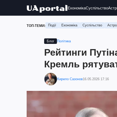
Економіка
Суспільство
Астр
Події
Економіка
Суспільство
Астро
ТОП-ТЕМИ:
Політика
Блог
Рейтинги Путін
Кремль рятува
Кирило Сазонов
16.05.2026 17:16