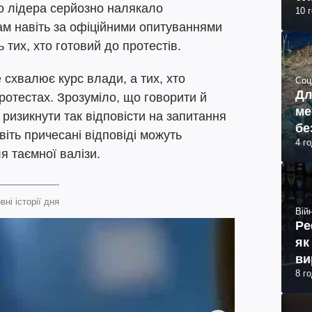
о лідера серйозно налякало
10 
Там навіть за офіційними опитуваннями
 тих, хто готовий до протестів.
 схвалює курс влади, а тих, хто
Соц
Дл
протестах. Зрозуміло, що говорити й
ме
ії ризикнути так відповісти на запитання
бе
віть причесані відповіді можуть
4 г
я таємної валізи.
вні історії дня
Війн
Ре
як
ви
8 г