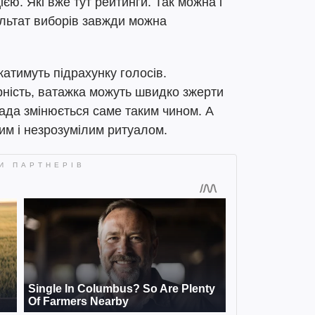
єю. Які вже тут рейтинги. Так можна і
ультат виборів завжди можна
атимуть підрахунку голосів.
рність, ватажка можуть швидко зжерти
лада змінюється саме таким чином. А
м і незрозумілим ритуалом.