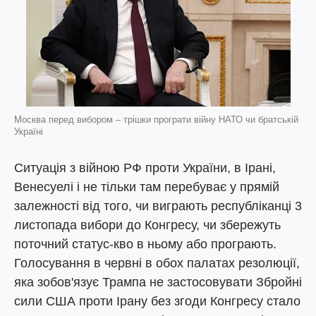
Москва перед вибором – трішки програти війну НАТО чи братській
Україні
Ситуація з війною РФ проти України, в Ірані,
Венесуелі і не тільки там перебуває у прямій
залежності від того, чи виграють республіканці 3
листопада вибори до Конгресу, чи збережуть
поточний статус-кво в ньому або програють.
Голосування в червні в обох палатах резолюції,
яка зобов'язує Трампа не застосовувати Збройні
сили США проти Ірану без згоди Конгресу стало