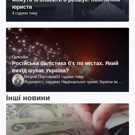
юриста
4 години тому
Політика
Російська балістика б'є по містах. Який
вихід шукає Україна?
Віталій Портніков
22 години тому
Журналіст, лауреат Національної премії України ім.
Шевченка
Інші новини