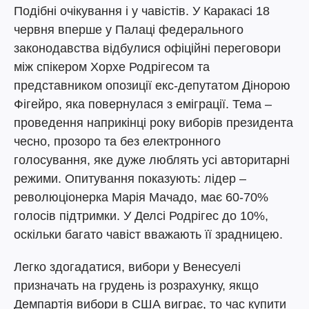
Подібні очікування і у чавістів. У Каракасі 18
червня вперше у Палаці федерального
законодавства відбулися офіційні переговори
між спікером Хорхе Родрігесом та
представником опозиції екс-депутатом Дінорою
Фігейро, яка повернулася з еміграції. Тема –
проведення наприкінці року виборів президента
чесно, прозоро та без електронного
голосування, яке дуже люблять усі авторитарні
режими. Опитування показують: лідер –
революціонерка Марія Мачадо, має 60-70%
голосів підтримки. У Делсі Родрігес до 10%,
оскільки багато чавіст вважають її зрадницею.
Легко здогадатися, вибори у Венесуелі
призначать на грудень із розрахунку, якщо
Демпартія вибори в США виграє, то час купити