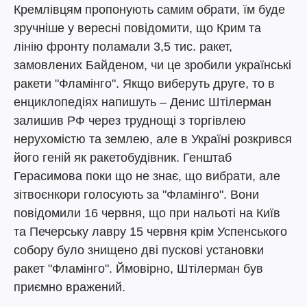
Кремлівцям пропонують самим обрати, їм буде
зручніше у вересні повідомити, що Крим та
лінію фронту поламали 3,5 тис. ракет,
замовлених Байденом, чи це зробили українські
ракети "Фламінго". Якщо виберуть друге, то в
енциклопедіях напишуть – Денис Штілерман
залишив РФ через труднощі з торгівлею
нерухомістю та землею, але в Україні розкрився
його геній як ракетобудівник. Генштаб
Герасимова поки що не знає, що вибрати, але
зітвоєнкори голосують за "Фламінго". Вони
повідомили 16 червня, що при нальоті на Київ
та Печерську лавру 15 червня крім Успенського
собору було знищено дві пускові установки
ракет "Фламінго". Ймовірно, Штілерман був
приємно вражений.