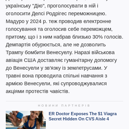
українську "Дію", проголосувати в ній і
оголосити Делсі Родрігес переможницею.
Мадуро у 2024 р. теж проводив електронне
голосування та оголосив себе переможцем,
притому, що і з ним набрав близько 30% голосів.
Демпартія обурюється, але не дозволить
Трампу бомбити Венесуелу. Наразі військова
авіація США доставляє гуманітарну допомогу
до Венесуели у зв'язку із землетрусами. У
травні вона проводила спільні навчання з
армією Венесуели, які супроводжувалися
акціями протестів чавістів.