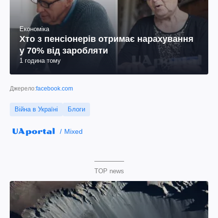
Економіка
Хто з пенсіонерів отримає нарахування
у 70% від заробляти
1 година тому
Джерело:
facebook.com
Війна в Україні
Блоги
Mixed
TOP news