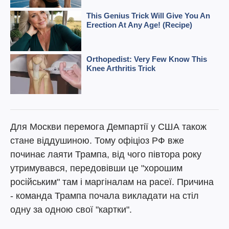
Для Москви перемога Демпартії у США також
стане віддушиною. Тому офіціоз РФ вже
починає лаяти Трампа, від чого півтора року
утримувався, передовівши це "хорошим
російським" там і маргіналам на расеї. Причина
- команда Трампа почала викладати на стіл
одну за одною свої "картки".