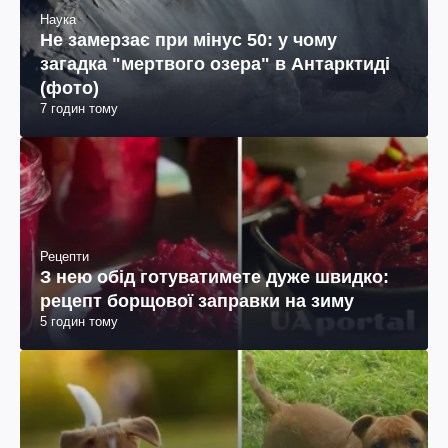
Наука
Не замерзає при мінус 50: у чому
загадка "мертвого озера" в Антарктиді
(фото)
7 годин тому
Рецепти
З нею обід готуватимете дуже швидко:
рецепт борщової заправки на зиму
5 годин тому