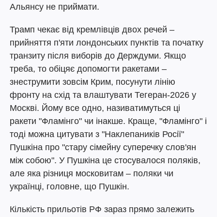
Альянсу не приймати.
Трамп чекає від кремлівців двох речей –
прийняття п'яти лондонських пунктів та початку
транзиту після виборів до Держдуми. Якщо
треба, то обіцяє допомогти ракетами –
знеструмити зовсім Крим, посунути лінію
фронту на схід та влаштувати Тегеран-2026 у
Москві. Йому все одно, називатимуться ці
ракети "Фламінго" чи інакше. Краще, "Фламінго" і
тоді можна цитувати з "Наклепаників Росії"
Пушкіна про "стару сімейну суперечку слов'ян
між собою". У Пушкіна це стосувалося поляків,
але яка різниця московитам – поляки чи
українці, головне, що Пушкін.
Кількість прильотів РФ зараз прямо залежить