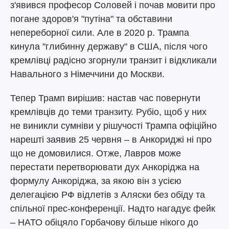
з'явився професор Соловей і почав мовити про
погане здоров'я "путіна" та обставини
непереборної сили. Але в 2020 р. Трампа
кинула "глибинну державу" в США, після чого
кремлівці радісно згорнули транзит і відкликали
Навального з Німеччини до Москви.
Тепер Трамп вирішив: настав час повернути
кремлівців до теми транзиту. Рубіо, щоб у них
не виникли сумніви у рішучості Трампа офіційно
нарешті заявив 25 червня – в Анкориджі ні про
що не домовилися. Отже, Лавров може
перестати перетворювати дух Анкоріджа на
формулу Анкоріджа, за якою він з усією
делегацією РФ відлетів з Аляски без обіду та
спільної прес-конференції. Надто нагадує фейк
– НАТО обіцяло Горбачову більше нікого до