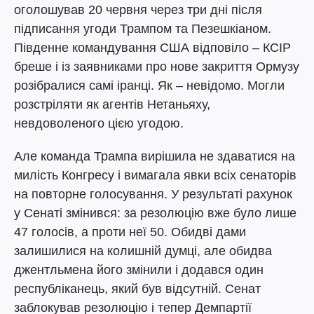
оголошував 20 червня через три дні після
підписання угоди Трампом та Пезешкіаном.
Південне командування США відповіло – КСІР
бреше і із заявниками про нове закриття Ормузу
розібралися самі іранці. Як – невідомо. Могли
розстріляти як агентів Нетаньяху,
невдоволеного цією угодою.
Але команда Трампа вирішила не здаватися на
милість Конгресу і вимагала явки всіх сенаторів
на повторне голосування. У результаті рахунок
у Сенаті змінився: за резолюцію вже було лише
47 голосів, а проти неї 50. Обидві дами
залишилися на колишній думці, але обидва
джентльмена його змінили і додався один
республіканець, який був відсутній. Сенат
заблокував резолюцію і тепер Демпартії