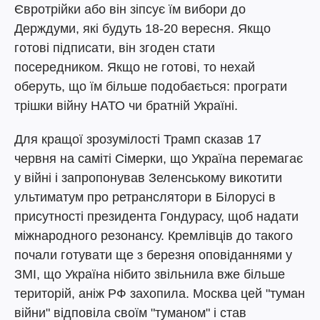
Євротрійки або він зіпсує їм вибори до
Держдуми, які будуть 18-20 вересня. Якщо
готові підписати, він згоден стати
посередником. Якщо не готові, то нехай
оберуть, що їм більше подобається: програти
трішки війну НАТО чи братній Україні.
Для кращої зрозумілості Трамп сказав 17
червня на саміті Сімерки, що Україна перемагає
у війні і запропонував Зеленському викотити
ультиматум про ретранслятори в Білорусі в
присутності президента Гондурасу, щоб надати
міжнародного резонансу. Кремлівців до такого
почали готувати ще з березня оповіданнями у
ЗМІ, що Україна нібито звільнила вже більше
територій, аніж РФ захопила. Москва цей "туман
війни" відповіла своїм "туманом" і став