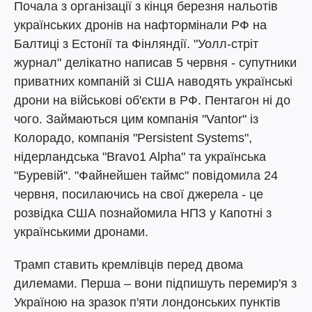
Почала з організації з кінця березня нальотів
українських дронів на нафтормінали РФ на
Балтиці з Естонії та Фінляндії. "Уолл-стріт
журнал" делікатно написав 5 червня - супутники
приватних компаній зі США наводять українські
дрони на військові об'єкти в РФ. Пентагон ні до
чого. Займаються цим компанія "Vantor" із
Колорадо, компанія "Persistent Systems",
нідерландська "Bravo1 Alpha" та українська
"Буревій". "Файнейшен таймс" повідомила 24
червня, посилаючись на свої джерела - це
розвідка США познайомила НПЗ у Капотні з
українськими дронами.
Трамп ставить кремлівців перед двома
дилемами. Перша – вони підпишуть перемир'я з
Україною на зразок п'яти лондонських пунктів