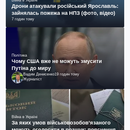
Війна в Україні
Дрони атакували російський Ярославль:
зайнялась пожежа на НПЗ (фото, відео)
7 годин тому
Політика
Чому США вже не можуть змусити
Путіна до миру
Вадим Денисенко
19 годин тому
Журналіст
Війна в Україні
За яких умов військовозобов’язаного
можуть оголосити в розшук: пояснення