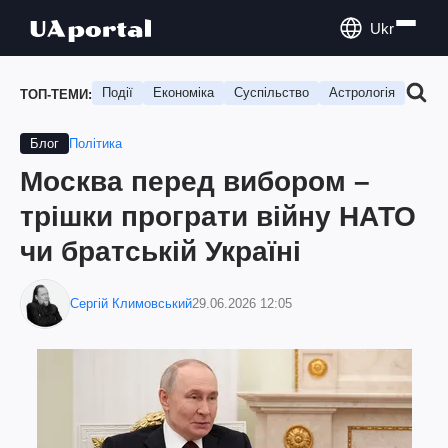
Ukr
Події
Економіка
Суспільство
Астрологія
Подо
ТОП-ТЕМИ:
Політика
Блог
Москва перед вибором –
трішки програти війну НАТО
чи братській Україні
Сергій Климовський
29.06.2026 12:05