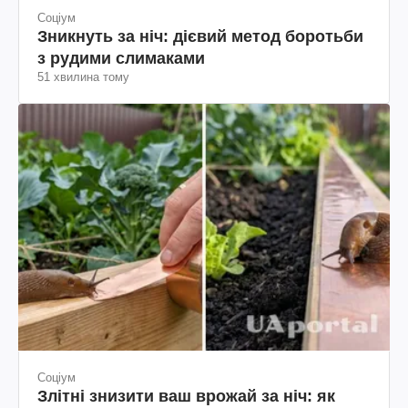
Соціум
Зникнуть за ніч: дієвий метод боротьби
з рудими слимаками
51 хвилина тому
Соціум
Злітні знизити ваш врожай за ніч: як