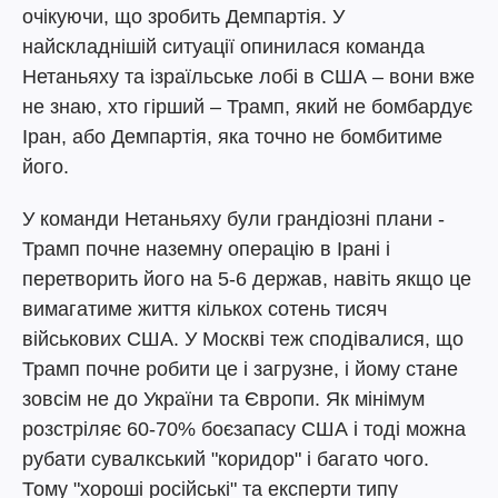
очікуючи, що зробить Демпартія. У
найскладнішій ситуації опинилася команда
Нетаньяху та ізраїльське лобі в США – вони вже
не знаю, хто гірший – Трамп, який не бомбардує
Іран, або Демпартія, яка точно не бомбитиме
його.
У команди Нетаньяху були грандіозні плани -
Трамп почне наземну операцію в Ірані і
перетворить його на 5-6 держав, навіть якщо це
вимагатиме життя кількох сотень тисяч
військових США. У Москві теж сподівалися, що
Трамп почне робити це і загрузне, і йому стане
зовсім не до України та Європи. Як мінімум
розстріляє 60-70% боєзапасу США і тоді можна
рубати сувалкський "коридор" і багато чого.
Тому "хороші російські" та експерти типу