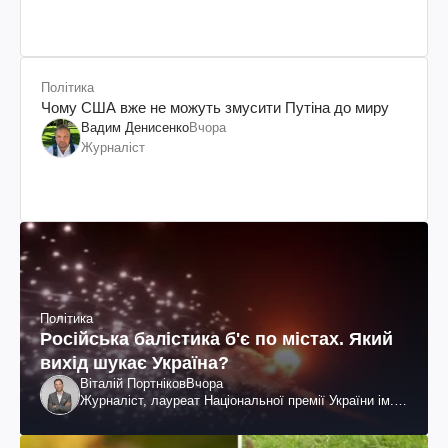
Політика
Чому США вже не можуть змусити Путіна до миру
Вадим Денисенко
Вчора
Журналіст
Політика
Російська балістика б'є по містах. Який
вихід шукає Україна?
Віталій Портніков
Вчора
Журналіст, лауреат Національної премії України ім.
Шевченка