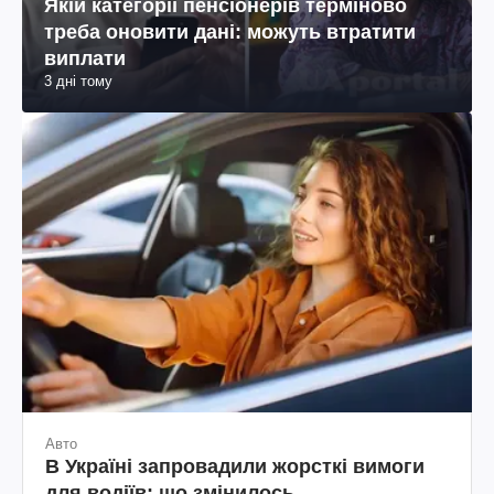
Якій категорії пенсіонерів терміново
треба оновити дані: можуть втратити
виплати
3 дні тому
Авто
В Україні запровадили жорсткі вимоги
для водіїв: що змінилось