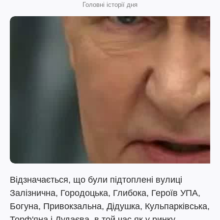
Головні історії дня
Відзначається, що були підтоплені вулиці
Залізнична, Городоцька, Глибока, Героїв УПА,
Богуна, Привокзальна, Дідушка, Кульпарківська,
Торф'яна і Дудаєва, в той час як у ринку