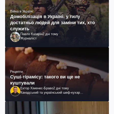
Війна в Україні
Домобілізація в Україні: у тилу
достатньо людей для заміни тих, хто
служить
Павло Казарін
2 дні тому
Журналіст
Рецепти
Суші-тірамісу: такого ви ще не
куштували
Ектор Хіменес-Браво
2 дні тому
Канадський та український шеф-кухар
колумбійського походження, бізнесмен, телеведучий