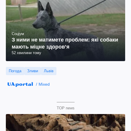
Соціум
З ними не матимете проблем: які собаки
мають міцне здоров’я
52 хвилини тому
Погода
Зливи
Львів
Mixed
TOP news