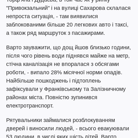
"Привокзальний" і на вулиці Сахарова склалася
непроста ситуація, - там виявилися
заблокованими більше 20 легкових авто і таксі,
а також ряд маршруток з пасажирами.
Варто зауважити, що дощ йшов близько години,
після чого рівень води піднявся майже на метр,
стічна каналізація не впоралася з обсягами
роботи, - випало 28% місячної норми опадів.
Найбільше пошкоджень і підтоплень
зафіксували у Франківському та Залізничному
районах міста. Повністю зупинився
електротранспорт.
Рятувальники займалися розблокуванням
дверей і виносили людей, - всього евакуювали
53 людини, в числі яких шість дітей. Варто