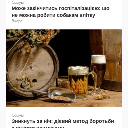
Соціум
Може закінчитись госпіталізацією: що
не можна робити собакам влітку
Вчора
Соціум
Зникнуть за ніч: дієвий метод боротьби
з рудими слимаками