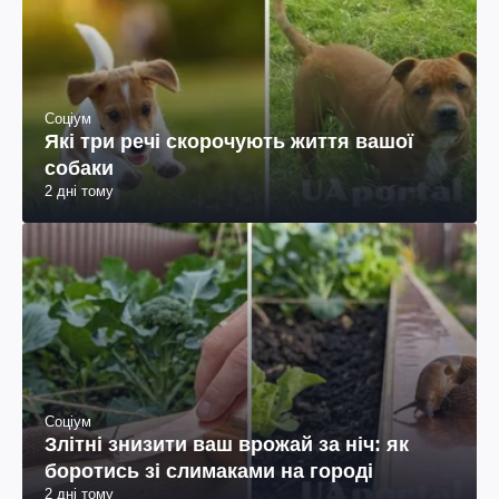
Соціум
Які три речі скорочують життя вашої
собаки
2 дні тому
Соціум
Злітні знизити ваш врожай за ніч: як
боротись зі слимаками на городі
2 дні тому