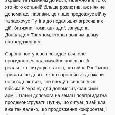
України та тяжінням до Росії, залежно від того,
хто його останній більше розлютив, аж ніяк не
допомагає. Навпаки, це лише продовжує війну
та заохочує Путіна до подальших агресивних
дій. Затяжна "томагавкіада", запущена
Дональдом Трампом, стала наочним цьому
підтвердженням.
Європа поступово прокидається, але
прокидається надзвичайно повільно. А
реальність ситуації є такою, що війна Росії може
тривати ще довго, якщо європейські держави
не об’єднаються, і не введуть свої спільні
війська в Україну для допомоги українській
армії. Тільки допомога на землі і повітрі здатна
продемонструвати Путіну, що ситуація зайшла
вже так далеко, що продовження конфронтації