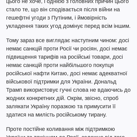
цього не хоче, і однією з головних причин цього
стало те, що він сподівається після війни на
гешефтні угоди з Путіним, і ймовірність
укладення таких угод домінує перед всім іншим.
Тому зараз все виглядає наступним чином: досі
немає санкцій проти Росії чи росіян, досі немає
підвищення тарифів на російські товари, досі
немає санкцій проти найбільшого покупця
російської нафти Китаю, досі немає адекватної
військової підтримки для України. Дональд
Трамп використовує гучні слова не вдаючись до
жодних конкретних дій. Окрім, звісно, спроб
залякати Україну поразкою та примусити її
здатися на милість російському тирану.
Проте постійне коливання між підтримкою