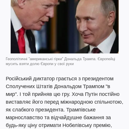
Геополітичні ''американські гірки'' Дональда Трампа. Європейці
мусить взяти долю Європи у свої руки
Російський диктатор грається з президентом
Сполучених Штатів Дональдом Трампом "в
мир". І той прийняв цю гру. Хоча Путін постійно
виставляє його перед міжнародною спільнотою,
як слабкого президента. Трампівське
марнославство та відчайдушне бажання за
будь-яку ціну отримати Нобелівську премію,