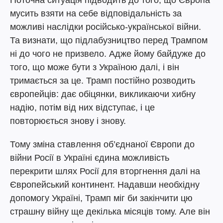
Поточна ситуація підводить до того, що Європа
мусить взяти на себе відповідальність за
можливі наслідки російсько-української війни.
Та визнати, що підлабузництво перед Трампом
ні до чого не призвело. Адже йому байдуже до
того, що може бути з Україною далі, і він
тримається за це. Трамп постійно розводить
європейців: дає обіцянки, викликаючи хибну
надію, потім від них відступає, і це
повторюється знову і знову.
Тому зміна ставлення об’єднаної Європи до
війни Росії в Україні єдина можливість
перекрити шлях Росії для вторгнення далі на
Європейський континент. Надавши необхідну
допомогу Україні, Трамп міг би закінчити цю
страшну війну ще декілька місяців тому. Але він