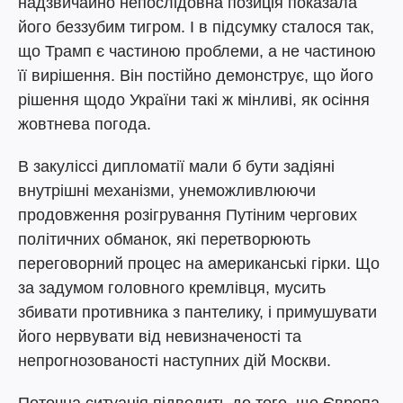
надзвичайно непослідовна позиція показала
його беззубим тигром. І в підсумку сталося так,
що Трамп є частиною проблеми, а не частиною
її вирішення. Він постійно демонструє, що його
рішення щодо України такі ж мінливі, як осіння
жовтнева погода.
В закуліссі дипломатії мали б бути задіяні
внутрішні механізми, унеможливлюючи
продовження розігрування Путіним чергових
політичних обманок, які перетворюють
переговорний процес на американські гірки. Що
за задумом головного кремлівця, мусить
збивати противника з пантелику, і примушувати
його нервувати від невизначеності та
непрогнозованості наступних дій Москви.