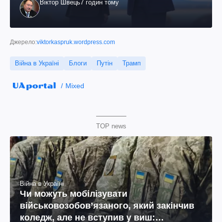
Віктор Швець
7 годин тому
Джерело:
viktorkaspruk.wordpress.com
Війна в Україні
Блоги
Путін
Трамп
Mixed
TOP news
Війна в Україні
Чи можуть мобілізувати
військовозобов’язаного, який закінчив
коледж, але не вступив у виш: