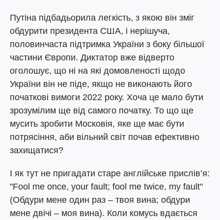
Путіна підбадьорила легкість, з якою він зміг
обдурити президента США, і нерішуча,
половинчаста підтримка України з боку більшої
частини Європи. Диктатор вже відверто
оголошує, що ні на які домовленості щодо
України він не піде, якщо не виконають його
початкові вимоги 2022 року. Хоча це мало бути
зрозумілим ще від самого початку. То що ще
мусить зробити Московія, яке ще має бути
потрясіння, аби вільний світ почав ефективно
захищатися?
І як тут не пригадати старе англійське прислів’я:
"Fool me once, your fault; fool me twice, my fault"
(Обдури мене один раз – твоя вина; обдури
мене двічі – моя вина). Коли комусь вдається