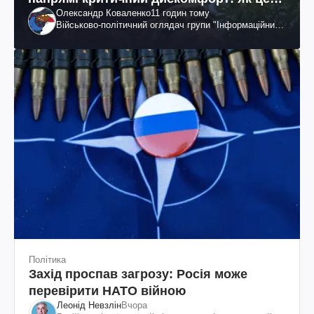
Олександр Коваленко
11 годин тому
вдалося
Військово-політичний оглядач групи "Інформаційний
спротив"
Політика
Захід проспав загрозу: Росія може
перевірити НАТО війною
Леонід Невзлін
Вчора