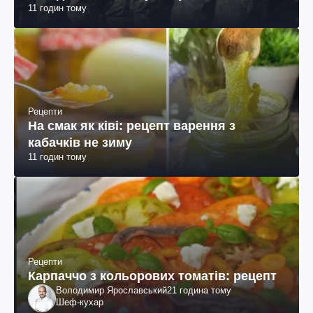
11 годин тому
пояснення юриста
Рецепти
На смак як ківі: рецепт варення з
кабачків не зиму
11 годин тому
Рецепти
Карпаччо з кольорових томатів: рецепт
Володимир Ярославський
21 година тому
Шеф-кухар