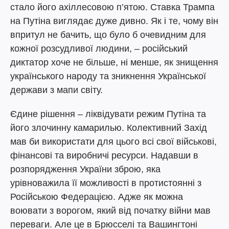
стало його ахіллесовою п’ятою. Ставка Трампа
на Путіна виглядає дуже дивно. Як і те, чому він
впритул не бачить, що було б очевидним для
кожної розсудливої людини, – російський
диктатор хоче не більше, ні менше, як знищення
українського народу та зникнення Української
держави з мапи світу.
Єдине рішення – ліквідувати режим Путіна та
його злочинну камарилью. Колективний Захід
мав би використати для цього всі свої військові,
фінансові та виробничі ресурси. Надавши в
розпорядження України зброю, яка
урівноважила її можливості в протистоянні з
Російською Федерацією. Адже як можна
воювати з ворогом, який від початку війни мав
переваги. Але це в Брюсселі та Вашингтоні