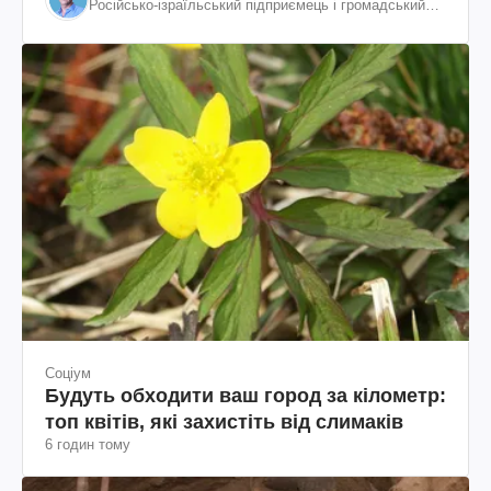
Російсько-ізраїльський підприємець і громадський
діяч, колишній віцепрезидент "ЮКОСа"
Соціум
Будуть обходити ваш город за кілометр:
топ квітів, які захистіть від слимаків
6 годин тому