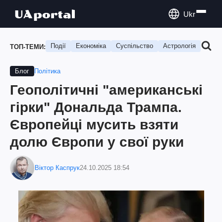
Ukr
Події
Економіка
Суспільство
Астрологія
Подо
ТОП-ТЕМИ:
Політика
Блог
Геополітичні "американські
гірки" Дональда Трампа.
Європейці мусить взяти
долю Європи у свої руки
Віктор Каспрук
24.10.2025 18:54