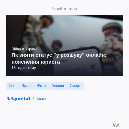
Читайте також
Війна в Україні
Як зняти статус "у розшуку" онлайн:
пояснення юриста
13 годин тому
Світ
Відео
Фото
Авіація
Смерті
Цікаве