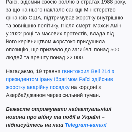
Раїсі, відомий своєю роллю в стратах 1988 року,
за що на нього наклало санкції Міністерство
фінансів США, підтримував жорстку внутрішню
та зовнішню політику. Після смерті Махси Аміні
у 2022 році та масових протестів, влада під
його керівництвом жорстоко придушила
опозицію, що призвело до загибелі понад 500
людей та арешту понад 22 000.
Нагадаємо, 19 травня
гвинтокрил Bell 214 з
президентом Ірану Ібрагімом Раїсі здійснив
жорстку аварійну посадку
на кордоні з
Азербайджаном через сильний туман.
Бажаєте отримувати найактуальніші
новини про війну та події в Україні –
підписуйтесь на наш
Telegram-канал!