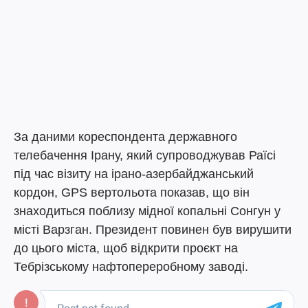
За даними кореспондента державного
телебачення Ірану, який супроводжував Раїсі
під час візиту на ірано-азербайджанський
кордон, GPS вертольота показав, що він
знаходиться поблизу мідної копальні Сонгун у
місті Варзган. Президент повинен був вирушити
до цього міста, щоб відкрити проєкт на
Тебрізському нафтопереробному заводі.