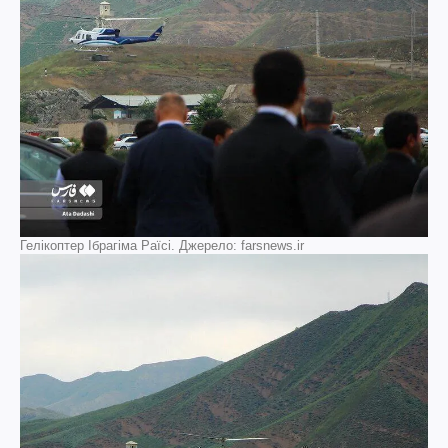
Гелікоптер Ібрагіма Раїсі. Джерело: farsnews.ir