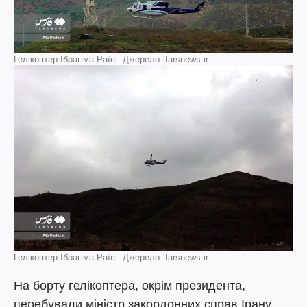
Гелікоптер Ібрагіма Раїсі. Джерело: farsnews.ir
Гелікоптер Ібрагіма Раїсі. Джерело: farsnews.ir
На борту гелікоптера, окрім президента,
перебували міністр закордонних справ Ірану