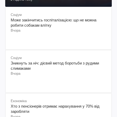
Карпаччо з кольорових томатів: рецепт
1 година тому
Соціум
Може закінчитись госпіталізацією: що не можна
робити собакам влітку
Вчора
Соціум
Зникнуть за ніч: дієвий метод боротьби з рудими
слимаками
Вчора
Економіка
Хто з пенсіонерів отримає нарахування у 70% від