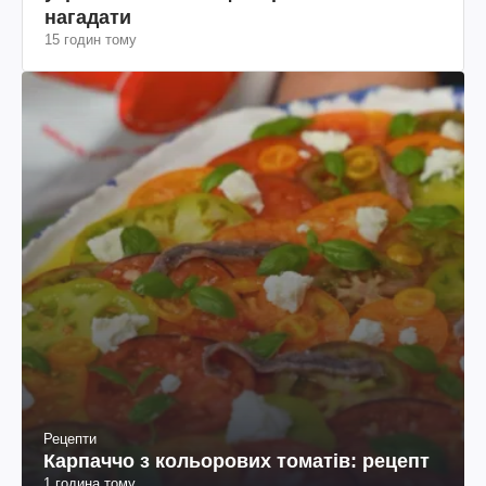
Росія прагне деморалізувати
український тил. Що варто собі
нагадати
15 годин тому
Рецепти