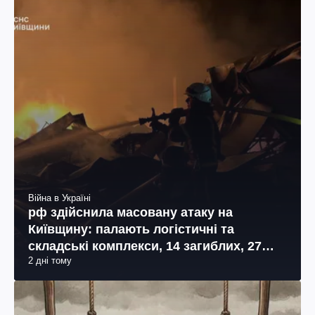
Війна в Україні
рф здійснила масовану атаку на
Київщину: палають логістичні та
складські комплекси, 14 загиблих, 27
2 дні тому
поранених (фото, відео)