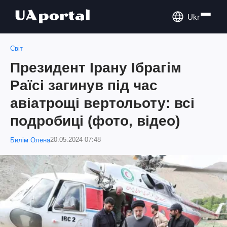
Ukr
Світ
Президент Ірану Ібрагім
Раїсі загинув під час
авіатрощі вертольоту: всі
подробиці (фото, відео)
20.05.2024 07:48
Билім Олена