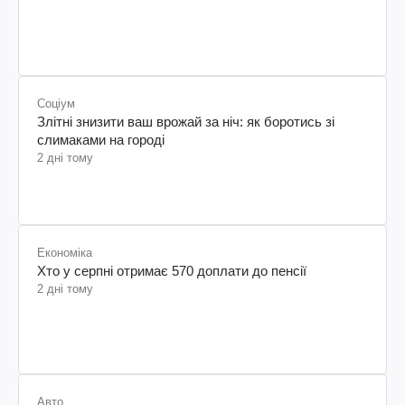
Які три речі скорочують життя вашої собаки
2 дні тому
Соціум
Злітні знизити ваш врожай за ніч: як боротись зі
слимаками на городі
2 дні тому
Економіка
Хто у серпні отримає 570 доплати до пенсії
2 дні тому