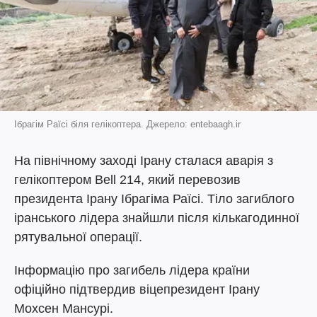
Ібрагім Раїсі біля гелікоптера. Джерело: entebaagh.ir
На північному заході Ірану сталася аварія з
гелікоптером Bell 214, який перевозив
президента Ірану Ібрагіма Раїсі. Тіло загиблого
іранського лідера знайшли після кількагодинної
рятувальної операції.
Інформацію про загибель лідера країни
офіційно підтвердив віцепрезидент Ірану
Мохсен Мансурі.