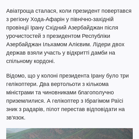
Авіатроща сталася, коли президент повертався
з регіону Хода-Афарін у північно-західній
провінції Ірану Східний Азербайджан після
урочистостей з президентом Республіки
Азербайджан Ільхамом Алієвим. Лідери двох
держав взяли участь у відкритті дамби на
спільному кордоні.
Відомо, що у колоні президента Ірану було три
гелікоптери. Два вертольоти з кількома
міністрами та чиновниками благополучно
приземлилися. А гелікоптер з Ібрагімом Раїсі
зник з радарів, пілот перестав відповідати на
зв'язок.