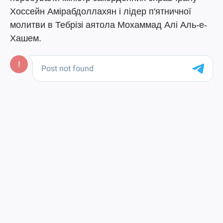
Хоссейн Амірабдоллахян і лідер п'ятничної
молитви в Тебрізі аятола Мохаммад Алі Аль-е-
Хашем.