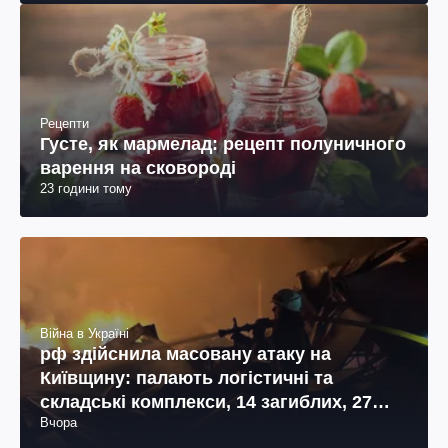
Рецепти
Густе, як мармелад: рецепт полуничного
варення на сковороді
23 години тому
Війна в Україні
рф здійснила масовану атаку на
Київщину: палають логістичні та
складські комплекси, 14 загиблих, 27
Вчора
поранених (фото, відео)