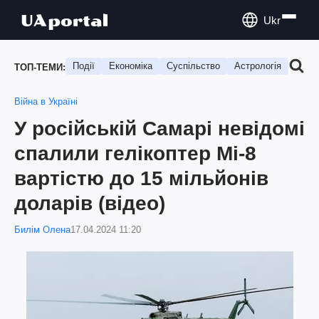
Ukr
Події
Економіка
Суспільство
Астрологія
Подо
ТОП-ТЕМИ:
Війна в Україні
У російській Самарі невідомі
спалили гелікоптер Мі-8
вартістю до 15 мільйонів
доларів (відео)
Билім Олена
17.04.2024 11:20