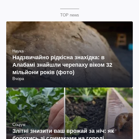
TOP news
Наука
Надзвичайно рідкісна знахідка: в
Алабамі знайшли черепаху віком 32
мільйони років (фото)
Вчора
Соціум
Злітні знизити ваш врожай за ніч: як
боротись зі слимаками на городі