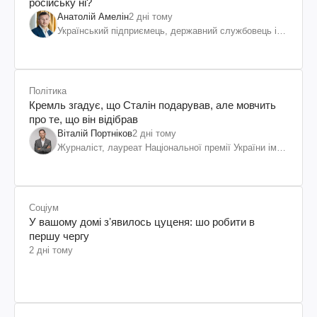
російську ні?
Анатолій Амелін
2 дні тому
Український підприємець, державний службовець і
громадський діяч
Політика
Кремль згадує, що Сталін подарував, але мовчить
про те, що він відібрав
Віталій Портніков
2 дні тому
Журналіст, лауреат Національної премії України ім.
Шевченка
Соціум
У вашому домі зʼявилось цуценя: шо робити в
першу чергу
2 дні тому