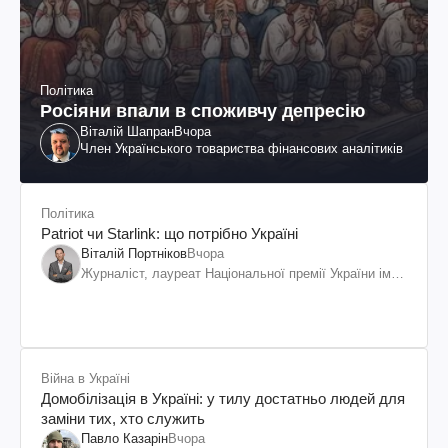
Політика
Росіяни впали в споживчу депресію
Віталій Шапран
Вчора
Член Українського товариства фінансових аналітиків
Політика
Patriot чи Starlink: що потрібно Україні
Віталій Портніков
Вчора
Журналіст, лауреат Національної премії України ім.
Шевченка
Війна в Україні
Домобілізація в Україні: у тилу достатньо людей для
заміни тих, хто служить
Павло Казарін
Вчора