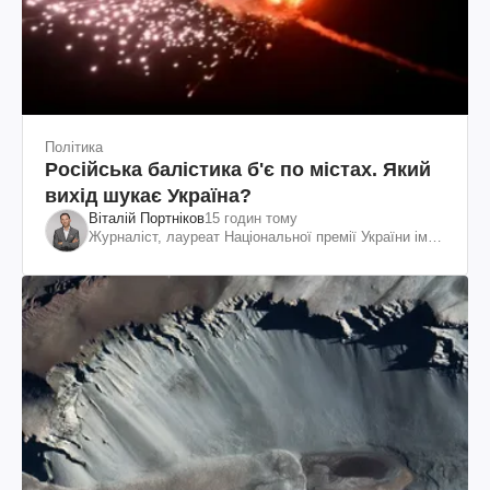
Політика
Російська балістика б'є по містах. Який
вихід шукає Україна?
Віталій Портніков
15 годин тому
Журналіст, лауреат Національної премії України ім.
Шевченка