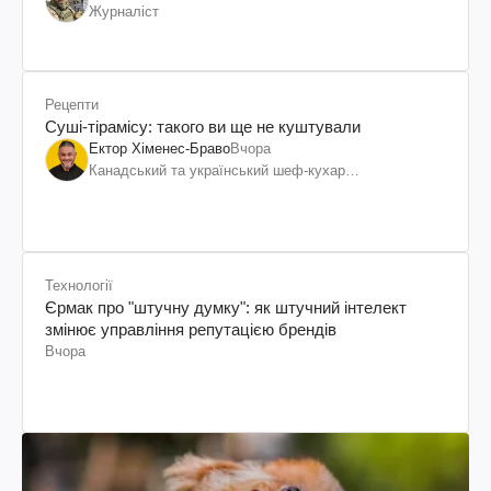
Журналіст
Рецепти
Суші-тірамісу: такого ви ще не куштували
Ектор Хіменес-Браво
Вчора
Канадський та український шеф-кухар
колумбійського походження, бізнесмен, телеведучий
Технології
Єрмак про "штучну думку": як штучний інтелект
змінює управління репутацією брендів
Вчора