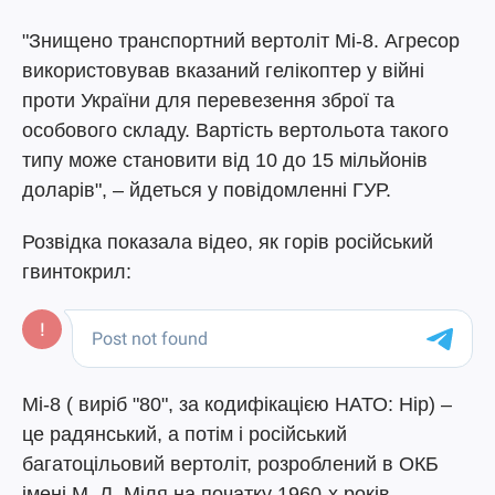
"Знищено транспортний вертоліт Мі-8. Агресор
використовував вказаний гелікоптер у війні
проти України для перевезення зброї та
особового складу. Вартість вертольота такого
типу може становити від 10 до 15 мільйонів
доларів", – йдеться у повідомленні ГУР.
Розвідка показала відео, як горів російський
гвинтокрил:
Мі-8 ( виріб "80", за кодифікацією НАТО: Hip) –
це радянський, а потім і російський
багатоцільовий вертоліт, розроблений в ОКБ
імені М. Л. Міля на початку 1960-х років.