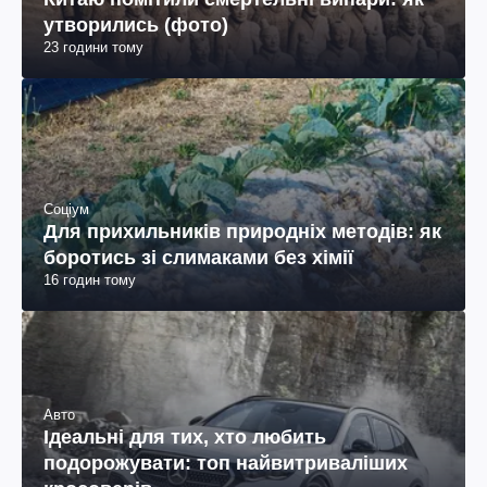
утворились (фото)
23 години тому
Соціум
Для прихильників природніх методів: як
боротись зі слимаками без хімії
16 годин тому
Авто
Ідеальні для тих, хто любить
подорожувати: топ найвитриваліших