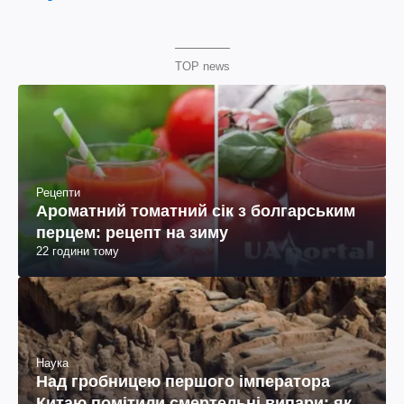
TOP news
Рецепти
Ароматний томатний сік з болгарським
перцем: рецепт на зиму
22 години тому
Наука
Над гробницею першого імператора
Китаю помітили смертельні випари: як