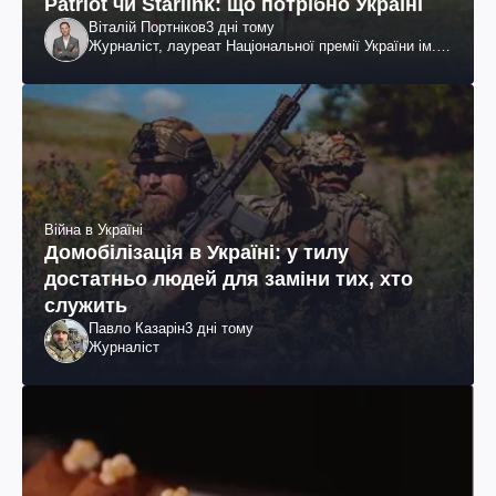
Patriot чи Starlink: що потрібно Україні
Віталій Портніков
3 дні тому
Журналіст, лауреат Національної премії України ім.
Шевченка
Війна в Україні
Домобілізація в Україні: у тилу
достатньо людей для заміни тих, хто
служить
Павло Казарін
3 дні тому
Журналіст