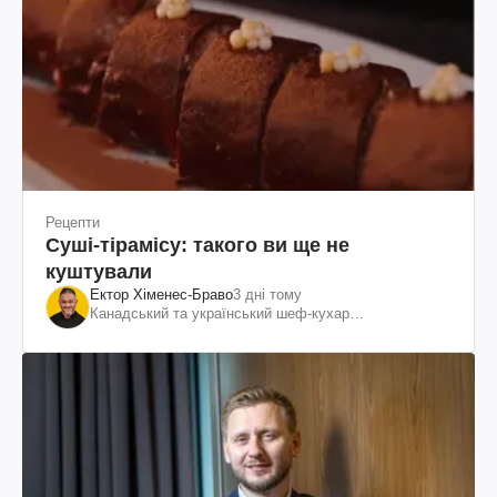
Рецепти
Суші-тірамісу: такого ви ще не
куштували
Ектор Хіменес-Браво
3 дні тому
Канадський та український шеф-кухар
колумбійського походження, бізнесмен, телеведучий