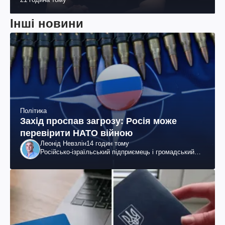
Інші новини
Політика
Захід проспав загрозу: Росія може
перевірити НАТО війною
Леонід Невзлін
14 годин тому
Російсько-ізраїльський підприємець і громадський
діяч, колишній віцепрезидент "ЮКОСа"