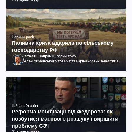
23 години тому
Новини росії
Паливна криза вдарила по сільському
господарству РФ
Віталій Шапран
10 годин тому
Член Українського товариства фінансових аналітиків
Війна в Україні
Реформа мобілізації від Федорова: як
позбутися масового розшуку і вирішити
проблему СЗЧ
21 година тому