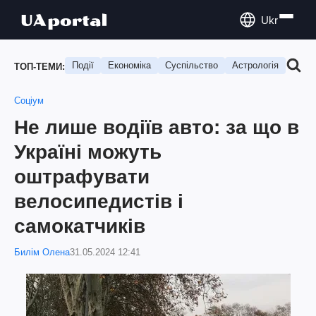
Ukr
Події
Економіка
Суспільство
Астрологія
Подо
ТОП-ТЕМИ:
Соціум
Не лише водіїв авто: за що в
Україні можуть
оштрафувати
велосипедистів і
самокатчиків
Билім Олена
31.05.2024 12:41