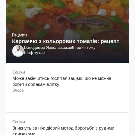
Рецепти
Карпаччо з кольорових томатів: рецепт
Володимир Ярославський
8 годин тому
Шеф-кухар
Соціум
Може закінчитись госпіталізацією: що не можна
робити собакам влітку
Вчора
Соціум
Зникнуть за ніч: дієвий метод боротьби з рудими
слимаками