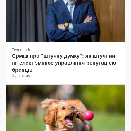
Технології
Єрмак про "штучну думку": як штучний
інтелект змінює управління репутацією
брендів
3 дні тому