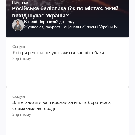
Політика
Російська балістика б'є по містах. Який
вихід шукає Україна?
Віталій Портніков
2 дні тому
Журналіст, лауреат Національної премії України ім.
Шевченка
Соціум
Які три речі скорочують життя вашої собаки
2 дні тому
Соціум
Злітні знизити ваш врожай за ніч: як боротись зі
слимаками на городі
2 дні тому