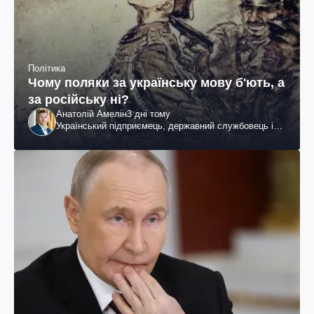
Політика
Чому поляки за українську мову б'ють, а
за російську ні?
Анатолій Амелін
3 дні тому
Український підприємець, державний службовець і
громадський діяч