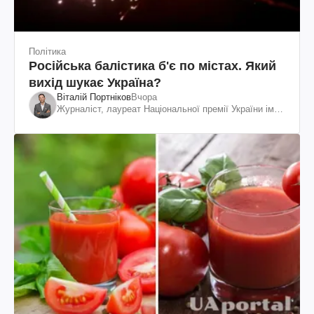
Політика
Російська балістика б'є по містах. Який
вихід шукає Україна?
Віталій Портніков
Вчора
Журналіст, лауреат Національної премії України ім.
Шевченка