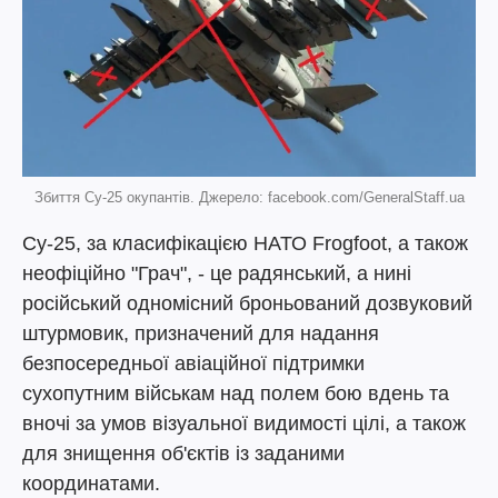
Збиття Су-25 окупантів. Джерело: facebook.com/GeneralStaff.ua
Су-25, за класифікацією НАТО Frogfoot, а також
неофіційно "Грач", - це радянський, а нині
російський одномісний броньований дозвуковий
штурмовик, призначений для надання
безпосередньої авіаційної підтримки
сухопутним військам над полем бою вдень та
вночі за умов візуальної видимості цілі, а також
для знищення об'єктів із заданими
координатами.