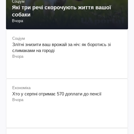
Соціум
Які три речі скорочують життя вашої
собаки
Вчора
Соціум
Злітні знизити ваш врожай за ніч: як боротись зі
слимаками на городі
Вчора
Економіка
Хто у серпні отримає 570 доплати до пенсії
Вчора