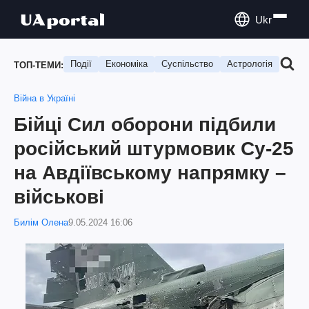
Ukr
Події
Економіка
Суспільство
Астрологія
Подо
ТОП-ТЕМИ:
Війна в Україні
Бійці Сил оборони підбили
російський штурмовик Су-25
на Авдіївському напрямку –
військові
Билім Олена
9.05.2024 16:06