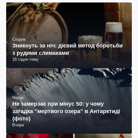
Соціум
Зникнуть за ніч: дієвий метод боротьби
з рудими слимаками
18 годин тому
Наука
Не замерзає при мінус 50: у чому
загадка "мертвого озера" в Антарктиді
(фото)
Вчора