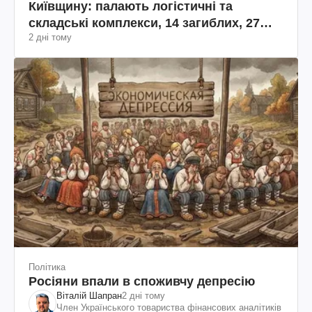
Київщину: палають логістичні та
складські комплекси, 14 загиблих, 27
2 дні тому
поранених (фото, відео)
Політика
Росіяни впали в споживчу депресію
Віталій Шапран
2 дні тому
Член Українського товариства фінансових аналітиків