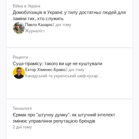
Війна в Україні
Домобілізація в Україні: у тилу достатньо людей для
заміни тих, хто служить
Павло Казарін
2 дні тому
Журналіст
Рецепти
Суші-тірамісу: такого ви ще не куштували
Ектор Хіменес-Браво
2 дні тому
Канадський та український шеф-кухар
колумбійського походження, бізнесмен, телеведучий
Технології
Єрмак про "штучну думку": як штучний інтелект
змінює управління репутацією брендів
2 дні тому