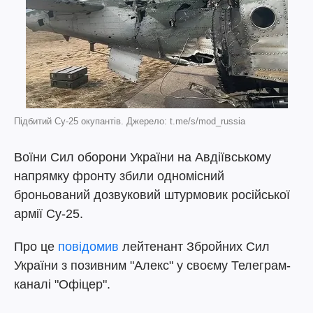
Підбитий Су-25 окупантів. Джерело: t.me/s/mod_russia
Воїни Сил оборони України на Авдіївському
напрямку фронту збили одномісний
броньований дозвуковий штурмовик російської
армії Су-25.
Про це
повідомив
лейтенант Збройних Сил
України з позивним "Алекс" у своєму Телеграм-
каналі "Офіцер".