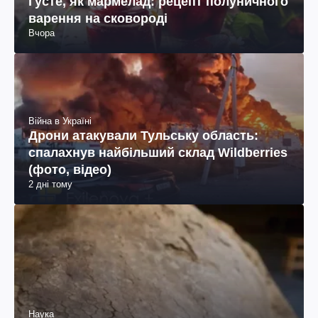
Густе, як мармелад: рецепт полуничного
варення на сковороді
Вчора
Війна в Україні
Дрони атакували Тульську область:
спалахнув найбільший склад Wildberries
(фото, відео)
2 дні тому
Наука