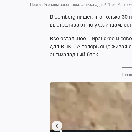
Против Украины воюет весь антизападный блок. А что 
Bloomberg пишет, что только 30
выстреливают по украинцам, ест
Все остальное – иранское и сев
для ВПК... А теперь еще живая с
антизападный блок.
Главн