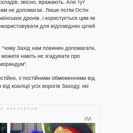
кладів, звісно, вражають. Але тут
 нам не допомагає. Лише потім Остін
їнських дронів, і користується цим як
икористовувати для відповідних цілей
е "чому Захід нам повинен допомагати,
, можете навіть не згадувати про
морандум".
остійно, з постійними обмеженнями від
від коаліції усіх ворогів Заходу, які