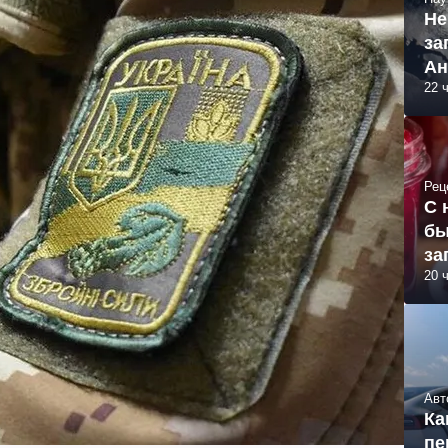
Не
за
Ан
22 
Рец
С 
бы
за
20 
Авт
Ка
пе