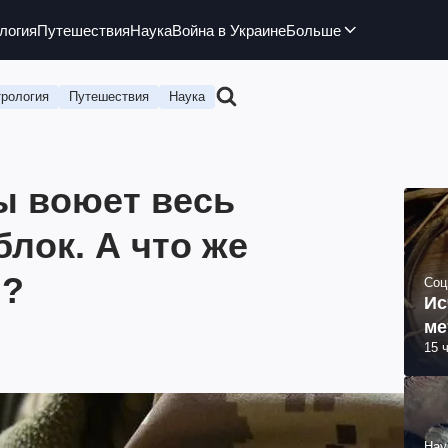
логия
Путешествия
Наука
Война в Украине
Больше
рология
Путешествия
Наука
ы воюет весь
лок. А что же
ы?
Соц
Ис
ме
15 
Нау