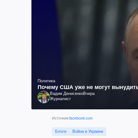
Политика
Почему США уже не могут вынудить
Вадим Денисенко
Вчера
Журналист
Источник:
facebook.com
Блоги
Война в Украине