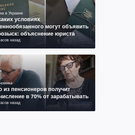
на в Украине
каких условиях
еннообязанного могут объявить
розыск: объяснение юриста
часов назад
номика
о из пенсионеров получит
числение в 70% от зарабатывать
часов назад