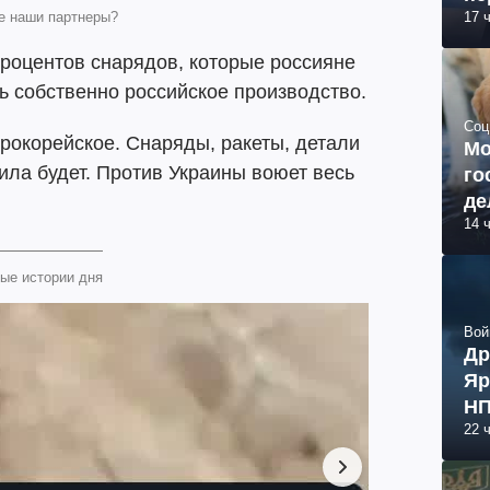
же наши партнеры?
17 
 процентов снарядов, которые россияне
ь собственно российское производство.
Соц
ерокорейское. Снаряды, ракеты, детали
Мо
ила будет. Против Украины воюет весь
го
де
14 
ые истории дня
Вой
Др
Яр
НП
22 