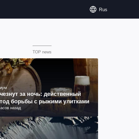
Rus
TOP news
иум
чезнут за ночь: действенный
тод борьбы с рыжими улитками
часов назад
ка