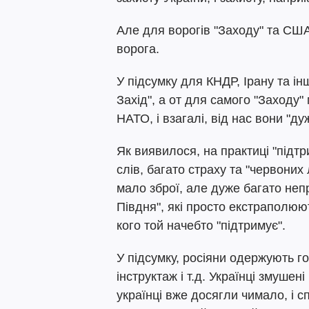
Але для ворогів "Заходу" та США 
ворога.
У підсумку для КНДР, Ірану та ін
Захід", а от для самого "Заходу"
НАТО, і взагалі, від нас вони "д
Як виявилося, на практиці "підт
слів, багато страху та "червоних 
мало зброї, але дуже багато неп
Півдня", які просто екстраполюю
кого той начебто "підтримує".
У підсумку, росіяни одержують го
інструктаж і т.д. Українці змушені
українці вже досягли чимало, і с