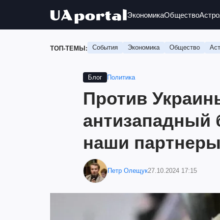
Экономика
Общество
Астро
События
Экономика
Общество
Аст
ТОП-ТЕМЫ:
Политика
Блог
Против Украин
антизападный б
наши партнер
Петр Олещук
27.10.2024 17:15