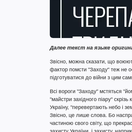
Далее текст на языке оригин
Звісно, можна сказати, що воюють
фактор помсти "Заходу" теж не о
підготуватися до війни з цим са
Всі вороги "Заходу" мстяться "йо
"майстри західного піару" скрізь
Україну, "перевертають небо і зе
Звісно, це лише слова. Бо наспр
частиною свого світу, що прекрас
захисту України, і захисту, напри