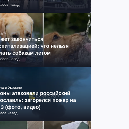
часов назад
иум
жет закончиться
спитализацией: что нельзя
лать собакам летом
часов назад
на в Украине
оны атаковали российский
ославль: загорелся пожар на
З (фото, видео)
часа назад