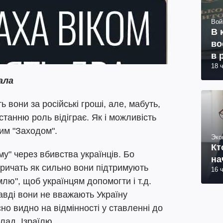
Вой
В 
во
в 
18 
ала
 вони за російські гроші, але, мабуть,
станню роль відіграє. Як і можливість
мим "Заходом".
Эко
Кт
му" через вбивства українців. Бо
на
 кричать як сильно вони підтримують
16 
млю", щоб українцям допомогти і т.д.
авді вони не вважають Україну
но видно на відмінності у ставленні до
клад, Ізраїлю.