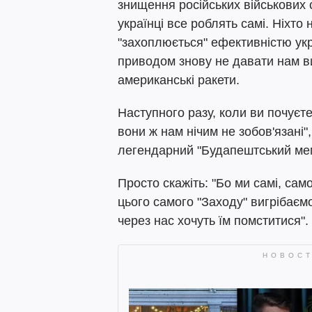
знищення російських військових с
українці все роблять самі. Ніхто
"захоплюється" ефективністю укра
приводом знову не давати нам в
американські ракети.
Наступного разу, коли ви почуєт
вони ж нам нічим не зобов'язані"
легендарний "Будапештський ме
Просто скажіть: "Бо ми самі, сам
цього самого "Заходу" вигрібаємо 
через нас хочуть їм помститися".