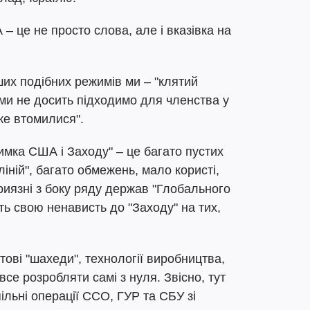
– це не просто слова, але і вказівка на
ших подібних режимів ми – "клятий
 ми не досить підходимо для членства у
уже втомилися".
римка США і Заходу" – це багато пустих
ліній", багато обмежень, мало користі,
риязні з боку ряду держав "Глобального
ть свою ненависть до "Заходу" на тих,
тові "шахеди", технології виробництва,
 все розробляти самі з нуля. Звісно, тут
пільні операції ССО, ГУР та СБУ зі