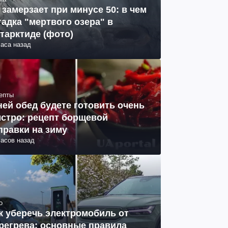
 замерзает при минусе 50: в чем
гадка "мертвого озера" в
тарктиде (фото)
часа назад
епты
ней обед будете готовить очень
стро: рецепт борщевой
правки на зиму
часов назад
о
к уберечь электромобиль от
регрева: основные правила